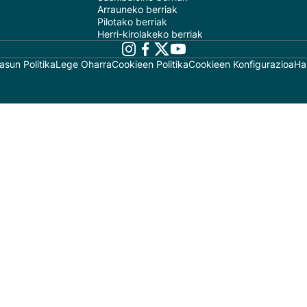
Arrauneko berriak
Pilotako berriak
Herri-kirolakeko berriak
asun Politika
Lege Oharra
Cookieen Politika
Cookieen Konfigurazioa
Ha