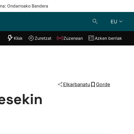
una: Ondarroako Bandera
EU
"Helmuga"
Klisk
Zuretzat
Zuzenean
Azken berriak
Klisk
Zuzenean
o
Zuretzat
Azken berria
Elkarbanatu
Gorde
vesekin