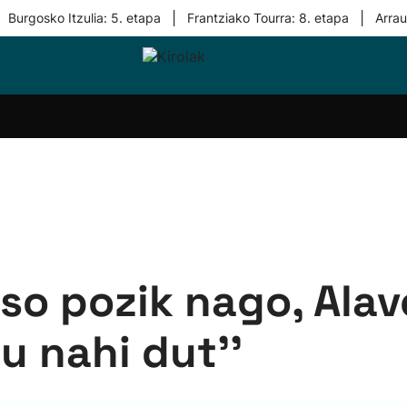
|
|
Burgosko Itzulia: 5. etapa
Frantziako Tourra: 8. etapa
Arra
i-
Eskubaloia
Kirolak
Atletismoa
Mendi-
Kirol
lak
360
lasterketak
gehiag
Taldeak
olaritza
Lehiaketak
Zuzenean
i-
Kirol-
tzea
bideoak
l Herri
tira
Oso pozik nago, Ala
u nahi dut''