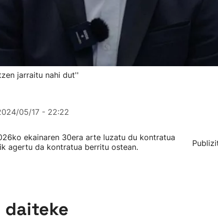
en jarraitu nahi dut''
2024/05/17 - 22:22
2026ko ekainaren 30era arte luzatu du kontratua
Publizi
ik agertu da kontratua berritu ostean.
n daiteke