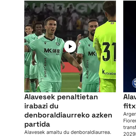
Alavesek penaltietan
Ala
irabazi du
fit
denboraldiaurreko azken
Argen
Fioren
partida
trans
Alavesek amaitu du denboraldiaurrea.
2029k