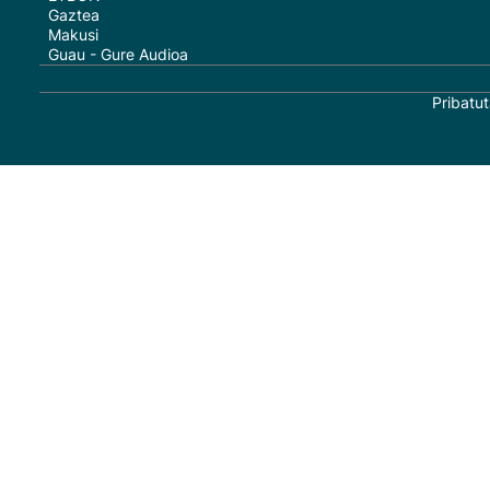
Gaztea
Makusi
Guau - Gure Audioa
Pribatut