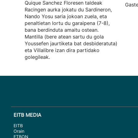
Quique Sanchez Floresen taldeak
Gaste
Racingen aurka jokatu du Sardineron,
Nando Yosu saria jokoan zuela, eta
penaltietan lortu du garaipena (7-8),
bana berdinduta amaitu ostean.
Mantilla (bere atean sartu du gola
Youssefen jaurtiketa bat desbideratuta)
eta Villalibre izan dira partidako
golegileak.
EITB MEDIA
EITB
Orain
ETBON