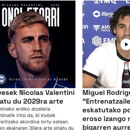
vesek Nicolas Valentini
Miguel Rodrig
xatu du 2029ra arte
“Entrenatzail
eskatutako p
tinako erdiko atzelaria
tinatik iritsi da, bi klubek
eroso izango n
feritzeko akordioa lortu ostean.
bigarren aurre
o ekainaren 30era arte sinatu du