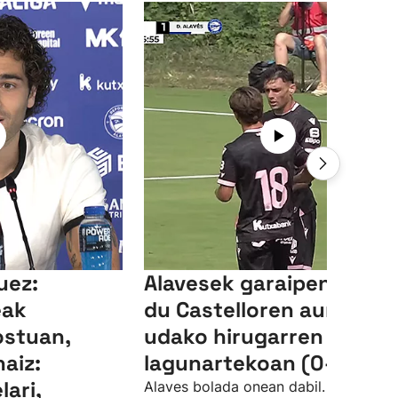
uez:
Alavesek garaipena lort
eak
du Castelloren aurka
ostuan,
udako hirugarren
aiz:
lagunartekoan (0-3)
lari,
Alaves bolada onean dabil. Gasteizko