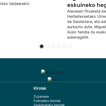
izko taldearekin.
eskuineko he
Alavesen fitxaketa be
Herbehereetako Utrecht
da Gasteizera, eta as
aurkeztu dute. Migue
ilusio handia du eusk
aukeragatik.
Kirolak
Zuzenean
Futboleko berriak
Saskibaloiko berriak