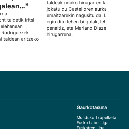
taldeak udako hirugarren lagunartek
galean…”
jokatu du Castelloren aurka, eta 0-3k
rria
emaitzarekin nagusitu da. Lucas Boy
 taldetik iritsi
egin ditu lehen bi golak, lehena
telehenean
penaltiz, eta Mariano Diazek sartu du
l Rodriguezek
hirugarrena.
al taldean aritzeko
Gaurkotasuna
Munduko Txapelketa
Eusko Label Liga
Euskotren Liga