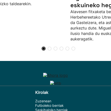
izko taldearekin.
eskuineko he
Alavesen fitxaketa be
Herbehereetako Utrecht
da Gasteizera, eta as
aurkeztu dute. Migue
ilusio handia du eusk
aukeragatik.
Kirolak
Zuzenean
Futboleko berriak
Saskibaloiko berriak