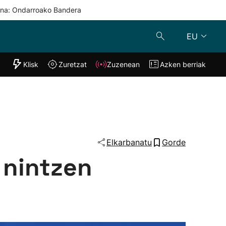
una: Ondarroako Bandera
EU
"Helmuga"
Klisk
Zuretzat
Zuzenean
Azken berriak
Klisk
Zuzenean
o
Zuretzat
Azken berria
Elkarbanatu
Gorde
 nintzen