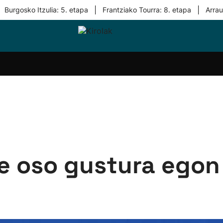
|
|
Burgosko Itzulia: 5. etapa
Frantziako Tourra: 8. etapa
Arra
i-
Eskubaloia
Kirolak
Atletismoa
Mendi-
Kirol
lak
360
lasterketak
gehiag
Taldeak
olaritza
Lehiaketak
Zuzenean
i-
Kirol-
tzea
bideoak
l Herri
tira
ere oso gustura egon