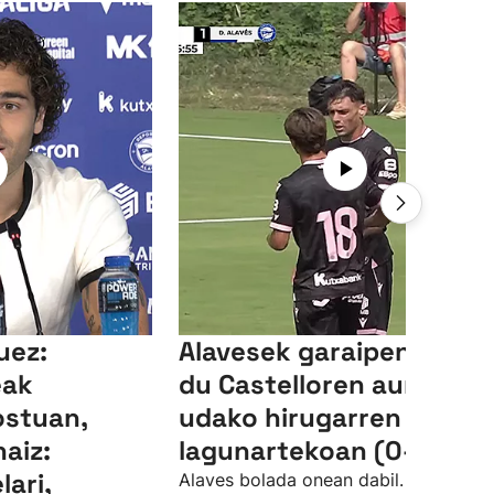
uez:
Alavesek garaipena lort
eak
du Castelloren aurka
ostuan,
udako hirugarren
aiz:
lagunartekoan (0-3)
lari,
Alaves bolada onean dabil. Gasteizko