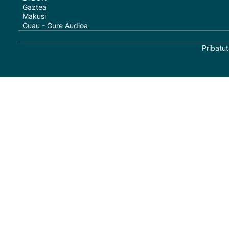
Gaztea
Makusi
Guau - Gure Audioa
Pribatut