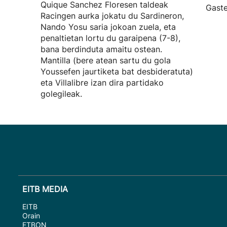
Quique Sanchez Floresen taldeak
Gaste
Racingen aurka jokatu du Sardineron,
Nando Yosu saria jokoan zuela, eta
penaltietan lortu du garaipena (7-8),
bana berdinduta amaitu ostean.
Mantilla (bere atean sartu du gola
Youssefen jaurtiketa bat desbideratuta)
eta Villalibre izan dira partidako
golegileak.
EITB MEDIA
EITB
Orain
ETBON