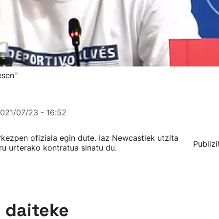
sen''
021/07/23 - 16:52
rkezpen ofiziala egin dute. Iaz Newcastlek utzita
Publizi
ru urterako kontratua sinatu du.
n daiteke