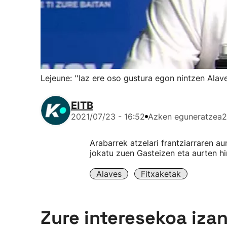
Lejeune: ''Iaz ere oso gustura egon nintzen Alave
EITB
2021/07/23 - 16:52
Azken eguneratzea
2
Arabarrek atzelari frantziarraren au
jokatu zuen Gasteizen eta aurten hi
Alaves
Fitxaketak
Zure interesekoa iza