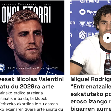
vesek Nicolas Valentini
Miguel Rodrig
xatu du 2029ra arte
“Entrenatzail
eskatutako p
tinako erdiko atzelaria
tinatik iritsi da, bi klubek
eroso izango n
feritzeko akordioa lortu ostean.
bigarren aurre
o ekainaren 30era arte sinatu du