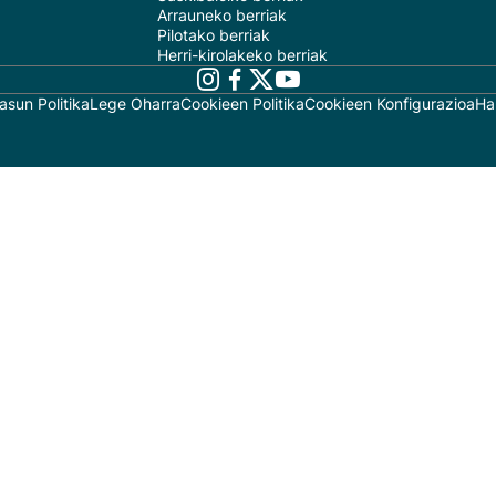
Arrauneko berriak
Pilotako berriak
Herri-kirolakeko berriak
asun Politika
Lege Oharra
Cookieen Politika
Cookieen Konfigurazioa
Ha