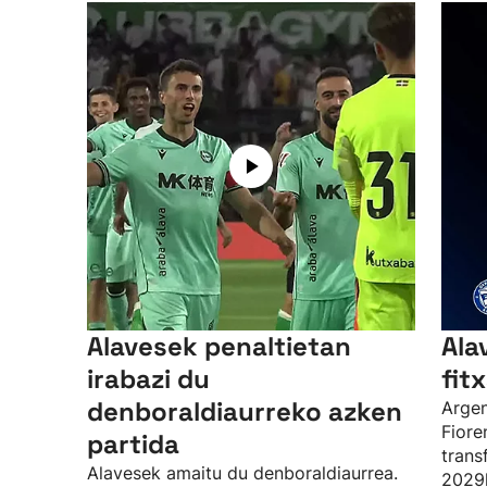
Alavesek penaltietan
Ala
irabazi du
fit
denboraldiaurreko azken
Argen
Fioren
partida
trans
Alavesek amaitu du denboraldiaurrea.
2029k