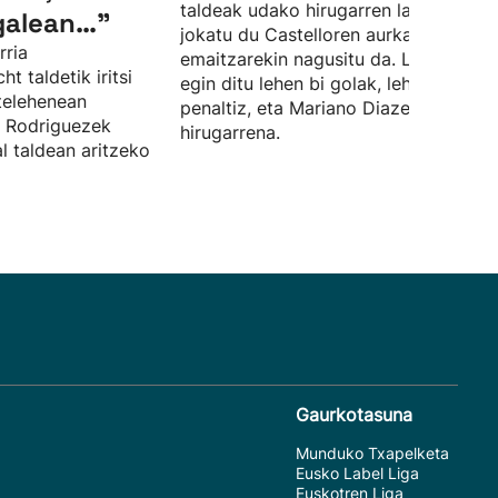
taldeak udako hirugarren lagunartek
galean…”
jokatu du Castelloren aurka, eta 0-3k
rria
emaitzarekin nagusitu da. Lucas Boy
 taldetik iritsi
egin ditu lehen bi golak, lehena
telehenean
penaltiz, eta Mariano Diazek sartu du
l Rodriguezek
hirugarrena.
al taldean aritzeko
Gaurkotasuna
Munduko Txapelketa
Eusko Label Liga
Euskotren Liga