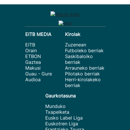
EITB MEDIA
Kirolak
EITB
Zuzenean
Orain
Futboleko berriak
ETBON
Saskibaloiko
Gaztea
berriak
Makusi
Arrauneko berriak
Guau - Gure
Pilotako berriak
Audioa
Herri-kirolakeko
berriak
Gaurkotasuna
Munduko
Txapelketa
Eusko Label Liga
Euskotren Liga
Frantziako Tourra