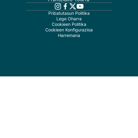
Pribatutasun Politika
Lege Oharra
Cookieen Politika
Cookieen Konfigurazioa
Harremana