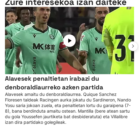
Zure interesekoa izan daiteke
Alavesek penaltietan irabazi du
denboraldiaurreko azken partida
Alavesek amaitu du denboraldiaurrea. Quique Sanchez
Floresen taldeak Racingen aurka jokatu du Sardineron, Nando
Yosu saria jokoan zuela, eta penaltietan lortu du garaipena (7-
8), bana berdinduta amaitu ostean. Mantilla (bere atean sartu
du gola Youssefen jaurtiketa bat desbideratuta) eta Villalibre
izan dira partidako golegileak.