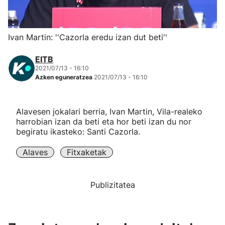
Herri-kirolak
Ivan Martin: ''Cazorla eredu izan dut beti''
Eskubaloia
EITB
2021/07/13 - 16:10
Kirolak 360
Azken eguneratzea
2021/07/13 - 16:10
Atletismoa
Alavesen jokalari berria, Ivan Martin, Vila-realeko
harrobian izan da beti eta hor beti izan du nor
Mendi-lasterketak
begiratu ikasteko: Santi Cazorla.
Alaves
Fitxaketak
Kirol gehiago
"Helmuga"
Publizitatea