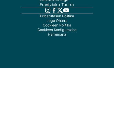
Frantziako Tourra
Pribatutasun Politika
Lege Oharra
Cookieen Politika
Cookieen Konfigurazioa
Harremana