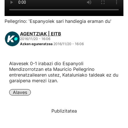
Herri-kirolak
Pellegrino: 'Espanyolek sari handiegia eraman du'
Eskubaloia
AGENTZIAK | EITB
2016/11/20 - 16:06
Kirolak 360
Azken eguneratzea
2016/11/20 - 16:06
Atletismoa
Alavesek 0-1 irabazi dio Espanyoli
Mendizorrotzan eta Mauricio Pellegrino
Mendi-lasterketak
entrenatzailearen ustez, Kataluniako taldeak ez du
garaipena merezi izan.
Kirol gehiago
Alaves
"Helmuga"
Publizitatea