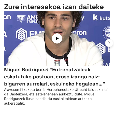
Zure interesekoa izan daiteke
Miguel Rodriguez: “Entrenatzaileak
eskatutako postuan, eroso izango naiz:
bigarren aurrelari, eskuineko hegalean…”
Alavesen fitxaketa berria Herbehereetako Utrecht taldetik iritsi
da Gasteizera, eta astelehenean aurkeztu dute. Miguel
Rodriguezek ilusio handia du euskal taldean aritzeko
aukeragatik.