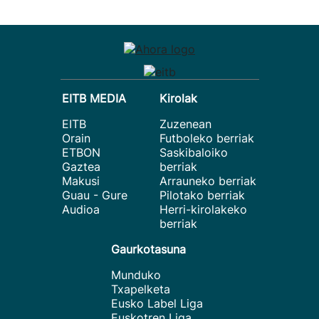
EITB MEDIA
Kirolak
EITB
Zuzenean
Orain
Futboleko berriak
ETBON
Saskibaloiko
Gaztea
berriak
Makusi
Arrauneko berriak
Guau - Gure
Pilotako berriak
Audioa
Herri-kirolakeko
berriak
Gaurkotasuna
Munduko
Txapelketa
Eusko Label Liga
Euskotren Liga