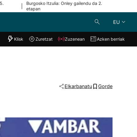
5.
Burgosko Itzulia: Onley gailendu da 2.
|
etapan
EU
"Helmuga"
Klisk
Zuretzat
Zuzenean
Azken berriak
Klisk
Zuzenean
o
Zuretzat
Azken berria
Elkarbanatu
Gorde