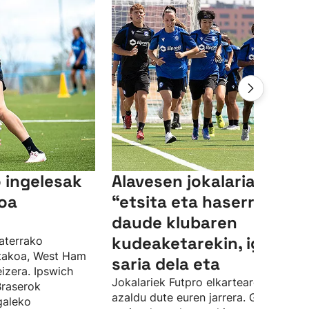
 ingelesak
Alavesen jokalariak
oa
“etsita eta haserre"
daude klubaren
kudeaketarekin, igoera-
aterrako
utakoa, West Ham
saria dela eta
eizera. Ipswich
Jokalariek Futpro elkartearen bidez
Braserok
azaldu dute euren jarrera. Gainera,
galeko