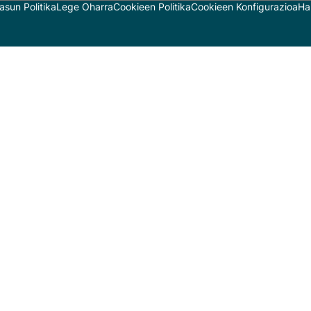
asun Politika
Lege Oharra
Cookieen Politika
Cookieen Konfigurazioa
Ha