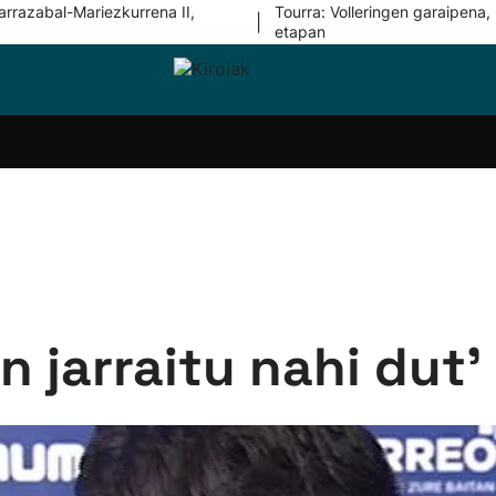
arrazabal-Mariezkurrena II,
Tourra: Volleringen garaipena, 
|
etapan
i-
Eskubaloia
Kirolak
Atletismoa
Mendi-
Kirol
lak
360
lasterketak
gehiag
Taldeak
olaritza
Lehiaketak
Zuzenean
i-
Kirol-
tzea
bideoak
l Herri
tira
 jarraitu nahi dut'