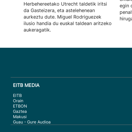
Herbehereetako Utrecht taldetik iritsi
egin 
da Gasteizera, eta astelehenean
penal
aurkeztu dute. Miguel Rodriguezek
hirug
ilusio handia du euskal taldean aritzeko
aukeragatik.
EITB MEDIA
EITB
Orain
ETBON
Gaztea
Makusi
Guau - Gure Audioa