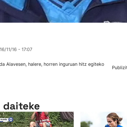
16/11/16 - 17:07
da Alavesen, halere, horren inguruan hitz egiteko
Publizi
n daiteke