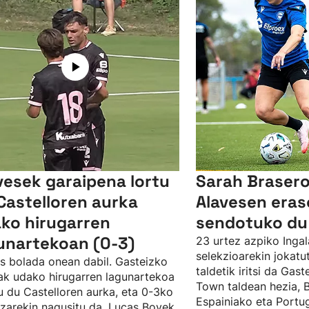
vesek garaipena lortu
Sarah Brasero
Castelloren aurka
Alavesen eras
ko hirugarren
sendotuko du
unartekoan (0-3)
23 urtez azpiko Ingal
selekzioarekin jokat
s bolada onean dabil. Gasteizko
taldetik iritsi da Gast
ak udako hirugarren lagunartekoa
Town taldean hezia, 
u du Castelloren aurka, eta 0-3ko
Espainiako eta Portu
zarekin nagusitu da. Lucas Boyek