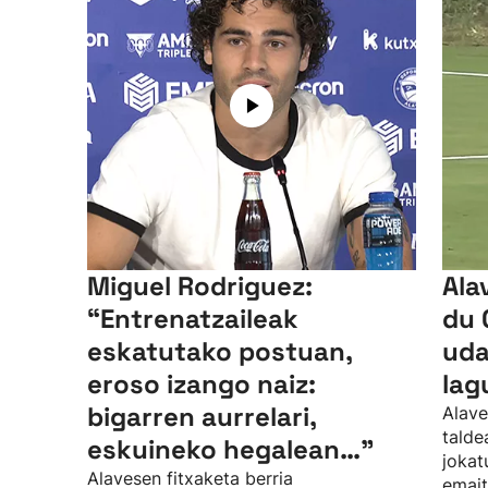
Miguel Rodriguez:
Ala
“Entrenatzaileak
du 
eskatutako postuan,
uda
eroso izango naiz:
lag
bigarren aurrelari,
Alave
talde
eskuineko hegalean…”
jokat
Alavesen fitxaketa berria
emait