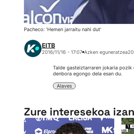
Pacheco: 'Hemen jarraitu nahi dut'
EITB
2016/11/16 - 17:07
Azken eguneratzea
20
Talde gasteiztarraren jokaria pozik 
denbora egongo dela esan du.
Alaves
Zure interesekoa iza