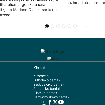
nazionalitatea ere ba
ditu lehen bi golak, lehena
tiz, eta Mariano Diazek sartu du
arrena.
Kirolak
Zuzenean
Futboleko berriak
Saskibaloiko berriak
Arrauneko berriak
Pilotako berriak
Herri-kirolakeko berriak