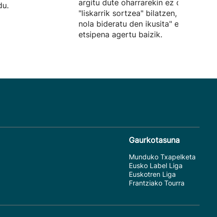
argitu dute oharrarekin ez dutela
du.
"liskarrik sortzea" bilatzen, "egoera
nola bideratu den ikusita" euren
etsipena agertu baizik.
Gaurkotasuna
Munduko Txapelketa
Eusko Label Liga
Euskotren Liga
Frantziako Tourra