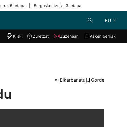
|
urra: 6. etapa
Burgosko Itzulia: 3. etapa
EU
"Helmuga"
Klisk
Zuretzat
Zuzenean
Azken berriak
Klisk
Zuzenean
o
Zuretzat
Azken berria
Elkarbanatu
Gorde
du