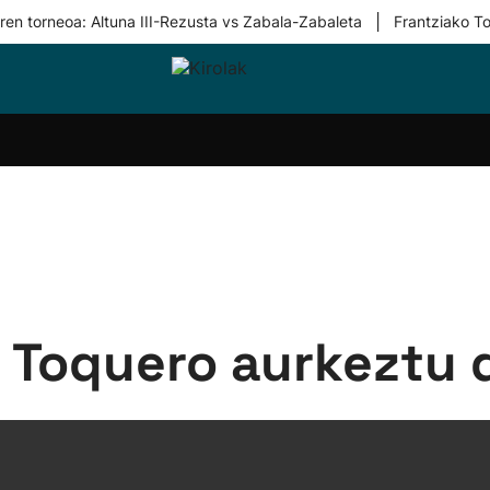
|
ren torneoa: Altuna III-Rezusta vs Zabala-Zabaleta
Frantziako To
i-
Eskubaloia
Kirolak
Atletismoa
Mendi-
Kirol
lak
360
lasterketak
gehiag
Taldeak
olaritza
Lehiaketak
Zuzenean
i-
Kirol-
tzea
bideoak
l Herri
tira
a Toquero aurkeztu 