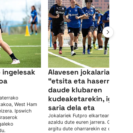
 ingelesak
Alavesen jokalariak
oa
“etsita eta haserre"
daude klubaren
kudeaketarekin, igoera-
aterrako
utakoa, West Ham
saria dela eta
eizera. Ipswich
Jokalariek Futpro elkartearen bidez
Braserok
azaldu dute euren jarrera. Gainera,
galeko
argitu dute oharrarekin ez dutela
du.