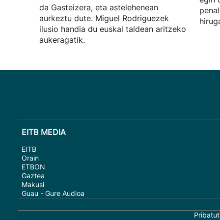
da Gasteizera, eta astelehenean
penal
aurkeztu dute. Miguel Rodriguezek
hirug
ilusio handia du euskal taldean aritzeko
aukeragatik.
EITB MEDIA
EITB
Orain
ETBON
Gaztea
Makusi
Guau - Gure Audioa
Pribatut