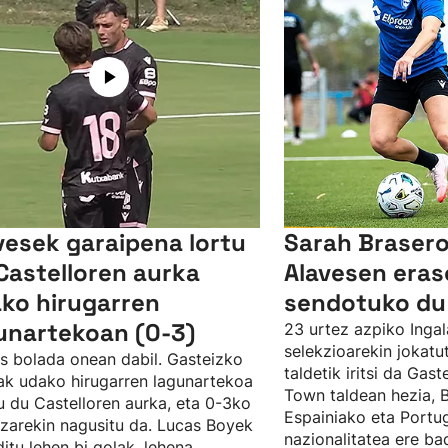
vesek garaipena lortu
Sarah Brasero
Castelloren aurka
Alavesen eras
ko hirugarren
sendotuko du
unartekoan (0-3)
23 urtez azpiko Ingal
selekzioarekin jokat
s bolada onean dabil. Gasteizko
taldetik iritsi da Gast
ak udako hirugarren lagunartekoa
Town taldean hezia, 
u du Castelloren aurka, eta 0-3ko
Espainiako eta Portu
zarekin nagusitu da. Lucas Boyek
nazionalitatea ere ba
ditu lehen bi golak, lehena