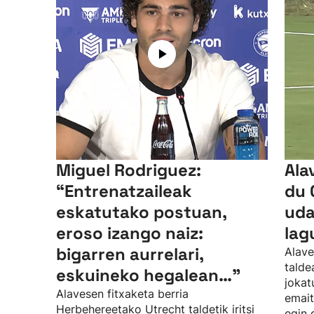
Miguel Rodriguez:
Ala
“Entrenatzaileak
du 
eskatutako postuan,
uda
eroso izango naiz:
lag
bigarren aurrelari,
Alave
talde
eskuineko hegalean…”
jokat
Alavesen fitxaketa berria
emait
Herbehereetako Utrecht taldetik iritsi
egin 