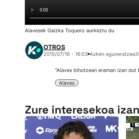
Alavesek Gaizka Toquero aurkeztu du
OTROS
2015/07/16 - 16:03
Azken eguneratzea
2
"Alaves bihotzean eraman izan dut be
Alaves
Zure interesekoa iza