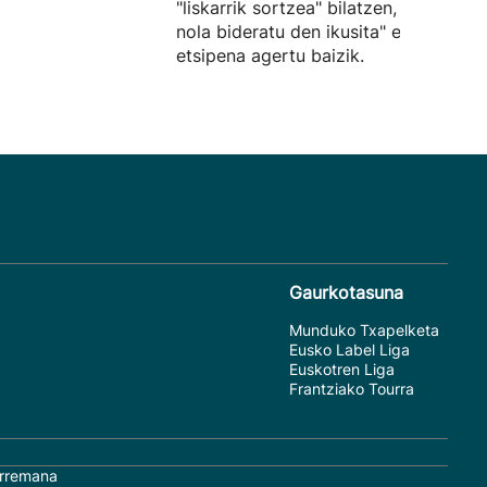
"liskarrik sortzea" bilatzen, "egoera
nola bideratu den ikusita" euren
etsipena agertu baizik.
Gaurkotasuna
Munduko Txapelketa
Eusko Label Liga
Euskotren Liga
Frantziako Tourra
rremana