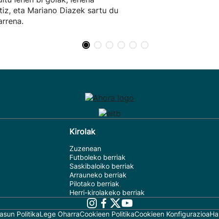
tiz, eta Mariano Diazek sartu du
arrena.
Kirolak
Zuzenean
Futboleko berriak
Saskibaloiko berriak
Arrauneko berriak
Pilotako berriak
Herri-kirolakeko berriak
asun Politika
Lege Oharra
Cookieen Politika
Cookieen Konfigurazioa
Ha