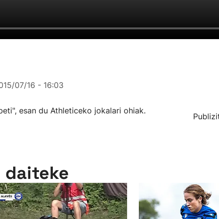
015/07/16 - 16:03
ti", esan du Athleticeko jokalari ohiak.
Publizi
n daiteke