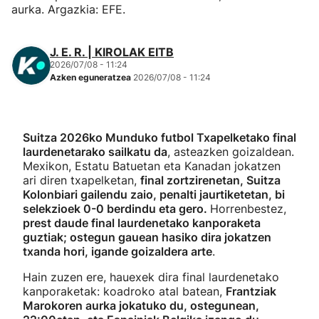
aurka. Argazkia: EFE.
J. E. R. | KIROLAK EITB
2026/07/08 - 11:24
Azken eguneratzea
2026/07/08 - 11:24
Suitza 2026ko Munduko futbol Txapelketako final
laurdenetarako sailkatu da
, asteazken goizaldean.
Mexikon, Estatu Batuetan eta Kanadan jokatzen
ari diren txapelketan,
final zortzirenetan, Suitza
Kolonbiari gailendu zaio, penalti jaurtiketetan, bi
selekzioek 0-0 berdindu eta gero.
Horrenbestez,
prest daude final laurdenetako kanporaketa
guztiak; ostegun gauean hasiko dira jokatzen
txanda hori, igande goizaldera arte
.
Hain zuzen ere, hauexek dira final laurdenetako
kanporaketak: koadroko atal batean,
Frantziak
Marokoren aurka jokatuko du, ostegunean,