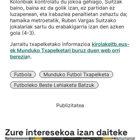
Kolonbiak kontrolatu du jokoa gehiago, Suitzak
baino, baina ez da golik izan, ez partidan ez
luzapenean, eta irabazlea penaltietan zehaztu da;
hamaika metroetatik, Ruben Vargas Suitzako
jokalariak sartu du erabakigarria izan den azken
gola (4-3).
Jarraitu txapelketako informazioa
kirolakeitb.eus-
ek Munduko Txapelketari buruz duen web orri
berezia
n.
Futbola
Munduko Futbol Txapelketa
Futboleko Beste Lehiaketa Batzuk
Publizitatea
Zure interesekoa izan daiteke