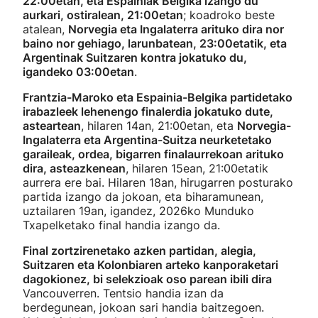
22:00etan, eta Espainiak Belgika izango du
aurkari, ostiralean, 21:00etan
; koadroko beste
atalean,
Norvegia eta Ingalaterra arituko dira nor
baino nor gehiago, larunbatean, 23:00etatik, eta
Argentinak Suitzaren kontra jokatuko du,
igandeko 03:00etan
.
Frantzia-Maroko eta Espainia-Belgika partidetako
irabazleek lehenengo finalerdia jokatuko dute,
asteartean
, hilaren 14an, 21:00etan, eta
Norvegia-
Ingalaterra eta Argentina-Suitza neurketetako
garaileak, ordea, bigarren finalaurrekoan arituko
dira, asteazkenean
, hilaren 15ean, 21:00etatik
aurrera ere bai. Hilaren 18an, hirugarren posturako
partida izango da jokoan, eta biharamunean,
uztailaren 19an, igandez, 2026ko Munduko
Txapelketako final handia izango da.
Final zortzirenetako azken partidan, alegia,
Suitzaren eta Kolonbiaren arteko kanporaketari
dagokionez, bi selekzioak oso parean ibili dira
Vancouverren. Tentsio handia izan da
berdegunean, jokoan sari handia baitzegoen.