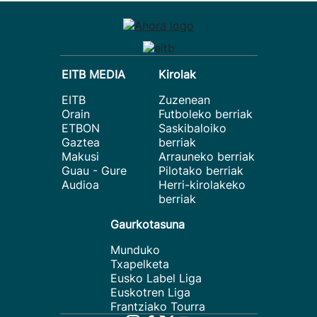
EITB MEDIA
Kirolak
EITB
Zuzenean
Orain
Futboleko berriak
ETBON
Saskibaloiko
Gaztea
berriak
Makusi
Arrauneko berriak
Guau - Gure
Pilotako berriak
Audioa
Herri-kirolakeko
berriak
Gaurkotasuna
Munduko
Txapelketa
Eusko Label Liga
Euskotren Liga
Frantziako Tourra