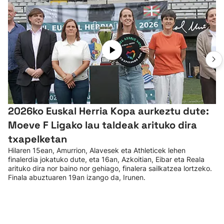
2026ko Euskal Herria Kopa aurkeztu dute:
Moeve F Ligako lau taldeak arituko dira
txapelketan
Hilaren 15ean, Amurrion, Alavesek eta Athleticek lehen
finalerdia jokatuko dute, eta 16an, Azkoitian, Eibar eta Reala
arituko dira nor baino nor gehiago, finalera sailkatzea lortzeko.
Finala abuztuaren 19an izango da, Irunen.