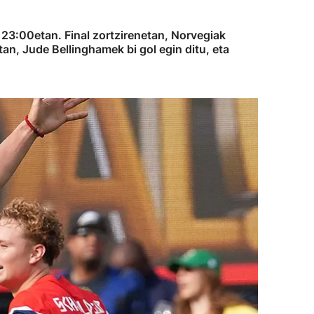
, 23:00etan. Final zortzirenetan, Norvegiak
tan, Jude Bellinghamek bi gol egin ditu, eta