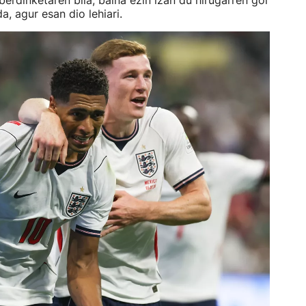
berdinketaren bila, baina ezin izan du hirugarren gol
da, agur esan dio lehiari.