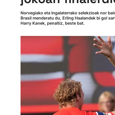
Norvegiako eta Ingalaterrako selekzioak nor bain
Brasil menderatu du, Erling Haalandek bi gol sar
Harry Kanek, penaltiz, beste bat.