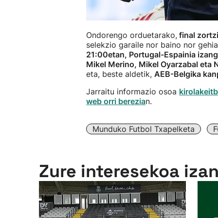
Ondorengo orduetarako,
final zortz
selekzio garaile nor baino nor gehia
21:00etan, Portugal-Espainia izang
Mikel Merino, Mikel Oyarzabal eta N
eta, beste aldetik,
AEB-Belgika kanp
Jarraitu informazio osoa
kirolakei
web orri berezia
n.
Munduko Futbol Txapelketa
F
Zure interesekoa iza