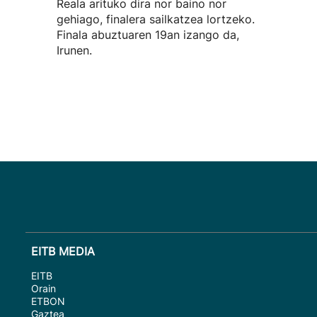
Reala arituko dira nor baino nor
gehiago, finalera sailkatzea lortzeko.
Finala abuztuaren 19an izango da,
Irunen.
EITB MEDIA
EITB
Orain
ETBON
Gaztea