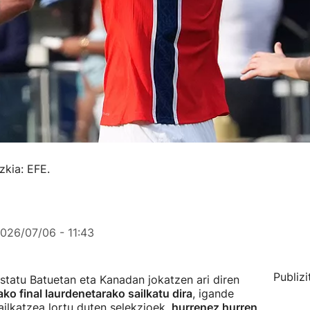
zkia: EFE.
026/07/06 - 11:43
Publizi
tatu Batuetan eta Kanadan jokatzen ari diren
 final laurdenetarako sailkatu dira
, igande
ailkatzea lortu duten selekzioek,
hurrenez hurren,