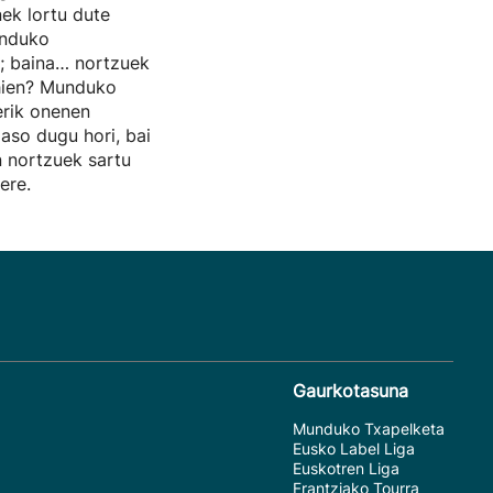
nek lortu dute
unduko
; baina… nortzuek
ehien? Munduko
erik onenen
jaso dugu hori, bai
n nortzuek sartu
ere.
Gaurkotasuna
Munduko Txapelketa
Eusko Label Liga
Euskotren Liga
Frantziako Tourra