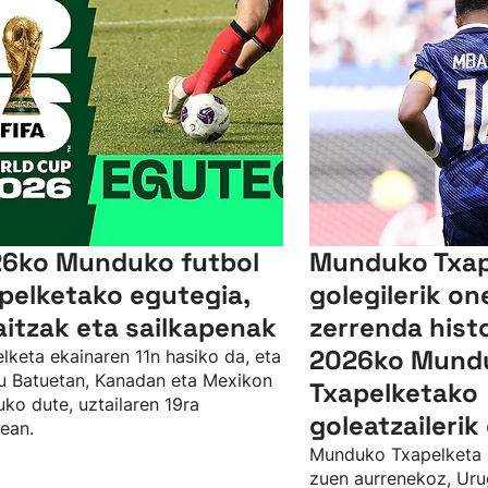
6ko Munduko futbol
Munduko Txap
pelketako egutegia,
golegilerik o
itzak eta sailkapenak
zerrenda hist
2026ko Mund
lketa ekainaren 11n hasiko da, eta
u Batuetan, Kanadan eta Mexikon
Txapelketako
uko dute, uztailaren 19ra
goleatzaileri
tean.
Munduko Txapelketa 
zuen aurrenekoz, Urug