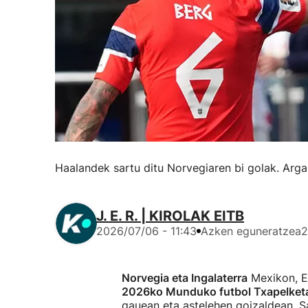
Haalandek sartu ditu Norvegiaren bi golak. Arga
J. E. R. | KIROLAK EITB
2026/07/06 - 11:43
Azken eguneratzea
2
Norvegia eta Ingalaterra
Mexikon, Es
2026ko Munduko futbol Txapelketako
gauean eta astelehen goizaldean. S