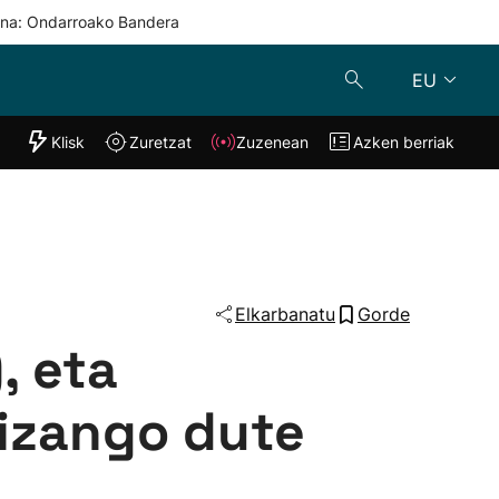
una: Ondarroako Bandera
EU
"Helmuga"
Klisk
Zuretzat
Zuzenean
Azken berriak
Klisk
Zuzenean
o
Zuretzat
Azken berria
Elkarbanatu
Gorde
, eta
 izango dute