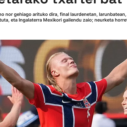
o nor gehiago arituko dira, final laurdenetan, larunbatean
tuta, eta Ingalaterra Mexikori gailendu zaio; neurketa horre