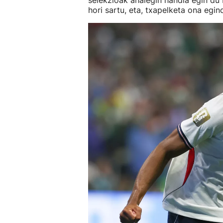
selekzioak ahalegin handia egin du 
hori sartu, eta, txapelketa ona egin