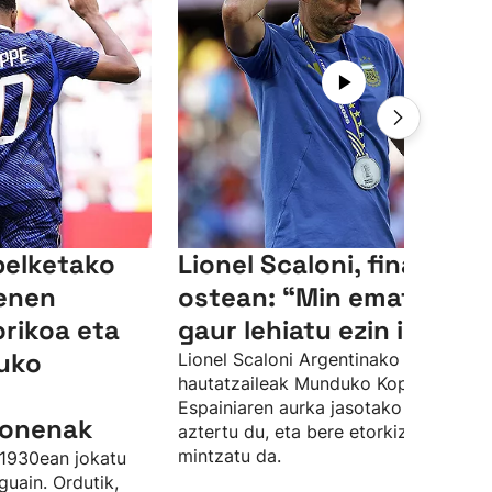
elketako
Lionel Scaloni, finalaren
nenen
ostean: “Min ematen du
orikoa eta
gaur lehiatu ezin izanak”
uko
Lionel Scaloni Argentinako
hautatzaileak Munduko Kopako finale
Espainiaren aurka jasotako porrota
k onenak
aztertu du, eta bere etorkizunaz ere
mintzatu da.
1930ean jokatu
uain. Ordutik,