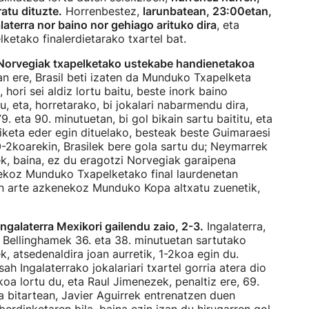
atu dituzte.
Horrenbestez,
larunbatean, 23:00etan,
laterra nor baino nor gehiago arituko dira
, eta
etako finalerdietarako txartel bat.
Norvegiak txapelketako ustekabe handienetakoa
zan ere, Brasil beti izaten da Munduko Txapelketa
hori sei aldiz lortu baitu, beste inork baino
, eta, horretarako, bi jokalari nabarmendu dira,
79. eta 90. minutuetan, bi gol bikain sartu baititu, eta
iketa eder egin dituelako, besteak beste Guimaraesi
 0-2koarekin, Brasilek bere gola sartu du; Neymarrek
ek, baina, ez du eragotzi Norvegiak garaipena
nekoz Munduko Txapelketako final laurdenetan
ain arte azkenekoz Munduko Kopa altxatu zuenetik,
Ingalaterra Mexikori gailendu zaio, 2-3.
Ingalaterra,
e Bellinghamek 36. eta 38. minutuetan sartutako
, atsedenaldira joan aurretik, 1-2koa egin du.
ah Ingalaterrako jokalariari txartel gorria atera dio
koa lortu du, eta Raul Jimenezek, penaltiz ere, 69.
a bitartean, Javier Aguirrek entrenatzen duen