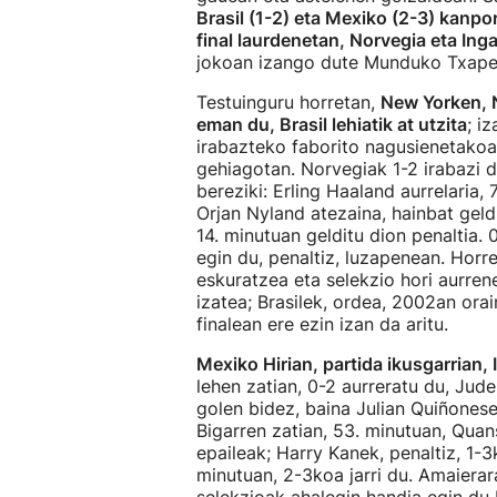
Brasil (1-2) eta Mexiko (2-3) kanpor
final laurdenetan, Norvegia eta Inga
jokoan izango dute Munduko Txapelk
Testuinguru horretan,
New Yorken, 
eman du, Brasil lehiatik at utzita
; i
irabazteko faborito nagusienetakoa, 
gehiagotan. Norvegiak 1-2 irabazi du
bereziki: Erling Haaland aurrelaria, 
Orjan Nyland atezaina, hainbat geld
14. minutuan gelditu dion penaltia.
egin du, penaltiz, luzapenean. Horr
eskuratzea eta selekzio hori aurre
izatea; Brasilek, ordea, 2002an or
finalean ere ezin izan da aritu.
Mexiko Hirian, partida ikusgarrian, 
lehen zatian, 0-2 aurreratu du, Jud
golen bidez, baina Julian Quiñonesek
Bigarren zatian, 53. minutuan, Quans
epaileak; Harry Kanek, penaltiz, 1-3
minutuan, 2-3koa jarri du. Amaierar