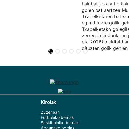
hainbat jokalari bikai
golen bat sartzea M
Txapelketaren batean
egin dituzte golik g
Txapelketako golegil
zerrenda historikoan 
eta 2026ko ekitaldia
dituzten golik gehien 
Kirolak
Zuzenean
Futboleko berriak
Saskibaloiko berriak
Arrauneko berriak