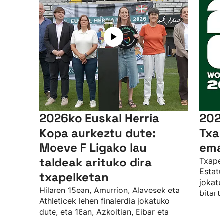
2026ko Euskal Herria
202
Kopa aurkeztu dute:
Txa
Moeve F Ligako lau
ema
taldeak arituko dira
Txape
Estat
txapelketan
jokat
Hilaren 15ean, Amurrion, Alavesek eta
bitar
Athleticek lehen finalerdia jokatuko
dute, eta 16an, Azkoitian, Eibar eta