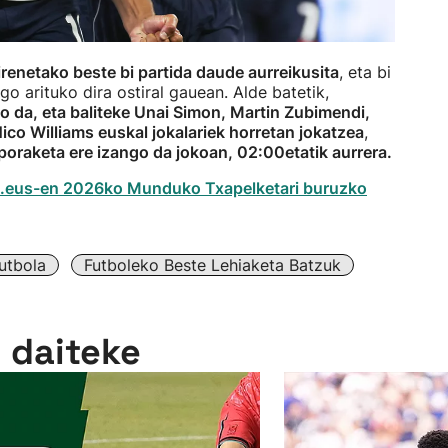
irenetako beste bi partida daude aurreikusita
, eta bi
go arituko dira ostiral gauean. Alde batetik,
o da, eta baliteke Unai Simon, Martin Zubimendi,
ico Williams euskal jokalariek horretan jokatzea
,
oraketa ere izango da jokoan, 02:00etatik aurrera.
tb.eus-en 2026ko Munduko Txapelketari buruzko
utbola
Futboleko Beste Lehiaketa Batzuk
n daiteke