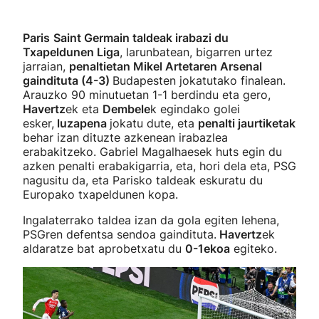
Paris
Saint Germain taldeak irabazi du
Txapeldunen Liga
, larunbatean, bigarren urtez
jarraian,
penaltietan Mikel Artetaren Arsenal
gaindituta (4-3)
Budapesten jokatutako finalean.
Arauzko 90 minutuetan 1-1 berdindu eta gero,
Havertz
ek eta
Dembele
k egindako golei
esker,
luzapena
jokatu dute, eta
penalti jaurtiketak
behar izan dituzte azkenean irabazlea
erabakitzeko. Gabriel Magalhaesek huts egin du
azken penalti erabakigarria, eta, hori dela eta, PSG
nagusitu da, eta Parisko taldeak eskuratu du
Europako txapeldunen kopa.
Ingalaterrako taldea izan da gola egiten lehena,
PSGren defentsa sendoa gaindituta.
Havertz
ek
aldaratze bat aprobetxatu du
0-1ekoa
egiteko.