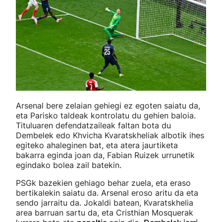
Arsenal bere zelaian gehiegi ez egoten saiatu da,
eta Parisko taldeak kontrolatu du gehien baloia.
Tituluaren defendatzaileak faltan bota du
Dembelek edo Khvicha Kvaratskheliak albotik ihes
egiteko ahaleginen bat, eta atera jaurtiketa
bakarra eginda joan da, Fabian Ruizek urrunetik
egindako bolea zail batekin.
PSGk bazekien gehiago behar zuela, eta eraso
bertikalekin saiatu da. Arsenal eroso aritu da eta
sendo jarraitu da. Jokaldi batean, Kvaratskhelia
area barruan sartu da, eta Cristhian Mosquerak