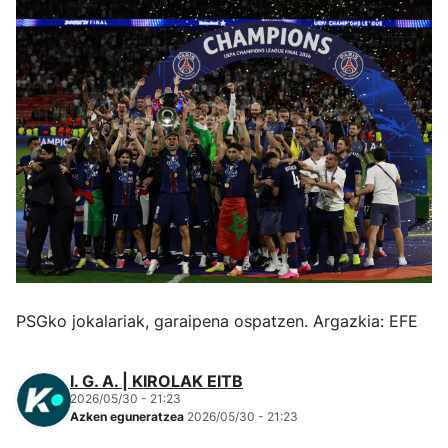
Herri-kirolak
Eskubaloia
Kirolak 360
Atletismoa
Mendi-lasterketak
Kirol gehiago
PSGko jokalariak, garaipena ospatzen. Argazkia: EFE
"Helmuga"
I. G. A. | KIROLAK EITB
2026/05/30 - 21:23
Azken eguneratzea
2026/05/30 - 21:23