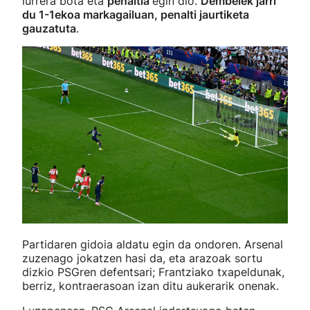
lurrera bota eta
penaltia
egin dio.
Dembelek jarri
du 1-1ekoa markagailuan, penalti jaurtiketa
gauzatuta
.
Partidaren gidoia aldatu egin da ondoren. Arsenal
zuzenago jokatzen hasi da, eta arazoak sortu
dizkio PSGren defentsari; Frantziako txapeldunak,
berriz, kontraerasoan izan ditu aukerarik onenak.