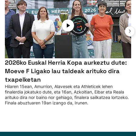
2026ko Euskal Herria Kopa aurkeztu dute:
Moeve F Ligako lau taldeak arituko dira
txapelketan
Hilaren 15ean, Amurrion, Alavesek eta Athleticek lehen
finalerdia jokatuko dute, eta 16an, Azkoitian, Eibar eta Reala
arituko dira nor baino nor gehiago, finalera sailkatzea lortzeko.
Finala abuztuaren 19an izango da, Irunen.