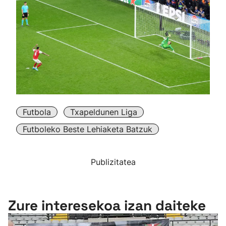
Futbola
Txapeldunen Liga
Futboleko Beste Lehiaketa Batzuk
Publizitatea
Zure interesekoa izan daiteke