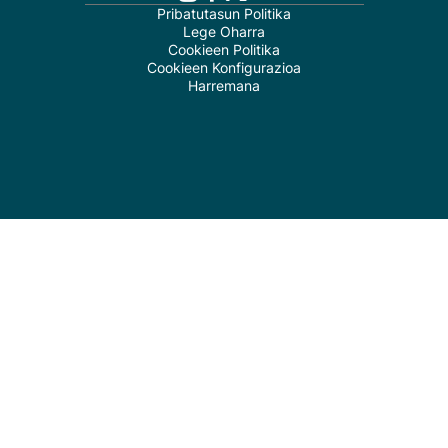
Pribatutasun Politika
Lege Oharra
Cookieen Politika
Cookieen Konfigurazioa
Harremana