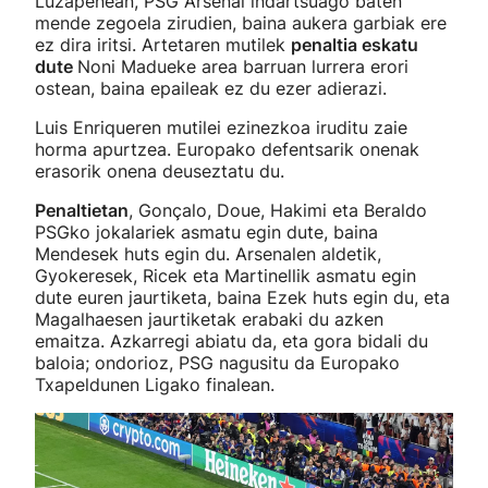
Luzapenean, PSG Arsenal indartsuago baten
mende zegoela zirudien, baina aukera garbiak ere
ez dira iritsi. Artetaren mutilek
penaltia eskatu
dute
Noni Madueke area barruan lurrera erori
ostean, baina epaileak ez du ezer adierazi.
Luis Enriqueren mutilei ezinezkoa iruditu zaie
horma apurtzea. Europako defentsarik onenak
erasorik onena deuseztatu du.
Penaltietan
, Gonçalo, Doue, Hakimi eta Beraldo
PSGko jokalariek asmatu egin dute, baina
Mendesek huts egin du. Arsenalen aldetik,
Gyokeresek, Ricek eta Martinellik asmatu egin
dute euren jaurtiketa, baina Ezek huts egin du, eta
Magalhaesen jaurtiketak erabaki du azken
emaitza. Azkarregi abiatu da, eta gora bidali du
baloia; ondorioz, PSG nagusitu da Europako
Txapeldunen Ligako finalean.