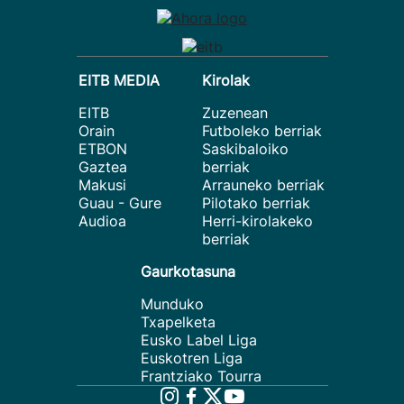
EITB MEDIA
Kirolak
EITB
Zuzenean
Orain
Futboleko berriak
ETBON
Saskibaloiko
Gaztea
berriak
Makusi
Arrauneko berriak
Guau - Gure
Pilotako berriak
Audioa
Herri-kirolakeko
berriak
Gaurkotasuna
Munduko
Txapelketa
Eusko Label Liga
Euskotren Liga
Frantziako Tourra