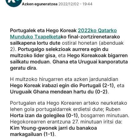
Azken eguneratzea
2022/12/02 - 19:44
Portugalek eta Hego Koreak
2022ko Qatarko
Munduko Txapelketa
ko final-zortzirenetarako
sailkapena lortu dute
ostiral honetan (abenduak
2).
Portugalgo selekzioak aurrera egin du
multzoko lider gisa
, eta
Hego Koreakoak bigarren
sailkatu moduan
.
Ghana eta Uruguai kanporatuta
geratu dira
.
H multzoko hirugarren eta azken jardunaldian
Hego Koreak irabazi egin dio Portugali (2-1),
eta
Uruguaik Ghana mendean hartu du (0-2)
.
Portugalen eta Hego Korearen arteko neurketako
lehen gola portugaldarrek erdietsi dute; Ruben
Horta izan da golegilea (0-1)
, bosgarren minutuan.
Hegokorearren erantzuna 27. minutuan iritsi da:
Kim Young-gwonek jarri du banakoa
markagailuan (1-1)
.