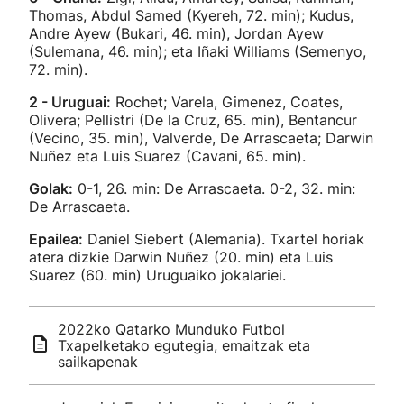
Thomas, Abdul Samed (Kyereh, 72. min); Kudus,
Andre Ayew (Bukari, 46. min), Jordan Ayew
(Sulemana, 46. min); eta Iñaki Williams (Semenyo,
72. min).
2 - Uruguai:
Rochet; Varela, Gimenez, Coates,
Olivera; Pellistri (De la Cruz, 65. min), Bentancur
(Vecino, 35. min), Valverde, De Arrascaeta; Darwin
Nuñez eta Luis Suarez (Cavani, 65. min).
Golak:
0-1, 26. min: De Arrascaeta. 0-2, 32. min:
De Arrascaeta.
Epailea:
Daniel Siebert (Alemania). Txartel horiak
atera dizkie Darwin Nuñez (20. min) eta Luis
Suarez (60. min) Uruguaiko jokalariei.
2022ko Qatarko Munduko Futbol
Txapelketako egutegia, emaitzak eta
sailkapenak