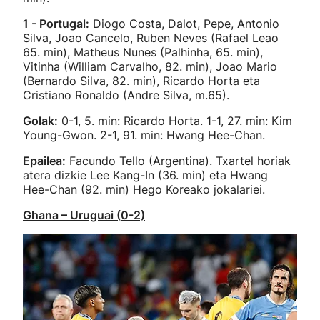
1 - Portugal:
Diogo Costa, Dalot, Pepe, Antonio
Silva, Joao Cancelo, Ruben Neves (Rafael Leao
65. min), Matheus Nunes (Palhinha, 65. min),
Vitinha (William Carvalho, 82. min), Joao Mario
(Bernardo Silva, 82. min), Ricardo Horta eta
Cristiano Ronaldo (Andre Silva, m.65).
Golak:
0-1, 5. min: Ricardo Horta. 1-1, 27. min: Kim
Young-Gwon. 2-1, 91. min: Hwang Hee-Chan.
Epailea:
Facundo Tello (Argentina). Txartel horiak
atera dizkie Lee Kang-In (36. min) eta Hwang
Hee-Chan (92. min) Hego Koreako jokalariei.
Ghana – Uruguai (0-2)