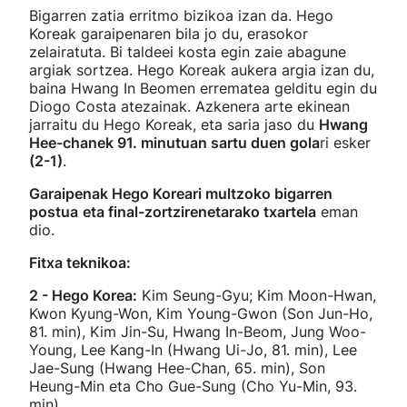
Bigarren zatia erritmo bizikoa izan da. Hego
Koreak garaipenaren bila jo du, erasokor
zelairatuta. Bi taldeei kosta egin zaie abagune
argiak sortzea. Hego Koreak aukera argia izan du,
baina Hwang In Beomen errematea gelditu egin du
Diogo Costa atezainak. Azkenera arte ekinean
jarraitu du Hego Koreak, eta saria jaso du
Hwang
Hee-chanek 91. minutuan sartu duen gola
ri esker
(2-1)
.
Garaipenak Hego Koreari multzoko bigarren
postua
eta final-zortzirenetarako txartela
eman
dio.
Fitxa teknikoa:
2 - Hego Korea:
Kim Seung-Gyu; Kim Moon-Hwan,
Kwon Kyung-Won, Kim Young-Gwon (Son Jun-Ho,
81. min), Kim Jin-Su, Hwang In-Beom, Jung Woo-
Young, Lee Kang-In (Hwang Ui-Jo, 81. min), Lee
Jae-Sung (Hwang Hee-Chan, 65. min), Son
Heung-Min eta Cho Gue-Sung (Cho Yu-Min, 93.
min).