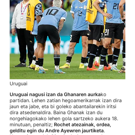
Uruguai
Uruguai nagusi izan da Ghanaren aurka
ko
partidan. Lehen zatian hegoamerikarrak izan dira
jaun eta jabe, eta bi goleko abantailarekin iritsi
dira atsedenaldira. Baina Ghanak izan du
norgehiagokako lehen gola sartzeko aukera 18.
minutuan, penaltiz;
Rochet atezainak, ordea,
gelditu egin du Andre Ayewren jaurtiketa
.