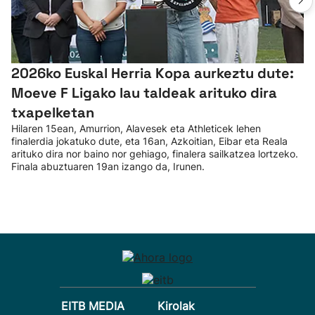
2026ko Euskal Herria Kopa aurkeztu dute:
Moeve F Ligako lau taldeak arituko dira
txapelketan
Hilaren 15ean, Amurrion, Alavesek eta Athleticek lehen
finalerdia jokatuko dute, eta 16an, Azkoitian, Eibar eta Reala
arituko dira nor baino nor gehiago, finalera sailkatzea lortzeko.
Finala abuztuaren 19an izango da, Irunen.
EITB MEDIA
Kirolak