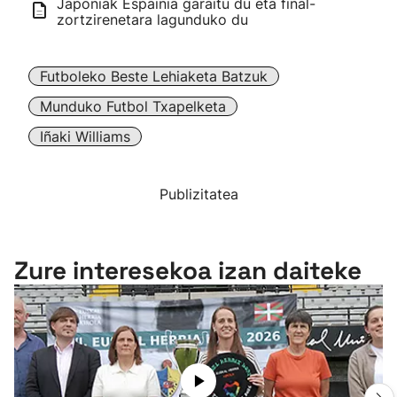
Japoniak Espainia garaitu du eta final-
zortzirenetara lagunduko du
Futboleko Beste Lehiaketa Batzuk
Munduko Futbol Txapelketa
Iñaki Williams
Publizitatea
Zure interesekoa izan daiteke