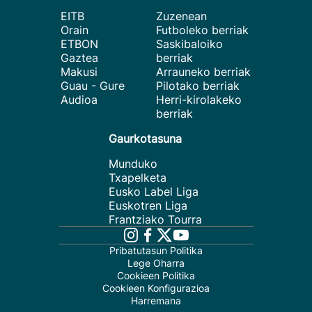
EITB
Zuzenean
Orain
Futboleko berriak
ETBON
Saskibaloiko
Gaztea
berriak
Makusi
Arrauneko berriak
Guau - Gure
Pilotako berriak
Audioa
Herri-kirolakeko
berriak
Gaurkotasuna
Munduko
Txapelketa
Eusko Label Liga
Euskotren Liga
Frantziako Tourra
Pribatutasun Politika
Lege Oharra
Cookieen Politika
Cookieen Konfigurazioa
Harremana