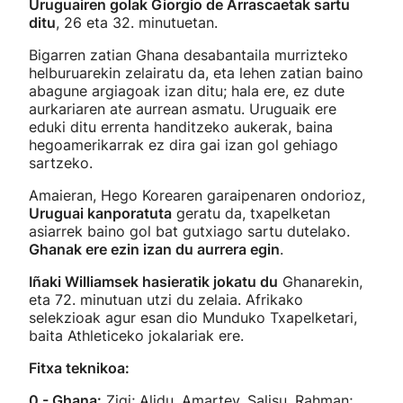
Uruguairen golak Giorgio de Arrascaetak sartu
ditu
, 26 eta 32. minutuetan.
Bigarren zatian Ghana desabantaila murrizteko
helburuarekin zelairatu da, eta lehen zatian baino
abagune argiagoak izan ditu; hala ere, ez dute
aurkariaren ate aurrean asmatu. Uruguaik ere
eduki ditu errenta handitzeko aukerak, baina
hegoamerikarrak ez dira gai izan gol gehiago
sartzeko.
Amaieran, Hego Korearen garaipenaren ondorioz,
Uruguai kanporatuta
geratu da, txapelketan
asiarrek baino gol bat gutxiago sartu dutelako.
Ghanak ere ezin izan du aurrera egin
.
Iñaki Williamsek hasieratik jokatu du
Ghanarekin,
eta 72. minutuan utzi du zelaia. Afrikako
selekzioak agur esan dio Munduko Txapelketari,
baita Athleticeko jokalariak ere.
Fitxa teknikoa:
0 - Ghana:
Zigi; Alidu, Amartey, Salisu, Rahman;