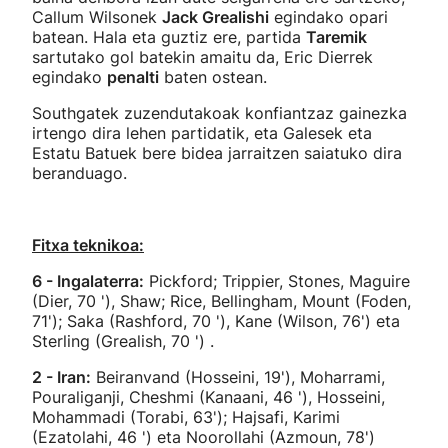
Callum Wilsonek
Jack Grealishi
egindako opari
batean. Hala eta guztiz ere, partida
Taremik
sartutako gol batekin amaitu da, Eric Dierrek
egindako
penalti
baten ostean.
Southgatek zuzendutakoak konfiantzaz gainezka
irtengo dira lehen partidatik, eta Galesek eta
Estatu Batuek bere bidea jarraitzen saiatuko dira
beranduago.
Fitxa teknikoa:
6 - Ingalaterra:
Pickford; Trippier, Stones, Maguire
(Dier, 70 '), Shaw; Rice, Bellingham, Mount (Foden,
71'); Saka (Rashford, 70 '), Kane (Wilson, 76') eta
Sterling (Grealish, 70 ') .
2 - Iran:
Beiranvand (Hosseini, 19'), Moharrami,
Pouraliganji, Cheshmi (Kanaani, 46 '), Hosseini,
Mohammadi (Torabi, 63'); Hajsafi, Karimi
(Ezatolahi, 46 ') eta Noorollahi (Azmoun, 78')