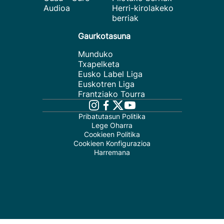
Audioa
Herri-kirolakeko
berriak
Gaurkotasuna
Munduko
Txapelketa
Eusko Label Liga
Euskotren Liga
Frantziako Tourra
Pribatutasun Politika
Lege Oharra
Cookieen Politika
Cookieen Konfigurazioa
Harremana