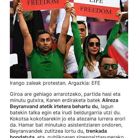
Irango zaleak protestan. Argazkia: EFE
Giroa are gehiago arrarotzeko, partida hasi eta
minutu gutxira, Kanen erdiraketa batek
Alireza
Beyranvand atetik irtetera behartu du
, lagun
batekin talka egin eta irudi beldurgarria utzi du.
Kokotsa kokotsarekin jo eta atezaina lurrera erori
da. Hamar bat minutuko asistentziaren ondoren,
Beyranvandek zutitzea lortu du,
trenkada
hondatuta
, eta, publikoaren sinesgaiztasunerako,