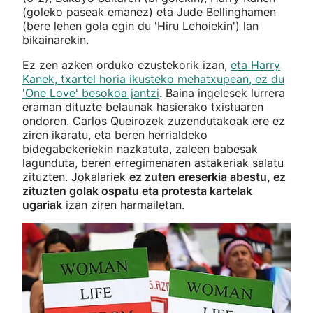
(goleko paseak emanez) eta Jude Bellinghamen
(bere lehen gola egin du 'Hiru Lehoiekin') lan
bikainarekin.
Ez zen azken orduko ezustekorik izan,
eta Harry
Kanek, txartel horia ikusteko mehatxupean, ez du
'One Love' besokoa jantzi
. Baina ingelesek lurrera
eraman dituzte belaunak hasierako txistuaren
ondoren. Carlos Queirozek zuzendutakoak ere ez
ziren ikaratu, eta beren herrialdeko
bidegabekeriekin nazkatuta, zaleen babesak
lagunduta, beren erregimenaren astakeriak salatu
zituzten. Jokalariek
ez zuten ereserkia abestu, ez
zituzten golak ospatu eta protesta kartelak
ugariak
izan ziren harmailetan.