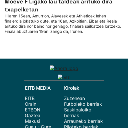
Moeve F Ligako lau taldeak arituko dira
txapelketan
Hilaren 15ean, Amurrion, Alavesek eta Athleticek lehen
finalerdia jokatuko dute, eta 16an, Azkoitian, Eibar eta Reala
arituko dira nor baino nor gehiago, finalera sailkatzea lortzeko.
Finala abuztuaren 19an izango da, Irunen.
EITB MEDIA
Kirolak
EITB
Zuzenean
Orain
Futboleko berriak
ETBON
Saskibaloiko
Gaztea
berriak
Makusi
Arrauneko berriak
Guau - Gure
Pilotako berriak