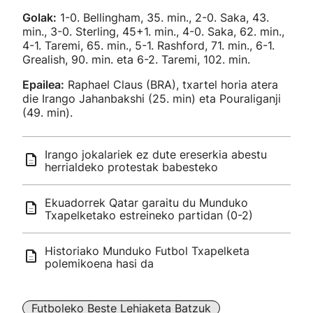
Golak:
1-0. Bellingham, 35. min., 2-0. Saka, 43.
min., 3-0. Sterling, 45+1. min., 4-0. Saka, 62. min.,
4-1. Taremi, 65. min., 5-1. Rashford, 71. min., 6-1.
Grealish, 90. min. eta 6-2. Taremi, 102. min.
Epailea:
Raphael Claus (BRA), txartel horia atera
die Irango Jahanbakshi (25. min) eta Pouraliganji
(49. min).
Irango jokalariek ez dute ereserkia abestu
herrialdeko protestak babesteko
Ekuadorrek Qatar garaitu du Munduko
Txapelketako estreineko partidan (0-2)
Historiako Munduko Futbol Txapelketa
polemikoena hasi da
Futboleko Beste Lehiaketa Batzuk