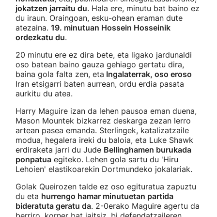
jokatzen jarraitu du
. Hala ere, minutu bat baino ez
du iraun. Oraingoan, esku-ohean eraman dute
atezaina.
19. minutuan Hossein Hosseinik
ordezkatu du
.
20 minutu ere ez dira bete, eta ligako jardunaldi
oso batean baino gauza gehiago gertatu dira,
baina gola falta zen, eta
Ingalaterrak, oso eroso
Iran etsigarri baten aurrean, ordu erdia pasata
aurkitu du atea.
Harry Maguire izan da lehen pausoa eman duena,
Mason Mountek bizkarrez deskarga zezan lerro
artean pasea emanda. Sterlingek, katalizatzaile
modua, hegalera ireki du baloia, eta Luke Shawk
erdiraketa jarri du Jude
Bellinghamen burukada
ponpatua
egiteko. Lehen gola sartu du 'Hiru
Lehoien' elastikoarekin Dortmundeko jokalariak.
Golak Queirozen talde ez oso egituratua zapuztu
du eta
hurrengo hamar minutuetan partida
bideratuta geratu da
. 2-0erako Maguire agertu da
berriro, korner bat jaitsiz, bi defendatzaileren