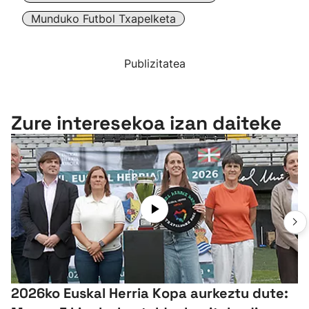
Munduko Futbol Txapelketa
Publizitatea
Zure interesekoa izan daiteke
2026ko Euskal Herria Kopa aurkeztu dute: