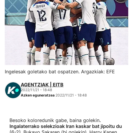
Herri-kirolak
Eskubaloia
Kirolak 360
Atletismoa
Ingelesak goletako bat ospatzen. Argazkiak: EFE
Mendi-lasterketak
AGENTZIAK | EITB
Kirol gehiago
2022/11/21 - 18:48
Azken eguneratzea
2022/11/21 - 18:48
"Helmuga"
Besoko koloredunik gabe, baina golekin
.
Ingalaterrako selekzioak Iran kaskar bat jipoitu du
(6-2), Bukayo Sakaren (bi golekin), Harry Kanen