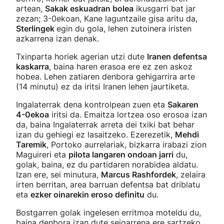
artean,
Sakak eskuadran bolea
ikusgarri bat jar
zezan; 3-0ekoan, Kane laguntzaile gisa aritu da,
Sterlingek
egin du gola, lehen zutoinera iristen
azkarrena izan denak.
Txinparta horiek agerian utzi dute
Iranen defentsa
kaskarra
, baina haren erasoa ere ez zen askoz
hobea. Lehen zatiaren denbora gehigarrira arte
(14 minutu) ez da iritsi Iranen lehen jaurtiketa.
Ingalaterrak dena kontrolpean zuen eta
Sakaren
4-0ekoa
iritsi da. Emaitza lortzea oso erosoa izan
da, baina Ingalaterrak arreta dei txiki bat behar
izan du gehiegi ez lasaitzeko. Ezerezetik,
Mehdi
Taremik
, Portoko aurrelariak, bizkarra irabazi zion
Maguireri eta
pilota langaren ondoan jarri
du,
golak, baina, ez du partidaren norabidea aldatu.
Izan ere, sei minutura,
Marcus Rashfordek
, zelaira
irten berritan, area barruan defentsa bat driblatu
eta
ezker oinarekin eroso definitu
du.
Bostgarren golak ingelesen erritmoa moteldu du,
baina denbora izan dute seigarrena ere sartzeko,