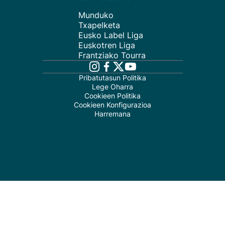
Munduko
Txapelketa
Eusko Label Liga
Euskotren Liga
Frantziako Tourra
Pribatutasun Politika
Lege Oharra
Cookieen Politika
Cookieen Konfigurazioa
Harremana