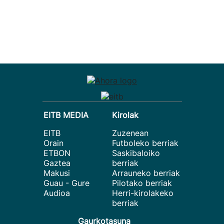
EITB MEDIA
Kirolak
EITB
Zuzenean
Orain
Futboleko berriak
ETBON
Saskibaloiko
Gaztea
berriak
Makusi
Arrauneko berriak
Guau - Gure
Pilotako berriak
Audioa
Herri-kirolakeko
berriak
Gaurkotasuna