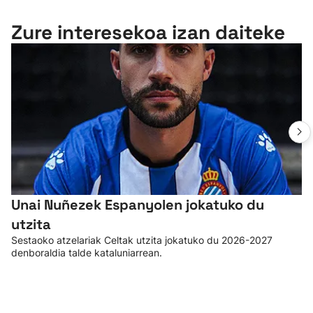
Zure interesekoa izan daiteke
Unai Nuñezek Espanyolen jokatuko du
utzita
Sestaoko atzelariak Celtak utzita jokatuko du 2026-2027
denboraldia talde kataluniarrean.