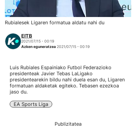
Herri-kirolak
Rubialesek Ligaren formatua aldatu nahi du
Eskubaloia
EITB
2021/07/15 - 00:19
Kirolak 360
Azken eguneratzea
2021/07/15 - 00:19
Atletismoa
Luis Rubiales Espainiako Futbol Federazioko
presidenteak Javier Tebas LaLigako
Mendi-lasterketak
presidentearekin bildu nahi duela esan du, Ligaren
formatuan aldaketak egiteko. Tebasen ezezkoa
jaso du.
Kirol gehiago
EA Sports Liga
"Helmuga"
Publizitatea