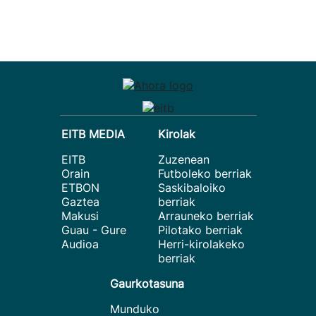
EITB MEDIA
Kirolak
EITB
Zuzenean
Orain
Futboleko berriak
ETBON
Saskibaloiko
Gaztea
berriak
Makusi
Arrauneko berriak
Guau - Gure
Pilotako berriak
Audioa
Herri-kirolakeko
berriak
Gaurkotasuna
Munduko