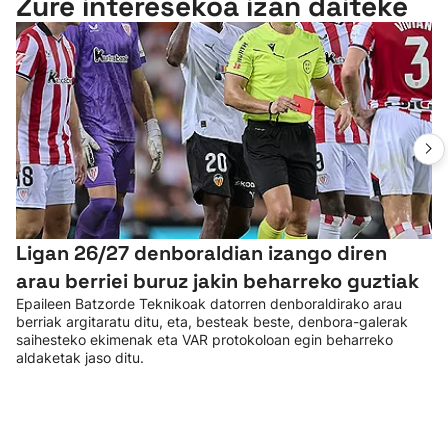
Zure interesekoa izan daiteke
Ligan 26/27 denboraldian izango diren
arau berriei buruz jakin beharreko guztiak
Epaileen Batzorde Teknikoak datorren denboraldirako arau
berriak argitaratu ditu, eta, besteak beste, denbora-galerak
saihesteko ekimenak eta VAR protokoloan egin beharreko
aldaketak jaso ditu.