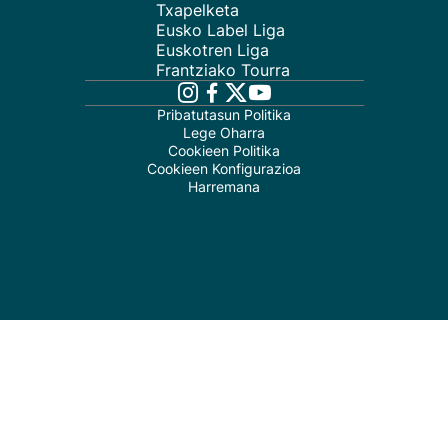
Txapelketa
Eusko Label Liga
Euskotren Liga
Frantziako Tourra
Pribatutasun Politika
Lege Oharra
Cookieen Politika
Cookieen Konfigurazioa
Harremana