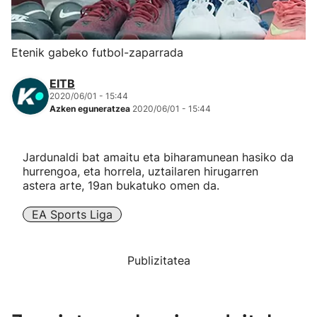
Herri-kirolak
Etenik gabeko futbol-zaparrada
Eskubaloia
EITB
2020/06/01 - 15:44
Kirolak 360
Azken eguneratzea
2020/06/01 - 15:44
Atletismoa
Jardunaldi bat amaitu eta biharamunean hasiko da
hurrengoa, eta horrela, uztailaren hirugarren
Mendi-lasterketak
astera arte, 19an bukatuko omen da.
EA Sports Liga
Kirol gehiago
"Helmuga"
Publizitatea