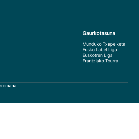
Gaurkotasuna
Munduko Txapelketa
Eusko Label Liga
Euskotren Liga
Frantziako Tourra
rremana