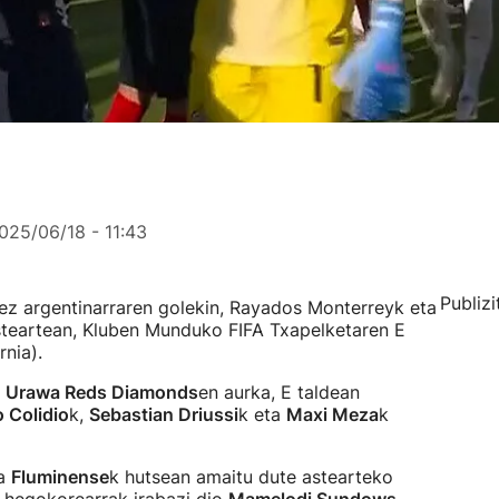
025/06/18 - 11:43
Publizi
ez argentinarraren golekin, Rayados Monterreyk eta
steartean, Kluben Munduko FIFA Txapelketaren E
rnia).
a
Urawa Reds Diamonds
en aurka, E taldean
 Colidio
k,
Sebastian Driussi
k eta
Maxi Meza
k
ta
Fluminense
k hutsean amaitu dute astearteko