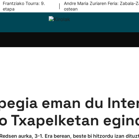
Frantziako Tourra: 9.
Andre Maria Zuriaren Feria: Zabala-Z
|
etapa
ostean
i-
Eskubaloia
Kirolak
Atletismoa
Mendi-
Kirol
lak
360
lasterketak
gehiag
Taldeak
olaritza
Lehiaketak
Zuzenean
i-
Kirol-
tzea
bideoak
l Herri
tira
pegia eman du Inter
 Txapelketan egin
 Redsen aurka, 3-1. Era berean, beste bi hitzordu izan ditu