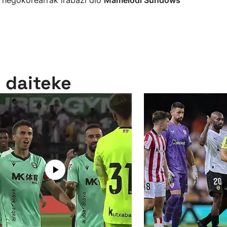
 hegokorearrak irabazi dio
Mamelodi Sundows
n daiteke