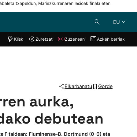
abaleta txapeldun, Mariezkurrenaren lesioak finala eten
EU
"Helmuga"
Klisk
Zuretzat
Zuzenean
Azken berriak
Klisk
Zuzenean
o
Zuretzat
Azken berria
Elkarbanatu
Gorde
ren aurka,
dako debutean
zte F taldean: Fluminense-B. Dortmund (0-0) eta