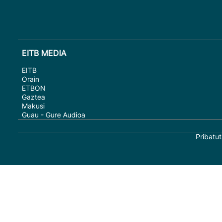
EITB MEDIA
EITB
Orain
ETBON
Gaztea
Makusi
Guau - Gure Audioa
Pribatut