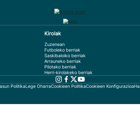
Kirolak
Zuzenean
Futboleko berriak
Saskibaloiko berriak
Arrauneko berriak
Pilotako berriak
Herri-kirolakeko berriak
asun Politika
Lege Oharra
Cookieen Politika
Cookieen Konfigurazioa
Ha