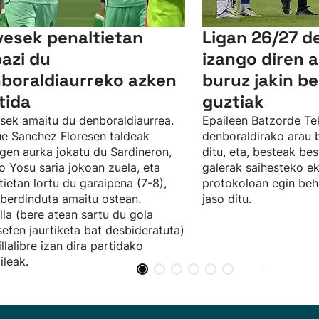
vesek penaltietan
Ligan 26/27 d
bazi du
izango diren a
boraldiaurreko azken
buruz jakin b
tida
guztiak
sek amaitu du denboraldiaurrea.
Epaileen Batzorde Te
e Sanchez Floresen taldeak
denboraldirako arau b
gen aurka jokatu du Sardineron,
ditu, eta, besteak be
 Yosu saria jokoan zuela, eta
galerak saihesteko e
tietan lortu du garaipena (7-8),
protokoloan egin beh
berdinduta amaitu ostean.
jaso ditu.
lla (bere atean sartu du gola
efen jaurtiketa bat desbideratuta)
illalibre izan dira partidako
ileak.