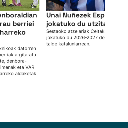
enboraldian
Unai Nuñezek Espanyole
rau berriei
jokatuko du utzita
eharreko
Sestaoko atzelariak Celtak utzita
jokatuko du 2026-2027 denboraldia
talde kataluniarrean.
knikoak datorren
erriak argitaratu
ste, denbora-
kimenak eta VAR
arreko aldaketak