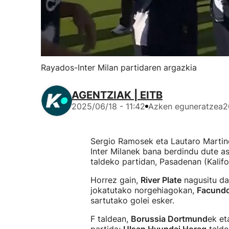
Rayados-Inter Milan partidaren argazkia
AGENTZIAK | EITB
2025/06/18 - 11:42
Azken eguneratzea
2
Sergio Ramosek eta Lautaro Martin
Inter Milanek bana berdindu dute a
taldeko partidan, Pasadenan (Kalifo
Horrez gain,
River Plate
nagusitu d
jokatutako norgehiagokan,
Facundo
sartutako golei esker.
F taldean,
Borussia Dortmund
ek e