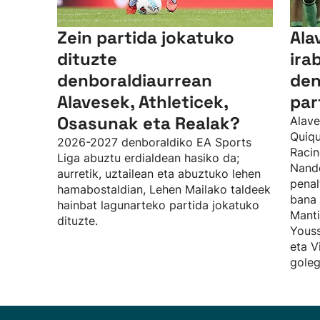
Zein partida jokatuko
Ala
dituzte
ira
denboraldiaurrean
den
Alavesek, Athleticek,
par
Osasunak eta Realak?
Alave
Quiqu
2026-2027 denboraldiko EA Sports
Racin
Liga abuztu erdialdean hasiko da;
Nando
aurretik, uztailean eta abuztuko lehen
penal
hamabostaldian, Lehen Mailako taldeek
bana 
hainbat lagunarteko partida jokatuko
Manti
dituzte.
Youss
eta V
goleg