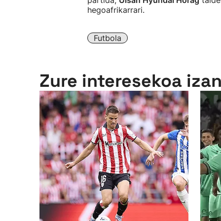
partida;
Ulsan Hyundai Horag
talde
hegoafrikarrari.
Futbola
Zure interesekoa iza