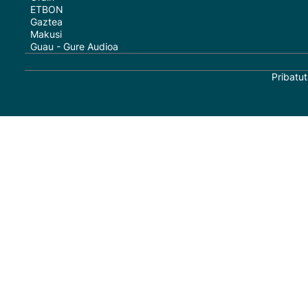
ETBON
Gaztea
Makusi
Guau - Gure Audioa
Pribatut