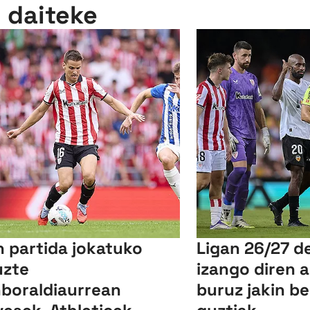
n daiteke
n partida jokatuko
Ligan 26/27 d
uzte
izango diren a
boraldiaurrean
buruz jakin b