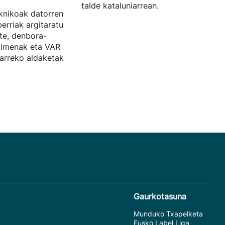
talde kataluniarrean.
knikoak datorren
erriak argitaratu
ste, denbora-
kimenak eta VAR
arreko aldaketak
Gaurkotasuna
Munduko Txapelketa
Eusko Label Liga