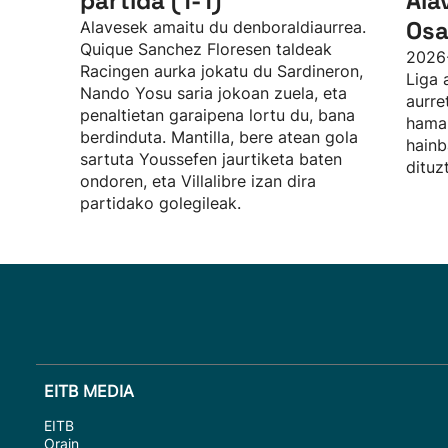
partida (1-1)
Ala
Osa
Alavesek amaitu du denboraldiaurrea.
Quique Sanchez Floresen taldeak
2026
Racingen aurka jokatu du Sardineron,
Liga 
Nando Yosu saria jokoan zuela, eta
aurre
penaltietan garaipena lortu du, bana
hamab
berdinduta. Mantilla, bere atean gola
hainb
sartuta Youssefen jaurtiketa baten
dituz
ondoren, eta Villalibre izan dira
partidako golegileak.
EITB MEDIA
EITB
Orain