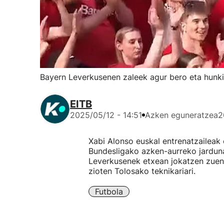
Bayern Leverkusenen zaleek agur bero eta hunkig
EITB
2025/05/12 - 14:51
Azken eguneratzea
2
Xabi Alonso euskal entrenatzaileak
Bundesligako azken-aurreko jardun
Leverkusenek etxean jokatzen zuen 
zioten Tolosako teknikariari.
Futbola