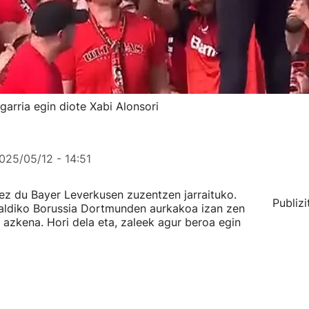
arria egin diote Xabi Alonsori
025/05/12 - 14:51
 ez du Bayer Leverkusen zuzentzen jarraituko.
Publizi
aldiko Borussia Dortmunden aurkakoa izan zen
azkena. Hori dela eta, zaleek agur beroa egin