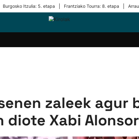
|
|
Burgosko Itzulia: 5. etapa
Frantziako Tourra: 8. etapa
Arra
i-
Eskubaloia
Kirolak
Atletismoa
Mendi-
Kirol
lak
360
lasterketak
gehiag
Taldeak
olaritza
Lehiaketak
Zuzenean
i-
Kirol-
tzea
bideoak
l Herri
tira
senen zaleek agur b
n diote Xabi Alonsor