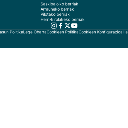
Saskibaloiko berriak
Arrauneko berriak
Pilotako berriak
Herri-kirolakeko berriak
asun Politika
Lege Oharra
Cookieen Politika
Cookieen Konfigurazioa
Ha