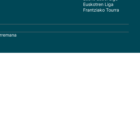
Euskotren Liga
Frantziako Tourra
rremana