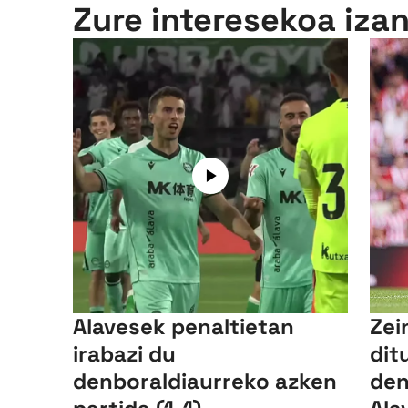
Zure interesekoa iza
Alavesek penaltietan
Zei
irabazi du
dit
denboraldiaurreko azken
den