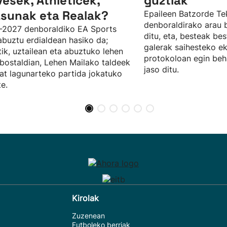
vesek, Athleticek,
guztiak
sunak eta Realak?
Epaileen Batzorde Te
denboraldirako arau b
-2027 denboraldiko EA Sports
ditu, eta, besteak be
abuztu erdialdean hasiko da;
galerak saihesteko e
tik, uztailean eta abuztuko lehen
protokoloan egin beh
ostaldian, Lehen Mailako taldeek
jaso ditu.
at lagunarteko partida jokatuko
te.
Kirolak
Zuzenean
Futboleko berriak