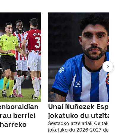
enboraldian
Unai Nuñezek Espanyole
rau berriei
jokatuko du utzita
eharreko
Sestaoko atzelariak Celtak utzita
jokatuko du 2026-2027 denboraldia