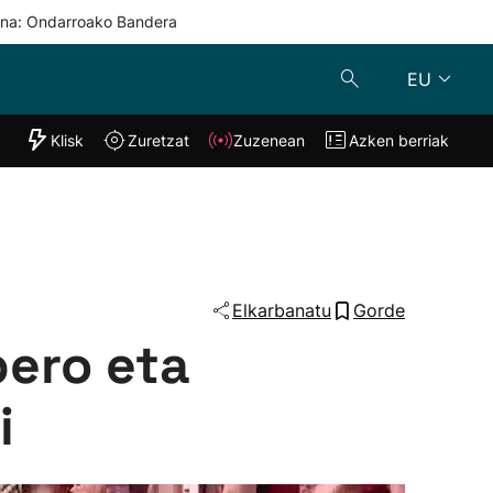
una: Ondarroako Bandera
EU
"Helmuga"
Klisk
Zuretzat
Zuzenean
Azken berriak
Klisk
Zuzenean
o
Zuretzat
Azken berria
Elkarbanatu
Gorde
ero eta
i