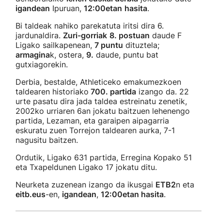
igandean
Ipuruan,
12:00etan
hasita
.
Bi taldeak nahiko parekatuta iritsi dira 6.
jardunaldira.
Zuri-gorriak
8. postuan
daude F
Ligako sailkapenean,
7 puntu
dituztela;
armagina
k, ostera,
9.
daude, puntu bat
gutxiagorekin.
Derbia, bestalde, Athleticeko emakumezkoen
taldearen historiako
700. partida
izango da. 22
urte pasatu dira jada taldea estreinatu zenetik,
2002ko urriaren 6an jokatu baitzuen lehenengo
partida, Lezaman, eta garaipen aipagarria
eskuratu zuen Torrejon taldearen aurka, 7-1
nagusitu baitzen.
Ordutik, Ligako 631 partida, Erregina Kopako 51
eta Txapeldunen Ligako 17 jokatu ditu.
Neurketa zuzenean izango da ikusgai
ETB2
n eta
eitb.eus
-en,
igandean
,
12:00etan hasita
.