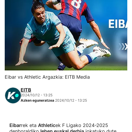
Herri-kirolak
Eskubaloia
Kirolak 360
Atletismoa
Mendi-lasterketak
Eibar vs Athletic Argazkia: EITB Media
Kirol gehiago
EITB
2024/10/12 - 13:25
Azken eguneratzea
2024/10/12 - 13:25
"Helmuga"
Eibar
rek eta
Athletic
ek F Ligako 2024-2025
denboraldiko
lehen euskal derbia
jokatuko dute