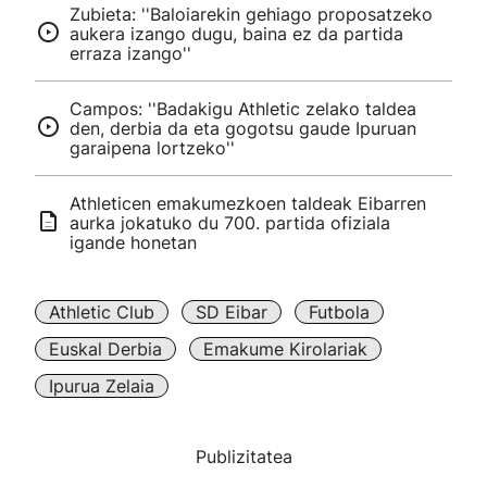
Zubieta: ''Baloiarekin gehiago proposatzeko
aukera izango dugu, baina ez da partida
erraza izango''
Campos: ''Badakigu Athletic zelako taldea
den, derbia da eta gogotsu gaude Ipuruan
garaipena lortzeko''
Athleticen emakumezkoen taldeak Eibarren
aurka jokatuko du 700. partida ofiziala
igande honetan
Athletic Club
SD Eibar
Futbola
Euskal Derbia
Emakume Kirolariak
Ipurua Zelaia
Publizitatea