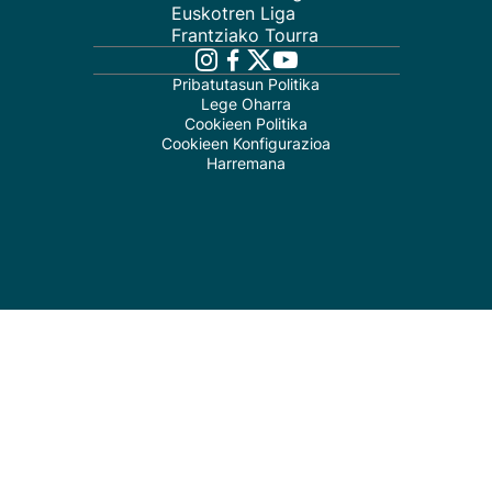
Euskotren Liga
Frantziako Tourra
Pribatutasun Politika
Lege Oharra
Cookieen Politika
Cookieen Konfigurazioa
Harremana