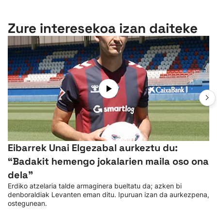
Zure interesekoa izan daiteke
Eibarrek Unai Elgezabal aurkeztu du:
“Badakit hemengo jokalarien maila oso ona
dela”
Erdiko atzelaria talde armaginera bueltatu da; azken bi
denboraldiak Levanten eman ditu. Ipuruan izan da aurkezpena,
ostegunean.