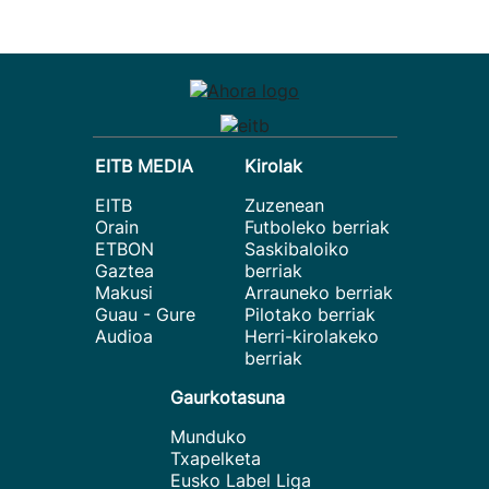
EITB MEDIA
Kirolak
EITB
Zuzenean
Orain
Futboleko berriak
ETBON
Saskibaloiko
Gaztea
berriak
Makusi
Arrauneko berriak
Guau - Gure
Pilotako berriak
Audioa
Herri-kirolakeko
berriak
Gaurkotasuna
Munduko
Txapelketa
Eusko Label Liga