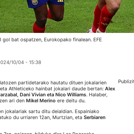
l gol bat ospatzen, Eurokopako finalean. EFE
024/10/04 - 15:38
Publizi
atozen partidetarako hautatu dituen jokalarien
 eta Athleticeko hainbat jokalari daude bertan:
Alex
arzabal, Dani Vivian eta Nico Williams
. Halaber,
zen ari den
Mikel Merino
ere deitu du.
n jokalariak sartu ditu deialdian. Espainiako
tuko du urriaren 12an, Murtzian, eta
Serbiaren