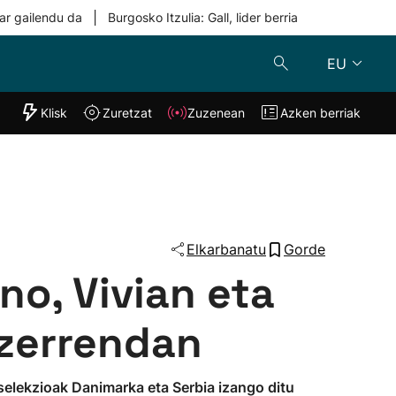
|
ar gailendu da
Burgosko Itzulia: Gall, lider berria
EU
"Helmuga"
Klisk
Zuretzat
Zuzenean
Azken berriak
Klisk
Zuzenean
o
Zuretzat
Azken berria
Elkarbanatu
Gorde
no, Vivian eta
 zerrendan
 selekzioak Danimarka eta Serbia izango ditu