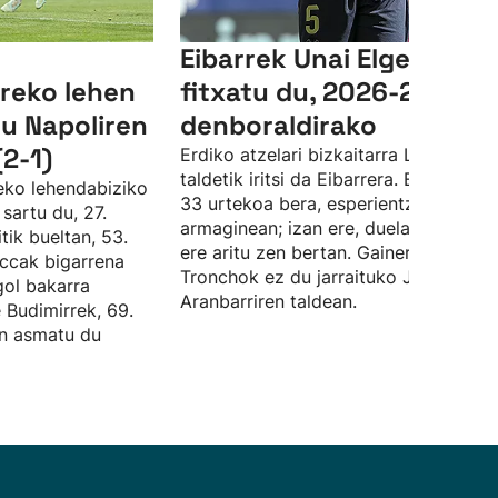
Eibarrek Unai Elgezabal
reko lehen
fitxatu du, 2026-2027
du Napoliren
denboraldirako
(2-1)
Erdiko atzelari bizkaitarra Levante
taldetik iritsi da Eibarrera. Elgezabale
deko lehendabiziko
33 urtekoa bera, esperientzia du tald
sartu du, 27.
armaginean; izan ere, duela hamar ur
tik bueltan, 53.
ere aritu zen bertan. Gainera, Angel
ccak bigarrena
Tronchok ez du jarraituko Jokin
gol bakarra
Aranbarriren taldean.
e Budimirrek, 69.
an asmatu du