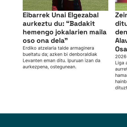
Eibarrek Unai Elgezabal
Zei
aurkeztu du: “Badakit
dit
hemengo jokalarien maila
den
oso ona dela”
Ala
Osa
Erdiko atzelaria talde armaginera
bueltatu da; azken bi denboraldiak
2026
Levanten eman ditu. Ipuruan izan da
Liga 
aurkezpena, ostegunean.
aurre
hamab
hainb
dituz