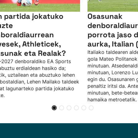
n partida jokatuko
Osasunak
uzte
denboraldiaur
boraldiaurrean
porrota jaso 
vesek, Athleticek,
aurka, Italian 
sunak eta Realak?
Italiako taldearen al
gola Mateo Politanok 
-2027 denboraldiko EA Sports
minutuan. Atsedenaldi
abuztu erdialdean hasiko da;
minutuan, Lorenzo Lu
tik, uztailean eta abuztuko lehen
egin du. Osasunaren 
ostaldian, Lehen Mailako taldeek
penaltiz iritsi da. Ant
at lagunarteko partida jokatuko
minutuan, bete-bete
te.
hamaika metroetatik.