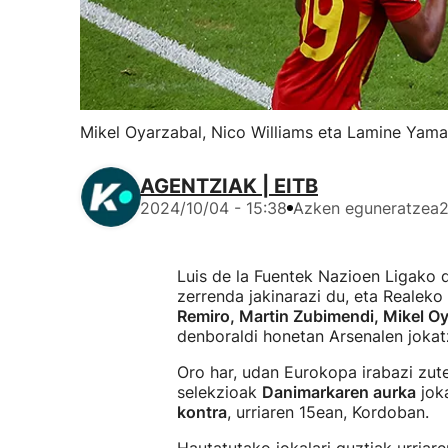
Mikel Oyarzabal, Nico Williams eta Lamine Yama
AGENTZIAK | EITB
2024/10/04 - 15:38
Azken eguneratzea
2
Luis de la Fuentek Nazioen Ligako d
zerrenda jakinarazi du, eta Realeko
Remiro, Martin Zubimendi, Mikel Oy
denboraldi honetan Arsenalen jokat
Oro har, udan Eurokopa irabazi zute
selekzioak
Danimarkaren aurka
joka
kontra
, urriaren 15ean, Kordoban.