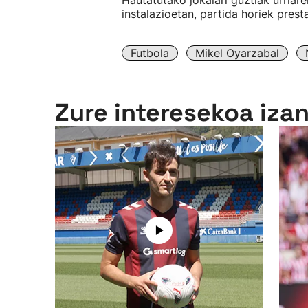
Hautatutako jokalari guztiak urriar
instalazioetan, partida horiek prest
Futbola
Mikel Oyarzabal
Zure interesekoa iza