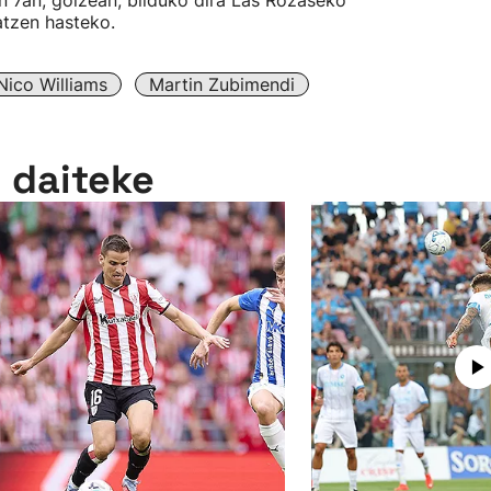
en 7an, goizean, bilduko dira Las Rozaseko
atzen hasteko.
Nico Williams
Martin Zubimendi
n daiteke