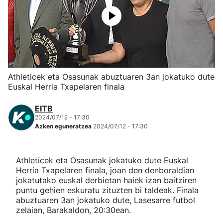
Herri-kirolak
Eskubaloia
Kirolak 360
Athleticek eta Osasunak abuztuaren 3an jokatuko dute
Euskal Herria Txapelaren finala
Atletismoa
EITB
2024/07/12 - 17:30
Mendi-lasterketak
Azken eguneratzea
2024/07/12 - 17:30
Kirol gehiago
Athleticek eta Osasunak jokatuko dute Euskal
Herria Txapelaren finala, joan den denboraldian
"Helmuga"
jokatutako euskal derbietan haiek izan baitziren
puntu gehien eskuratu zituzten bi taldeak. Finala
abuztuaren 3an jokatuko dute, Lasesarre futbol
zelaian, Barakaldon, 20:30ean.