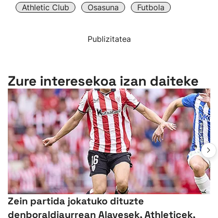
Athletic Club
Osasuna
Futbola
Publizitatea
Zure interesekoa izan daiteke
Zein partida jokatuko dituzte
denboraldiaurrean Alavesek, Athleticek,