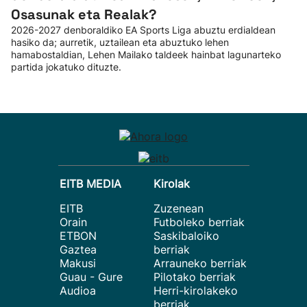
Osasunak eta Realak?
2026-2027 denboraldiko EA Sports Liga abuztu erdialdean
hasiko da; aurretik, uztailean eta abuztuko lehen
hamabostaldian, Lehen Mailako taldeek hainbat lagunarteko
partida jokatuko dituzte.
EITB MEDIA
Kirolak
EITB
Zuzenean
Orain
Futboleko berriak
ETBON
Saskibaloiko
Gaztea
berriak
Makusi
Arrauneko berriak
Guau - Gure
Pilotako berriak
Audioa
Herri-kirolakeko
berriak