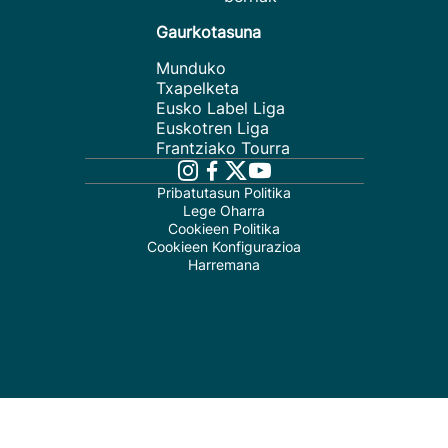
Gaurkotasuna
Munduko
Txapelketa
Eusko Label Liga
Euskotren Liga
Frantziako Tourra
Pribatutasun Politika
Lege Oharra
Cookieen Politika
Cookieen Konfigurazioa
Harremana