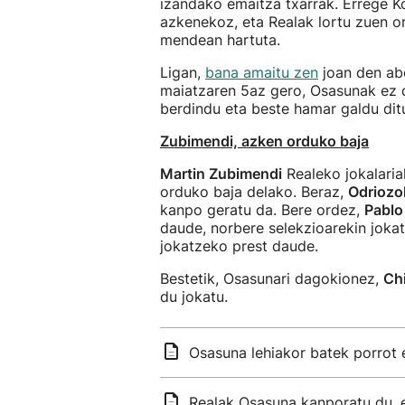
izandako emaitza txarrak. Errege Kop
azkenekoz, eta Realak lortu zuen or
mendean hartuta.
Ligan,
bana amaitu zen
joan den ab
maiatzaren 5az gero, Osasunak ez du
berdindu eta beste hamar galdu dit
Zubimendi, azken orduko baja
Martin Zubimendi
Realeko jokalaria
orduko baja delako. Beraz,
Odriozo
kanpo geratu da. Bere ordez,
Pablo
daude, norbere selekzioarekin jokat
jokatzeko prest daude.
Bestetik, Osasunari dagokionez,
Ch
du jokatu.
Osasuna lehiakor batek porrot
Realak Osasuna kanporatu du, e