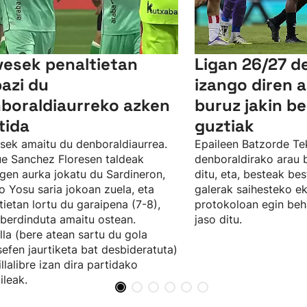
vesek penaltietan
Ligan 26/27 d
bazi du
izango diren a
boraldiaurreko azken
buruz jakin b
tida
guztiak
sek amaitu du denboraldiaurrea.
Epaileen Batzorde Te
e Sanchez Floresen taldeak
denboraldirako arau b
gen aurka jokatu du Sardineron,
ditu, eta, besteak be
 Yosu saria jokoan zuela, eta
galerak saihesteko e
tietan lortu du garaipena (7-8),
protokoloan egin beh
berdinduta amaitu ostean.
jaso ditu.
lla (bere atean sartu du gola
efen jaurtiketa bat desbideratuta)
illalibre izan dira partidako
ileak.