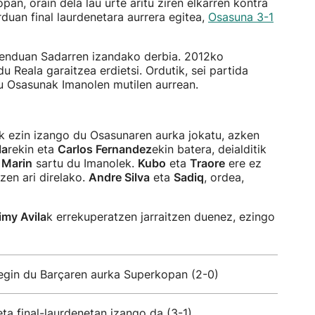
an, orain dela lau urte aritu ziren elkarren kontra
duan final laurdenetara aurrera egitea,
Osasuna 3-1
enduan Sadarren izandako derbia. 2012ko
 Reala garaitzea erdietsi. Ordutik, sei partida
u Osasunak Imanolen mutilen aurrean.
k ezin izango du Osasunaren aurka jokatu, azken
la
rekin eta
Carlos Fernandez
ekin batera, deialditik
 Marin
sartu du Imanolek.
Kubo
eta
Traore
ere ez
zen ari direlako.
Andre Silva
eta
Sadiq
, ordea,
imy Avila
k errekuperatzen jarraitzen duenez, ezingo
 egin du Barçaren aurka Superkopan (2-0)
ta final-laurdenetan izango da (3-1)