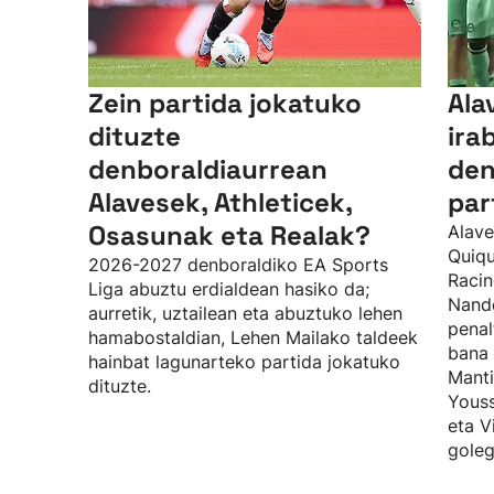
Zein partida jokatuko
Ala
dituzte
ira
denboraldiaurrean
den
Alavesek, Athleticek,
par
Osasunak eta Realak?
Alave
Quiqu
2026-2027 denboraldiko EA Sports
Racin
Liga abuztu erdialdean hasiko da;
Nando
aurretik, uztailean eta abuztuko lehen
penal
hamabostaldian, Lehen Mailako taldeek
bana 
hainbat lagunarteko partida jokatuko
Manti
dituzte.
Youss
eta V
goleg