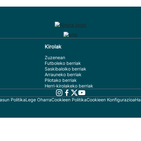
Kirolak
Zuzenean
Futboleko berriak
Saskibaloiko berriak
Arrauneko berriak
Pilotako berriak
Herri-kirolakeko berriak
asun Politika
Lege Oharra
Cookieen Politika
Cookieen Konfigurazioa
Ha