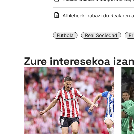
Athleticek irabazi du Realaren
Futbola
Real Sociedad
Er
Zure interesekoa iza