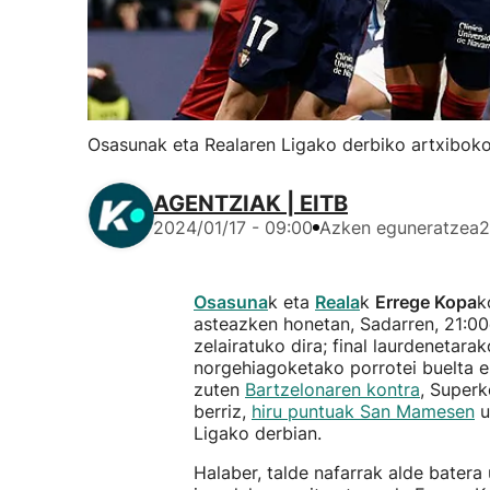
Osasunak eta Realaren Ligako derbiko artxiboko
AGENTZIAK | EITB
2024/01/17 - 09:00
Azken eguneratzea
2
Osasuna
k eta
Reala
k
Errege Kopa
k
asteazken honetan, Sadarren, 21:00e
zelairatuko dira; final laurdenetarak
norgehiagoketako porrotei buelta em
zuten
Bartzelonaren kontra
, Superk
berriz,
hiru puntuak San Mamesen
u
Ligako derbian.
Halaber, talde nafarrak alde batera