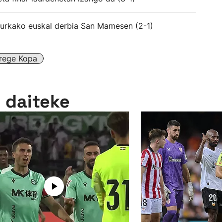
 aurkako euskal derbia San Mamesen (2-1)
rege Kopa
n daiteke