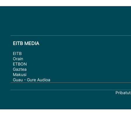
EITB MEDIA
EITB
Orain
ETBON
Gaztea
Makusi
Guau - Gure Audioa
Pribatut