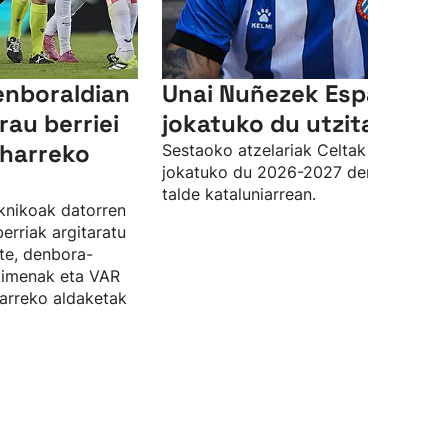
enboraldian
Unai Nuñezek Espanyole
rau berriei
jokatuko du utzita
eharreko
Sestaoko atzelariak Celtak utzita
jokatuko du 2026-2027 denboraldia
talde kataluniarrean.
knikoak datorren
erriak argitaratu
ste, denbora-
kimenak eta VAR
arreko aldaketak