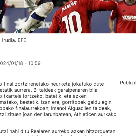
 irudia. EFE
024/01/18 - 10:59
Publizi
o final zortzirenetako neurketa jokatuko dute
tatik aurrera. Bi taldeak garaipenaren bila
o txartela lortzeko, batetik, eta azken
ateko, bestetik. Izan ere, gorritxoek galdu egin
opako finalaurrekoan; Imanol Alguacilen taldeak,
tzi zituen joan den larunbatean, Athleticen aurkako
 utzi nahi ditu Realaren aurreko azken hitzorduetan