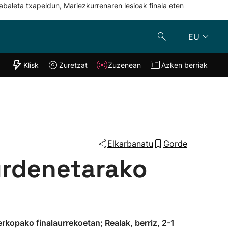
abaleta txapeldun, Mariezkurrenaren lesioak finala eten
EU
"Helmuga"
Klisk
Zuretzat
Zuzenean
Azken berriak
Klisk
Zuzenean
o
Zuretzat
Azken berria
Elkarbanatu
Gorde
aurdenetarako
perkopako finalaurrekoetan; Realak, berriz, 2-1