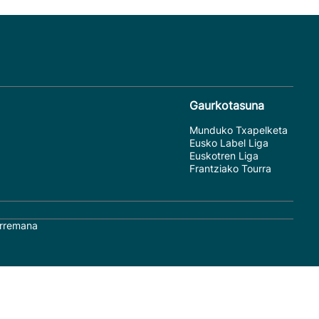
Gaurkotasuna
Munduko Txapelketa
Eusko Label Liga
Euskotren Liga
Frantziako Tourra
rremana