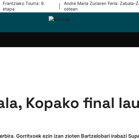
Frantziako Tourra: 9.
Andre Maria Zuriaren Feria: Zabala-Z
|
etapa
ostean
i-
Eskubaloia
Kirolak
Atletismoa
Mendi-
Kirol
lak
360
lasterketak
gehiag
Taldeak
olaritza
Lehiaketak
Zuzenean
i-
Kirol-
tzea
bideoak
l Herri
tira
la, Kopako final l
derbira. Gorritxoek ezin izan zioten Bartzelobari irabazi Su