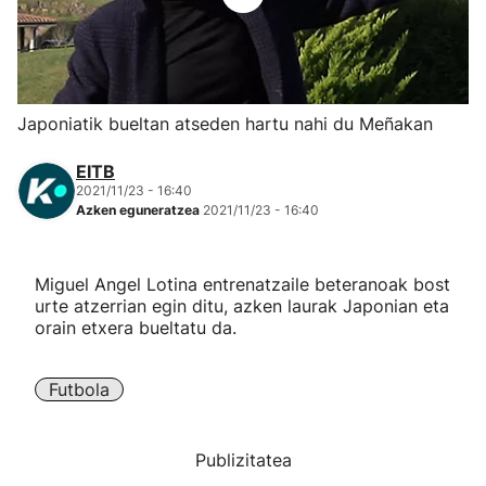
Herri-kirolak
Eskubaloia
Japoniatik bueltan atseden hartu nahi du Meñakan
Kirolak 360
EITB
2021/11/23 - 16:40
Azken eguneratzea
2021/11/23 - 16:40
Atletismoa
Mendi-lasterketak
Miguel Angel Lotina entrenatzaile beteranoak bost
urte atzerrian egin ditu, azken laurak Japonian eta
orain etxera bueltatu da.
Kirol gehiago
"Helmuga"
Futbola
Publizitatea