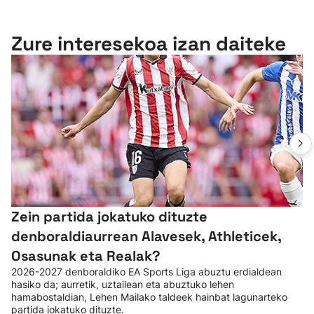
Zure interesekoa izan daiteke
Zein partida jokatuko dituzte
denboraldiaurrean Alavesek, Athleticek,
Osasunak eta Realak?
2026-2027 denboraldiko EA Sports Liga abuztu erdialdean
hasiko da; aurretik, uztailean eta abuztuko lehen
hamabostaldian, Lehen Mailako taldeek hainbat lagunarteko
partida jokatuko dituzte.