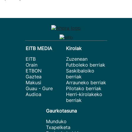
EITB MEDIA
Kirolak
EITB
Zuzenean
Orain
Futboleko berriak
ETBON
Saskibaloiko
Gaztea
berriak
Makusi
Arrauneko berriak
Guau - Gure
Pilotako berriak
Audioa
Herri-kirolakeko
berriak
Gaurkotasuna
Munduko
Txapelketa