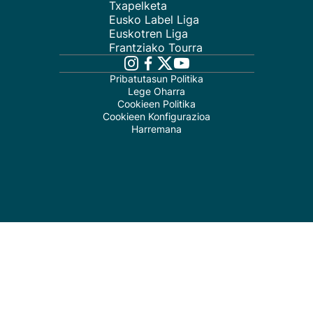
Txapelketa
Eusko Label Liga
Euskotren Liga
Frantziako Tourra
Pribatutasun Politika
Lege Oharra
Cookieen Politika
Cookieen Konfigurazioa
Harremana