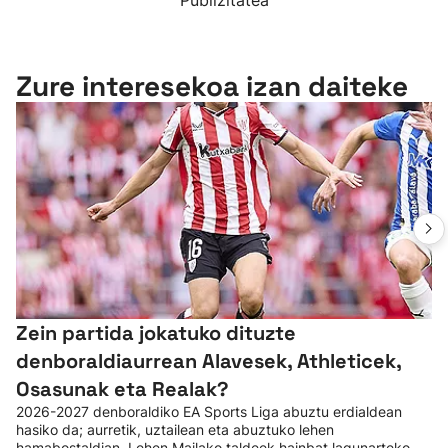
Publizitatea
Zure interesekoa izan daiteke
Zein partida jokatuko dituzte
denboraldiaurrean Alavesek, Athleticek,
Osasunak eta Realak?
2026-2027 denboraldiko EA Sports Liga abuztu erdialdean
hasiko da; aurretik, uztailean eta abuztuko lehen
hamabostaldian, Lehen Mailako taldeek hainbat lagunarteko