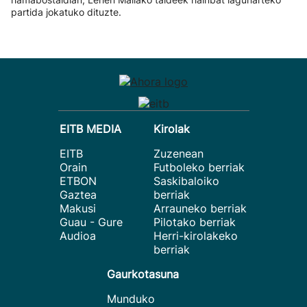
partida jokatuko dituzte.
EITB MEDIA
Kirolak
EITB
Zuzenean
Orain
Futboleko berriak
ETBON
Saskibaloiko
Gaztea
berriak
Makusi
Arrauneko berriak
Guau - Gure
Pilotako berriak
Audioa
Herri-kirolakeko
berriak
Gaurkotasuna
Munduko