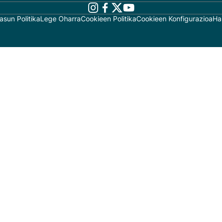
asun Politika
Lege Oharra
Cookieen Politika
Cookieen Konfigurazioa
Ha