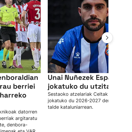
enboraldian
Unai Nuñezek Espanyole
rau berriei
jokatuko du utzita
eharreko
Sestaoko atzelariak Celtak utzita
jokatuko du 2026-2027 denboraldia
talde kataluniarrean.
knikoak datorren
erriak argitaratu
ste, denbora-
kimenak eta VAR