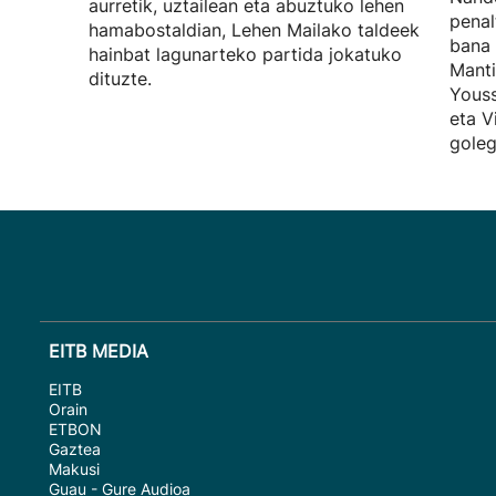
aurretik, uztailean eta abuztuko lehen
penal
hamabostaldian, Lehen Mailako taldeek
bana 
hainbat lagunarteko partida jokatuko
Manti
dituzte.
Youss
eta V
goleg
EITB MEDIA
EITB
Orain
ETBON
Gaztea
Makusi
Guau - Gure Audioa