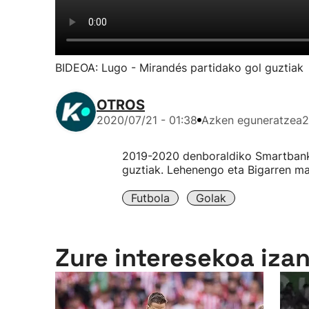
BIDEOA: Lugo - Mirandés partidako gol guztiak
OTROS
2020/07/21 - 01:38
Azken eguneratzea
2
2019-2020 denboraldiko Smartbanke
guztiak. Lehenengo eta Bigarren ma
Futbola
Golak
Zure interesekoa iza