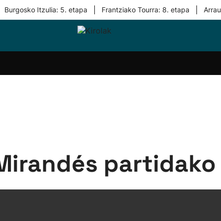
|
|
Burgosko Itzulia: 5. etapa
Frantziako Tourra: 8. etapa
Arra
i-
Eskubaloia
Kirolak
Atletismoa
Mendi-
Kirol
lak
360
lasterketak
gehiag
Taldeak
olaritza
Lehiaketak
Zuzenean
i-
Kirol-
tzea
bideoak
l Herri
tira
Mirandés partidako 