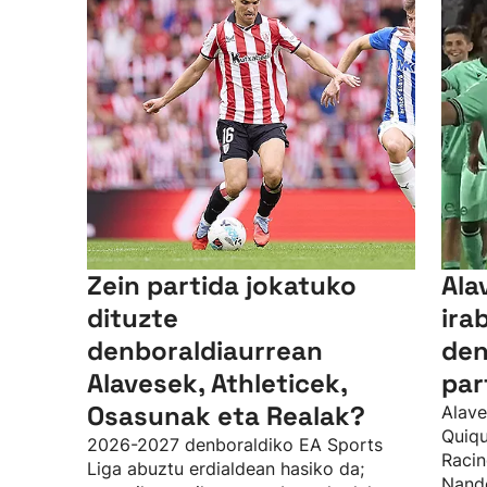
Zein partida jokatuko
Ala
dituzte
ira
denboraldiaurrean
den
Alavesek, Athleticek,
par
Osasunak eta Realak?
Alave
Quiqu
2026-2027 denboraldiko EA Sports
Racin
Liga abuztu erdialdean hasiko da;
Nando