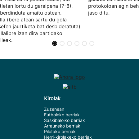
tietan lortu du garaipena (7-8),
protokoloan egin beh
berdinduta amaitu ostean.
jaso ditu.
lla (bere atean sartu du gola
efen jaurtiketa bat desbideratuta)
illalibre izan dira partidako
ileak.
Kirolak
Zuzenean
Futboleko berriak
Saskibaloiko berriak
Arrauneko berriak
Pilotako berriak
Herri-kirolakeko berriak