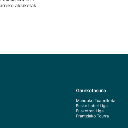
arreko aldaketak
Gaurkotasuna
Munduko Txapelketa
Eusko Label Liga
Euskotren Liga
Frantziako Tourra