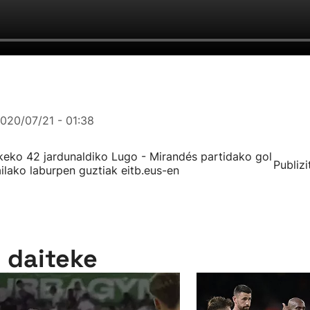
020/07/21 - 01:38
ko 42 jardunaldiko Lugo - Mirandés partidako gol
Publizi
ilako laburpen guztiak eitb.eus-en
n daiteke