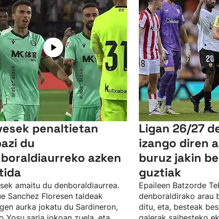
vesek penaltietan
Ligan 26/27 d
bazi du
izango diren a
boraldiaurreko azken
buruz jakin b
tida
guztiak
sek amaitu du denboraldiaurrea.
Epaileen Batzorde Te
e Sanchez Floresen taldeak
denboraldirako arau b
gen aurka jokatu du Sardineron,
ditu, eta, besteak be
 Yosu saria jokoan zuela, eta
galerak saihesteko e