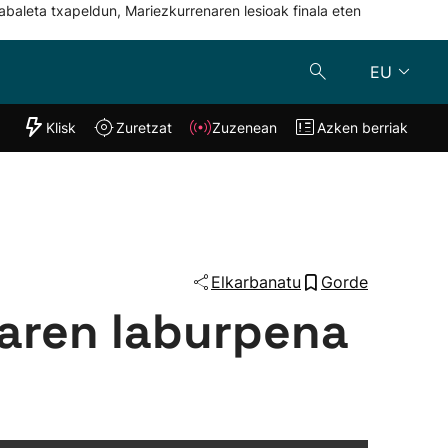
abaleta txapeldun, Mariezkurrenaren lesioak finala eten
EU
"Helmuga"
Klisk
Zuretzat
Zuzenean
Azken berriak
Klisk
Zuzenean
o
Zuretzat
Azken berria
Elkarbanatu
Gorde
daren laburpena