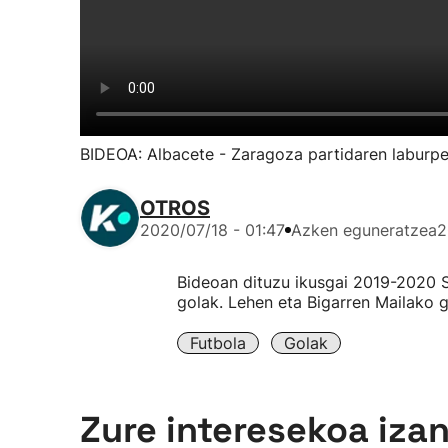
BIDEOA: Albacete - Zaragoza partidaren laburpe
OTROS
2020/07/18 - 01:47
Azken eguneratzea
2
Bideoan dituzu ikusgai 2019-2020 
golak. Lehen eta Bigarren Mailako g
Futbola
Golak
Zure interesekoa iza