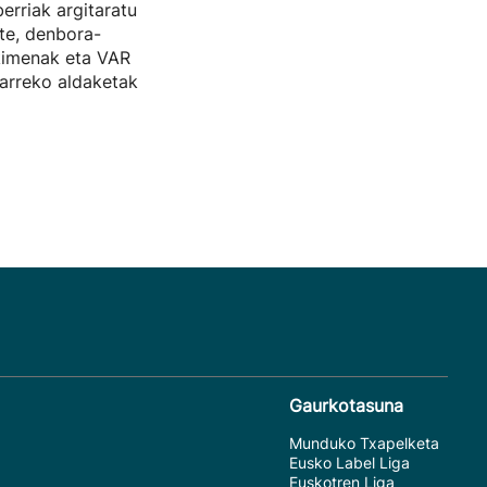
erriak argitaratu
ste, denbora-
kimenak eta VAR
arreko aldaketak
Gaurkotasuna
Munduko Txapelketa
Eusko Label Liga
Euskotren Liga