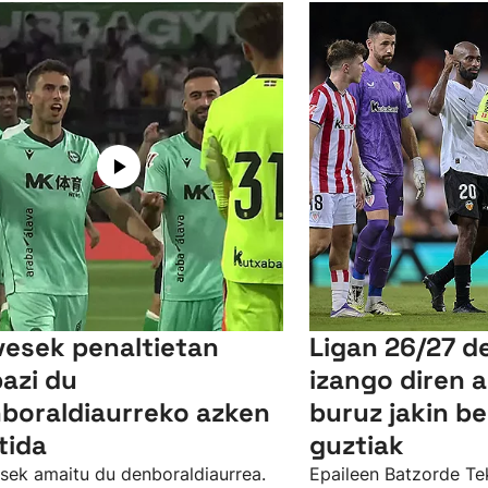
vesek penaltietan
Ligan 26/27 d
bazi du
izango diren a
boraldiaurreko azken
buruz jakin b
tida
guztiak
sek amaitu du denboraldiaurrea.
Epaileen Batzorde Te