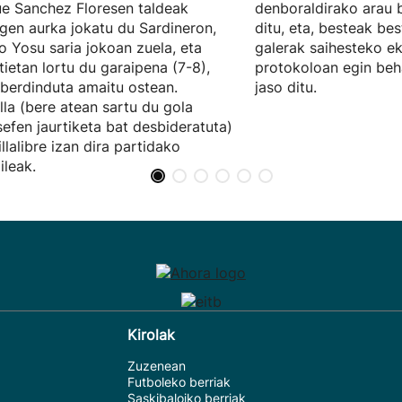
e Sanchez Floresen taldeak
denboraldirako arau b
gen aurka jokatu du Sardineron,
ditu, eta, besteak be
 Yosu saria jokoan zuela, eta
galerak saihesteko e
tietan lortu du garaipena (7-8),
protokoloan egin beh
berdinduta amaitu ostean.
jaso ditu.
lla (bere atean sartu du gola
efen jaurtiketa bat desbideratuta)
illalibre izan dira partidako
ileak.
Kirolak
Zuzenean
Futboleko berriak
Saskibaloiko berriak