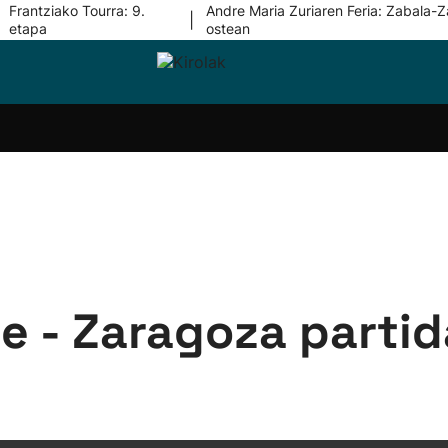
Frantziako Tourra: 9.
Andre Maria Zuriaren Feria: Zabala-Z
|
etapa
ostean
i-
Eskubaloia
Kirolak
Atletismoa
Mendi-
Kirol
lak
360
lasterketak
gehiag
Taldeak
olaritza
Lehiaketak
Zuzenean
i-
Kirol-
tzea
bideoak
l Herri
tira
e - Zaragoza parti