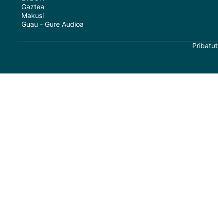
Gaztea
Makusi
Guau - Gure Audioa
Pribatut