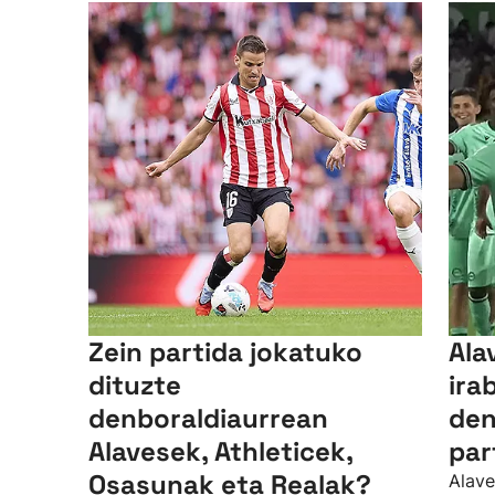
Zein partida jokatuko
Ala
dituzte
ira
denboraldiaurrean
den
Alavesek, Athleticek,
par
Osasunak eta Realak?
Alave