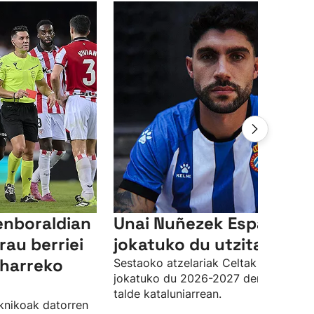
enboraldian
Unai Nuñezek Espanyole
rau berriei
jokatuko du utzita
eharreko
Sestaoko atzelariak Celtak utzita
jokatuko du 2026-2027 denboraldia
talde kataluniarrean.
knikoak datorren