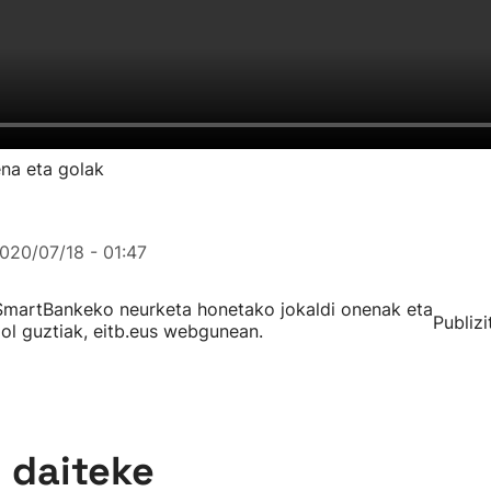
na eta golak
020/07/18 - 01:47
SmartBankeko neurketa honetako jokaldi onenak eta
Publizi
ol guztiak, eitb.eus webgunean.
n daiteke