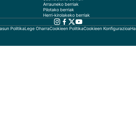
Arrauneko berriak
Pilotako berriak
Herri-kirolakeko berriak
asun Politika
Lege Oharra
Cookieen Politika
Cookieen Konfigurazioa
Ha