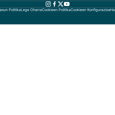
asun Politika
Lege Oharra
Cookieen Politika
Cookieen Konfigurazioa
Ha