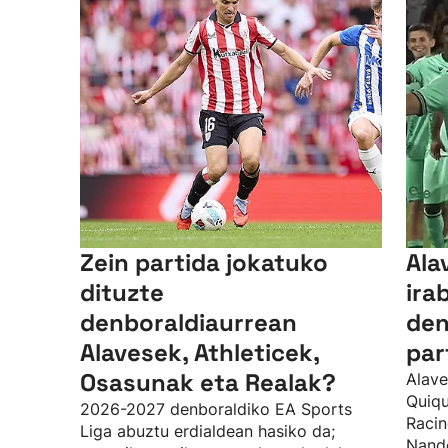
Zein partida jokatuko
Ala
dituzte
ira
denboraldiaurrean
den
Alavesek, Athleticek,
par
Osasunak eta Realak?
Alave
Quiqu
2026-2027 denboraldiko EA Sports
Racin
Liga abuztu erdialdean hasiko da;
Nando