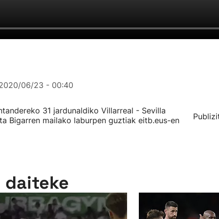
2020/06/23 - 00:40
ndereko 31 jardunaldiko Villarreal - Sevilla
Publizi
ta Bigarren mailako laburpen guztiak eitb.eus-en
n daiteke