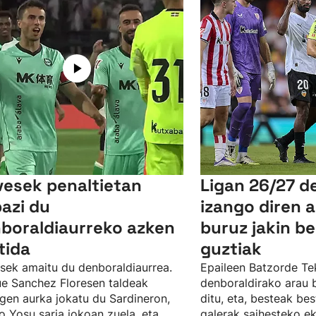
vesek penaltietan
Ligan 26/27 d
bazi du
izango diren a
boraldiaurreko azken
buruz jakin b
tida
guztiak
sek amaitu du denboraldiaurrea.
Epaileen Batzorde Te
e Sanchez Floresen taldeak
denboraldirako arau b
gen aurka jokatu du Sardineron,
ditu, eta, besteak be
 Yosu saria jokoan zuela, eta
galerak saihesteko e