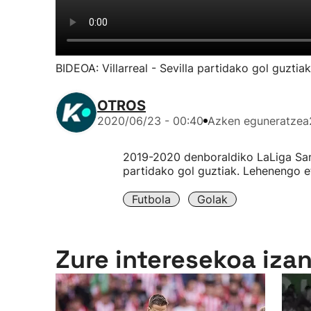
BIDEOA: Villarreal - Sevilla partidako gol guztiak
OTROS
2020/06/23 - 00:40
Azken eguneratzea
2019-2020 denboraldiko LaLiga Santa
partidako gol guztiak. Lehenengo e
Futbola
Golak
Zure interesekoa iza