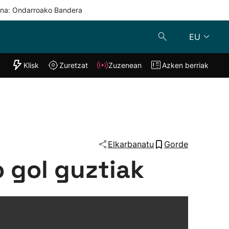
una: Ondarroako Bandera
EU
"Helmuga"
Klisk
Zuretzat
Zuzenean
Azken berriak
Klisk
Zuzenean
o
Zuretzat
Azken berria
Elkarbanatu
Gorde
o gol guztiak