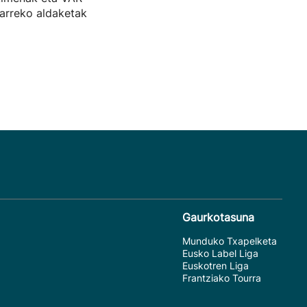
arreko aldaketak
Gaurkotasuna
Munduko Txapelketa
Eusko Label Liga
Euskotren Liga
Frantziako Tourra