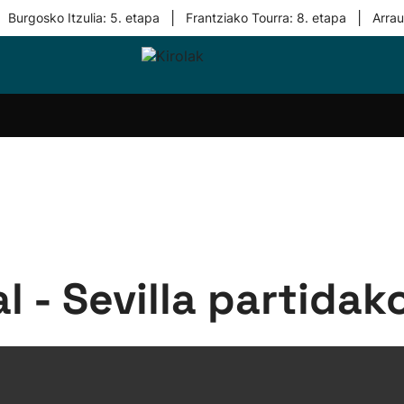
|
|
Burgosko Itzulia: 5. etapa
Frantziako Tourra: 8. etapa
Arra
i-
Eskubaloia
Kirolak
Atletismoa
Mendi-
Kirol
lak
360
lasterketak
gehiag
Taldeak
olaritza
Lehiaketak
Zuzenean
i-
Kirol-
tzea
bideoak
l Herri
tira
al - Sevilla partidak