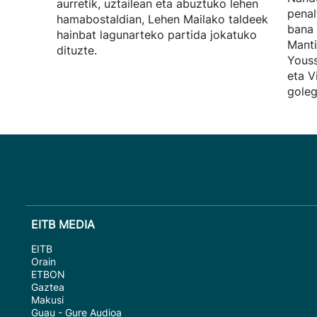
aurretik, uztailean eta abuztuko lehen
penal
hamabostaldian, Lehen Mailako taldeek
bana 
hainbat lagunarteko partida jokatuko
Manti
dituzte.
Youss
eta V
goleg
EITB MEDIA
EITB
Orain
ETBON
Gaztea
Makusi
Guau - Gure Audioa