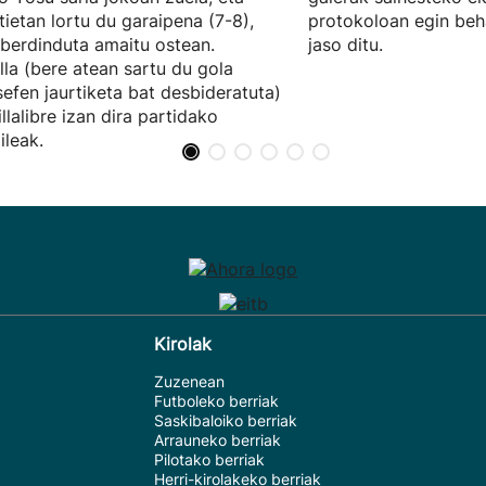
tietan lortu du garaipena (7-8),
protokoloan egin beh
berdinduta amaitu ostean.
jaso ditu.
lla (bere atean sartu du gola
efen jaurtiketa bat desbideratuta)
illalibre izan dira partidako
ileak.
Kirolak
Zuzenean
Futboleko berriak
Saskibaloiko berriak
Arrauneko berriak
Pilotako berriak
Herri-kirolakeko berriak