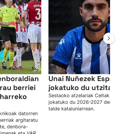
enboraldian
Unai Nuñezek Espanyole
rau berriei
jokatuko du utzita
eharreko
Sestaoko atzelariak Celtak utzita
jokatuko du 2026-2027 denboraldia
talde kataluniarrean.
knikoak datorren
erriak argitaratu
ste, denbora-
kimenak eta VAR