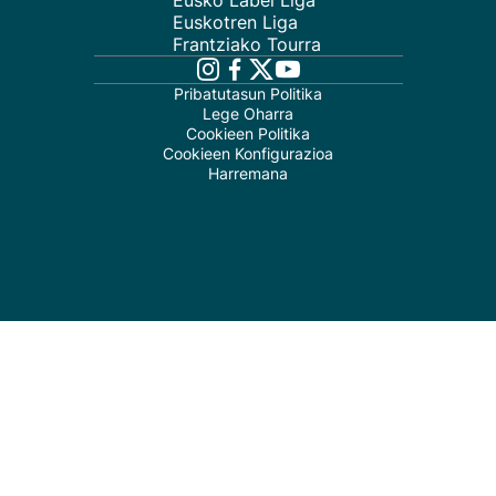
Eusko Label Liga
Euskotren Liga
Frantziako Tourra
Pribatutasun Politika
Lege Oharra
Cookieen Politika
Cookieen Konfigurazioa
Harremana