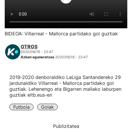
Herri-kirolak
Eskubaloia
BIDEOA: Villarreal - Mallorca partidako gol guztiak
Kirolak 360
OTROS
2020/06/16 - 23:47
Azken eguneratzea
2020/06/16 - 23:47
Atletismoa
Mendi-lasterketak
2019-2020 denboraldiko LaLiga Santandereko 29
jardunaldiko Villarreal - Mallorca partidako gol
guztiak. Lehenengo eta Bigarren mailako laburpen
Kirol gehiago
guztiak eitb.eus-en
"Helmuga"
Futbola
Golak
Publizitatea