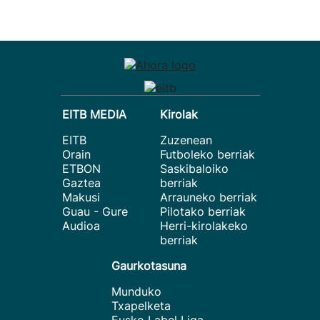
EITB MEDIA
Kirolak
EITB
Zuzenean
Orain
Futboleko berriak
ETBON
Saskibaloiko
Gaztea
berriak
Makusi
Arrauneko berriak
Guau - Gure
Pilotako berriak
Audioa
Herri-kirolakeko
berriak
Gaurkotasuna
Munduko
Txapelketa