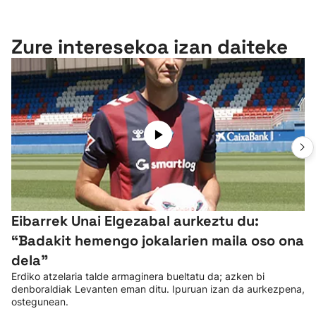
Zure interesekoa izan daiteke
Eibarrek Unai Elgezabal aurkeztu du:
“Badakit hemengo jokalarien maila oso ona
dela”
Erdiko atzelaria talde armaginera bueltatu da; azken bi
denboraldiak Levanten eman ditu. Ipuruan izan da aurkezpena,
ostegunean.