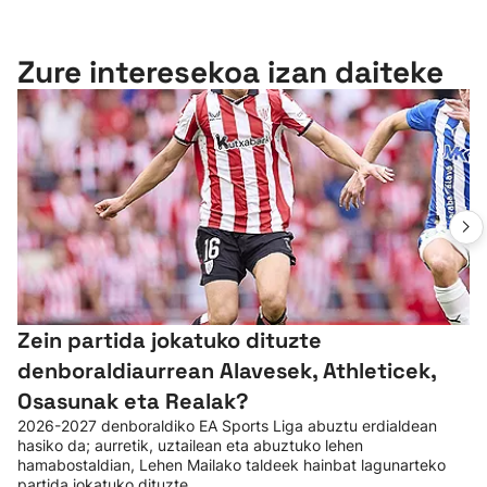
Zure interesekoa izan daiteke
Zein partida jokatuko dituzte
denboraldiaurrean Alavesek, Athleticek,
Osasunak eta Realak?
2026-2027 denboraldiko EA Sports Liga abuztu erdialdean
hasiko da; aurretik, uztailean eta abuztuko lehen
hamabostaldian, Lehen Mailako taldeek hainbat lagunarteko
partida jokatuko dituzte.