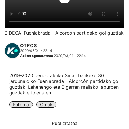
Herri-kirolak
Eskubaloia
BIDEOA: Fuenlabrada - Alcorcón partidako gol guztiak
Kirolak 360
OTROS
2020/03/01 - 22:14
Azken eguneratzea
2020/03/01 - 22:14
Atletismoa
Mendi-lasterketak
2019-2020 denboraldiko Smartbankeko 30
jardunaldiko Fuenlabrada - Alcorcón partidako gol
guztiak. Lehenengo eta Bigarren mailako laburpen
Kirol gehiago
guztiak eitb.eus-en
"Helmuga"
Futbola
Golak
Publizitatea