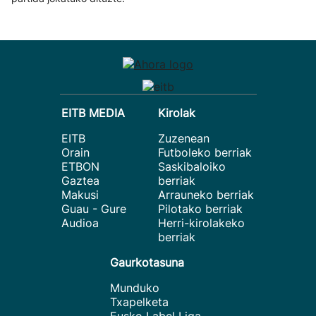
EITB MEDIA
Kirolak
EITB
Zuzenean
Orain
Futboleko berriak
ETBON
Saskibaloiko
Gaztea
berriak
Makusi
Arrauneko berriak
Guau - Gure
Pilotako berriak
Audioa
Herri-kirolakeko
berriak
Gaurkotasuna
Munduko
Txapelketa