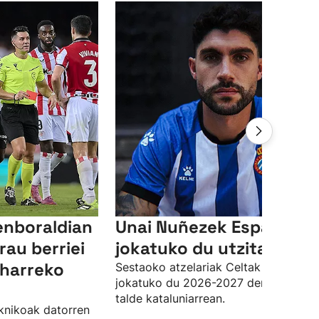
enboraldian
Unai Nuñezek Espanyole
rau berriei
jokatuko du utzita
eharreko
Sestaoko atzelariak Celtak utzita
jokatuko du 2026-2027 denboraldia
talde kataluniarrean.
knikoak datorren