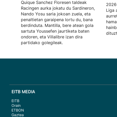
Quique Sanchez Floresen taldeak
2026
Racingen aurka jokatu du Sardineron,
Liga 
Nando Yosu saria jokoan zuela, eta
aurre
penaltietan garaipena lortu du, bana
hamab
berdinduta. Mantilla, bere atean gola
hainb
sartuta Youssefen jaurtiketa baten
dituz
ondoren, eta Villalibre izan dira
partidako golegileak.
EITB MEDIA
EITB
Orain
ETBON
Gaztea