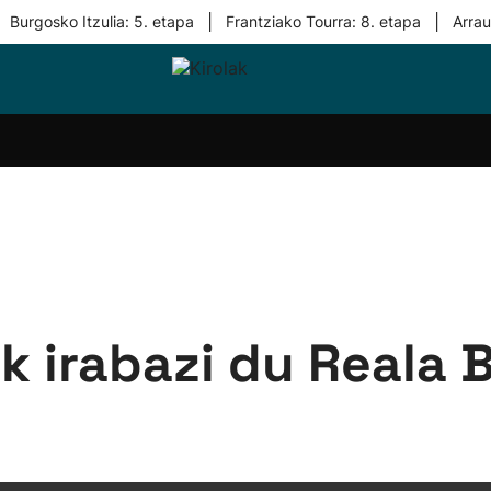
|
|
Burgosko Itzulia: 5. etapa
Frantziako Tourra: 8. etapa
Arra
i-
Eskubaloia
Kirolak
Atletismoa
Mendi-
Kirol
lak
360
lasterketak
gehiag
Taldeak
olaritza
Lehiaketak
Zuzenean
i-
Kirol-
tzea
bideoak
l Herri
tira
ek irabazi du Reala 