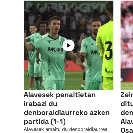
Alavesek penaltietan
Zei
irabazi du
dit
denboraldiaurreko azken
den
partida (1-1)
Ala
Osa
Alavesek amaitu du denboraldiaurrea.