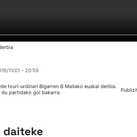
derbia
016/11/01 - 20:59
alde txuri-urdinari Bigarren B Mailako euskal derbia.
Publizi
 du partidako gol bakarra.
n daiteke