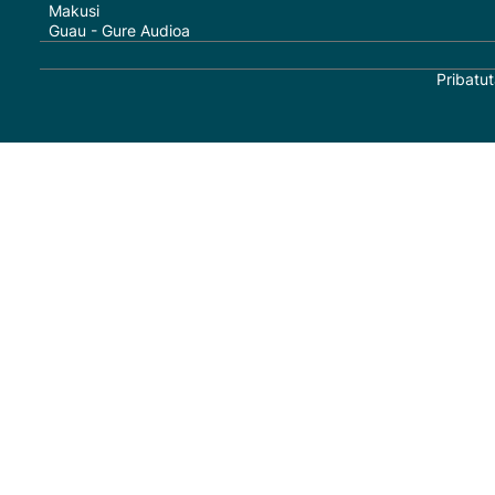
Makusi
Guau - Gure Audioa
Pribatut