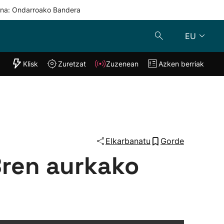
una: Ondarroako Bandera
EU
"Helmuga"
Klisk
Zuretzat
Zuzenean
Azken berriak
Klisk
Zuzenean
o
Zuretzat
Azken berria
Elkarbanatu
Gorde
Bren aurkako