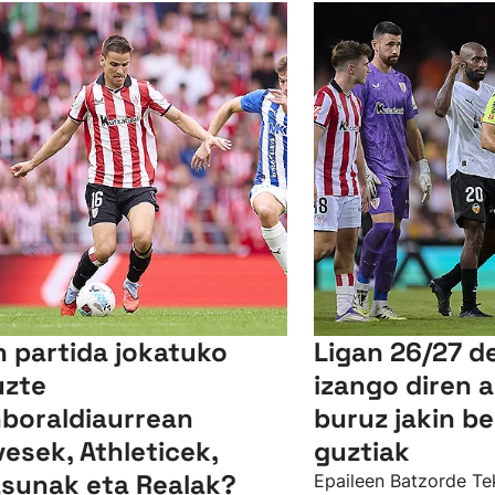
n partida jokatuko
Ligan 26/27 d
uzte
izango diren a
boraldiaurrean
buruz jakin b
vesek, Athleticek,
guztiak
sunak eta Realak?
Epaileen Batzorde Te