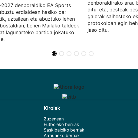
denboraldirako arau b
-2027 denboraldiko EA Sports
ditu, eta, besteak be
abuztu erdialdean hasiko da;
galerak saihesteko e
tik, uztailean eta abuztuko lehen
protokoloan egin beh
ostaldian, Lehen Mailako taldeek
jaso ditu.
at lagunarteko partida jokatuko
te.
Kirolak
Zuzenean
Futboleko berriak
Saskibaloiko berriak
Arrauneko berriak