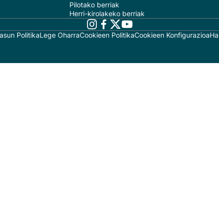
Pilotako berriak
Herri-kirolakeko berriak
asun Politika
Lege Oharra
Cookieen Politika
Cookieen Konfigurazioa
Ha