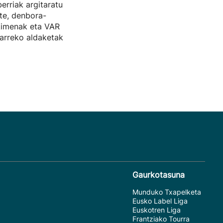
erriak argitaratu
ste, denbora-
kimenak eta VAR
arreko aldaketak
Gaurkotasuna
Munduko Txapelketa
Eusko Label Liga
Euskotren Liga
Frantziako Tourra