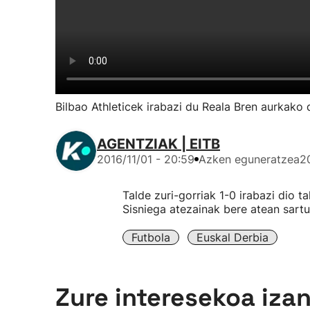
Bilbao Athleticek irabazi du Reala Bren aurkako 
AGENTZIAK | EITB
2016/11/01 - 20:59
Azken eguneratzea
2
Talde zuri-gorriak 1-0 irabazi dio t
Sisniega atezainak bere atean sartu
Futbola
Euskal Derbia
Zure interesekoa iza