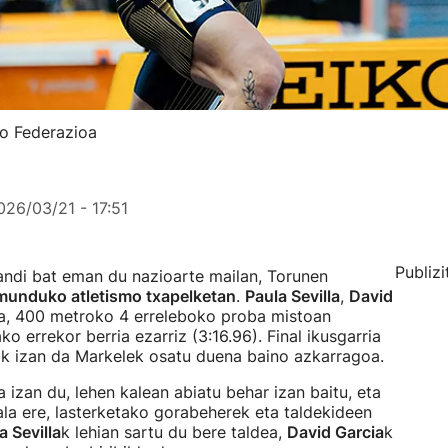
mo Federazioa
026/03/21 - 17:51
Publizi
andi bat eman du nazioarte mailan, Torunen
 munduko atletismo txapelketan
.
Paula Sevilla
,
David
ra, 400 metroko 4 erreleboko proba mistoan
ko errekor berria ezarriz (3:16.96). Final ikusgarria
lik izan da Markelek osatu duena baino azkarragoa.
la izan du, lehen kalean abiatu behar izan baitu, eta
a ere, lasterketako gorabeherek eta taldekideen
a Sevilla
k lehian sartu du bere taldea,
David Garcia
k