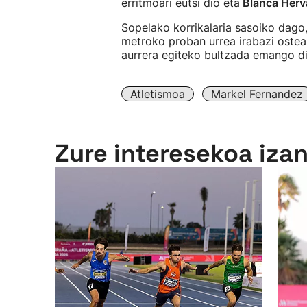
erritmoari eutsi dio eta
Blanca Herv
Sopelako korrikalaria sasoiko dago
metroko proban urrea irabazi oste
aurrera egiteko bultzada emango di
Atletismoa
Markel Fernandez
Zure interesekoa iza