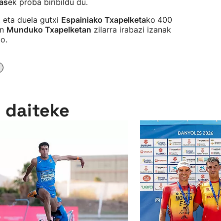
as
ek proba biribildu du.
, eta duela gutxi
Espainiako Txapelketa
ko
400
an
Munduko Txapelketan
zilarra irabazi izanak
o.
n daiteke