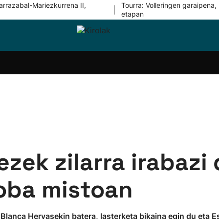
arrazabal-Mariezkurrena II,
Tourra: Volleringen garaipena, 
|
etapan
i-
Eskubaloia
Kirolak
Atletismoa
Mendi-
Kirol
lak
360
lasterketak
gehiag
Taldeak
olaritza
Lehiaketak
Zuzenean
i-
Kirol-
tzea
bideoak
l Herri
tira
zek zilarra irabazi
roba mistoan
a Blanca Hervasekin batera, lasterketa bikaina egin du eta E