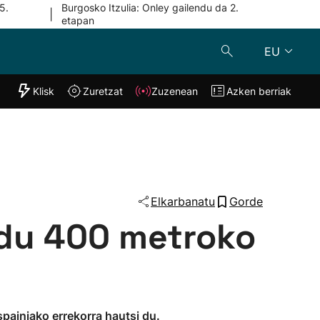
5.
Burgosko Itzulia: Onley gailendu da 2.
|
etapan
EU
"Helmuga"
Klisk
Zuretzat
Zuzenean
Azken berriak
Klisk
Zuzenean
o
Zuretzat
Azken berria
Elkarbanatu
Gorde
 du 400 metroko
spainiako errekorra hautsi du.