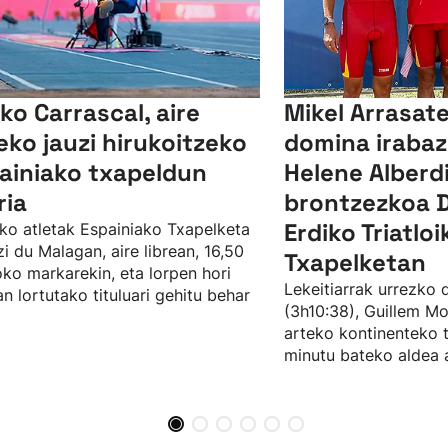
ko Carrascal, aire
Mikel Arrasat
reko jauzi hirukoitzeko
domina irabaz
ainiako txapeldun
Helene Alberd
ria
brontzezkoa D
Erdiko Triatlo
ko atletak Espainiako Txapelketa
zi du Malagan, aire librean, 16,50
Txapelketan
ko markarekin, eta lorpen hori
Lekeitiarrak urrezko 
n lortutako tituluari gehitu behar
(3h10:38), Guillem Mo
arteko kontinenteko 
minutu bateko aldea a