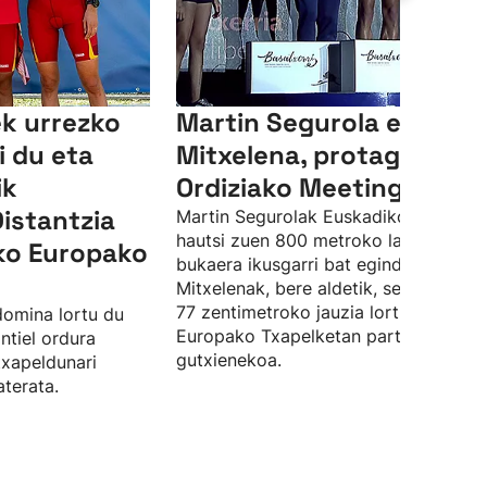
ek urrezko
Martin Segurola eta Irati
i du eta
Mitxelena, protagonista
ik
Ordiziako Meetingean
istantzia
Martin Segurolak Euskadiko errekorr
hautsi zuen 800 metroko lasterketan
iko Europako
bukaera ikusgarri bat eginda. Irati
Mitxelenak, bere aldetik, sei metro et
77 zentimetroko jauzia lortu zuen,
domina lortu du
Europako Txapelketan parte hartzek
ntiel ordura
gutxienekoa.
txapeldunari
terata.