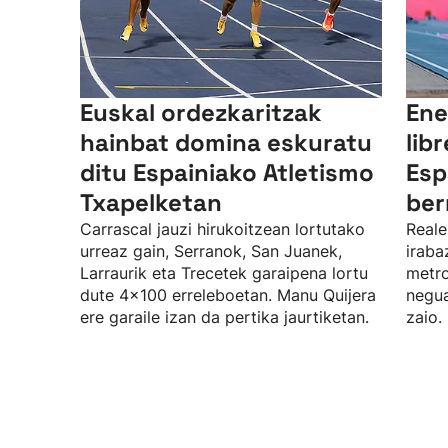
Euskal ordezkaritzak
Ene
hainbat domina eskuratu
lib
ditu Espainiako Atletismo
Esp
Txapelketan
ber
Carrascal jauzi hirukoitzean lortutako
Reale
urreaz gain, Serranok, San Juanek,
iraba
Larraurik eta Trecetek garaipena lortu
metro
dute 4x100 erreleboetan. Manu Quijera
negua
ere garaile izan da pertika jaurtiketan.
zaio.