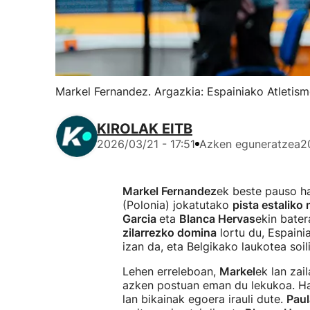
Markel Fernandez. Argazkia: Espainiako Atletis
KIROLAK EITB
2026/03/21 - 17:51
Azken eguneratzea
2
Markel Fernandez
ek beste pauso h
(Polonia) jokatutako
pista estaliko
Garcia
eta
Blanca Hervas
ekin bate
zilarrezko domina
lortu du, Espainia
izan da, eta Belgikako laukotea soi
Lehen erreleboan,
Markel
ek lan zai
azken postuan eman du lekukoa. Hal
lan bikainak egoera irauli dute.
Paul