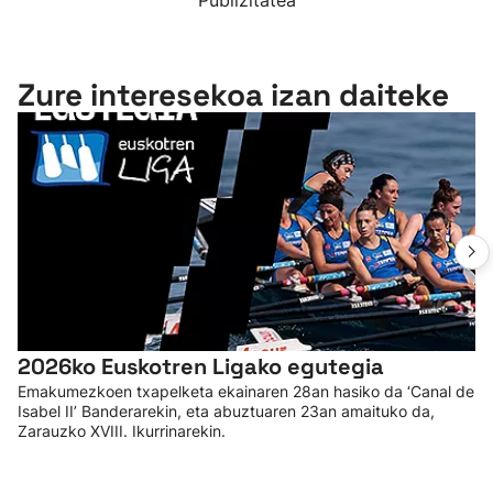
Publizitatea
Zure interesekoa izan daiteke
2026ko Euskotren Ligako egutegia
Emakumezkoen txapelketa ekainaren 28an hasiko da ‘Canal de
Isabel II’ Banderarekin, eta abuztuaren 23an amaituko da,
Zarauzko XVIII. Ikurrinarekin.