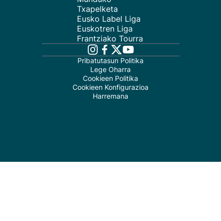
Txapelketa
Eusko Label Liga
Euskotren Liga
Frantziako Tourra
Pribatutasun Politika
Lege Oharra
Cookieen Politika
Cookieen Konfigurazioa
Harremana