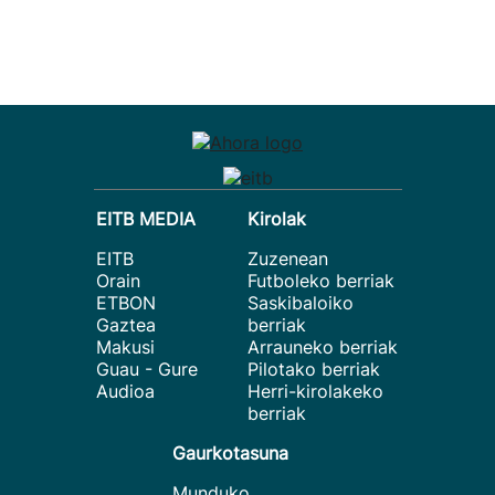
EITB MEDIA
Kirolak
EITB
Zuzenean
Orain
Futboleko berriak
ETBON
Saskibaloiko
Gaztea
berriak
Makusi
Arrauneko berriak
Guau - Gure
Pilotako berriak
Audioa
Herri-kirolakeko
berriak
Gaurkotasuna
Munduko