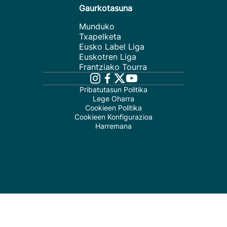
Gaurkotasuna
Munduko
Txapelketa
Eusko Label Liga
Euskotren Liga
Frantziako Tourra
Pribatutasun Politika
Lege Oharra
Cookieen Politika
Cookieen Konfigurazioa
Harremana