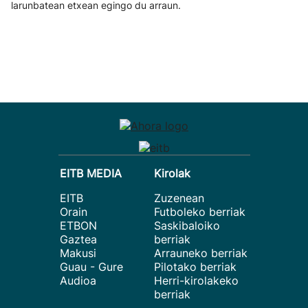
larunbatean etxean egingo du arraun.
EITB MEDIA
Kirolak
EITB
Zuzenean
Orain
Futboleko berriak
ETBON
Saskibaloiko
Gaztea
berriak
Makusi
Arrauneko berriak
Guau - Gure
Pilotako berriak
Audioa
Herri-kirolakeko
berriak