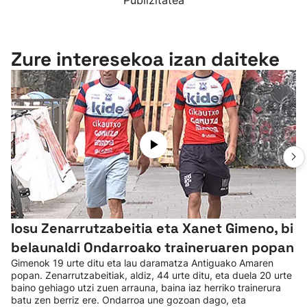
Publizitatea
Zure interesekoa izan daiteke
Iosu Zenarrutzabeitia eta Xanet Gimeno, bi
belaunaldi Ondarroako traineruaren popan
Gimenok 19 urte ditu eta lau daramatza Antiguako Amaren
popan. Zenarrutzabeitiak, aldiz, 44 urte ditu, eta duela 20 urte
baino gehiago utzi zuen arrauna, baina iaz herriko trainerura
batu zen berriz ere. Ondarroa une gozoan dago, eta