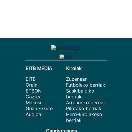
EITB MEDIA
Kirolak
EITB
Zuzenean
Orain
Futboleko berriak
ETBON
Saskibaloiko
Gaztea
berriak
Makusi
Arrauneko berriak
Guau - Gure
Pilotako berriak
Audioa
Herri-kirolakeko
berriak
Gaurkotasuna