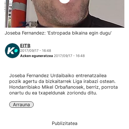
Herri-kirolak
Eskubaloia
Joseba Fernandez: 'Estropada bikaina egin dugu'
Kirolak 360
EITB
2017/09/17 - 16:48
Azken eguneratzea
2017/09/17 - 16:48
Atletismoa
Mendi-lasterketak
Joseba Fernandez Urdaibaiko entrenatzailea
pozik agertu da bizkaitarrek Liga irabazi ostean.
Hondarribiako Mikel Orbañanosek, berriz, porrota
Kirol gehiago
onartu du ea txapeldunak zoriondu ditu.
"Helmuga"
Arrauna
Publizitatea