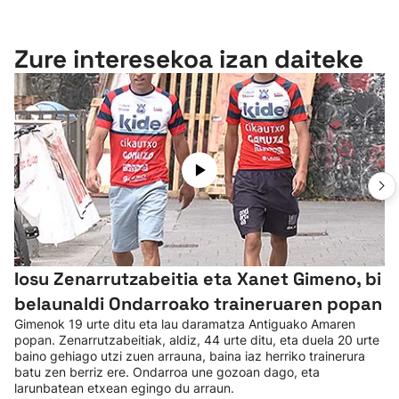
Zure interesekoa izan daiteke
Iosu Zenarrutzabeitia eta Xanet Gimeno, bi
belaunaldi Ondarroako traineruaren popan
Gimenok 19 urte ditu eta lau daramatza Antiguako Amaren
popan. Zenarrutzabeitiak, aldiz, 44 urte ditu, eta duela 20 urte
baino gehiago utzi zuen arrauna, baina iaz herriko trainerura
batu zen berriz ere. Ondarroa une gozoan dago, eta
larunbatean etxean egingo du arraun.