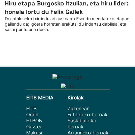
Hiru etapa Burgosko Itzulian, eta hiru lider:
honela lortu du Felix Gallek
Decathloneko txirrindulari austriarra Escudo mendateko etapan
gailendu da; igoera horretan erakutsi du indartsu dabilela, eta
sasoi puntu ona duela.
EITB MEDIA
Kirolak
EITB
Zuzenean
Orain
Futboleko berriak
ETBON
Saskibaloiko
Gaztea
berriak
Makusi
Arrauneko berriak