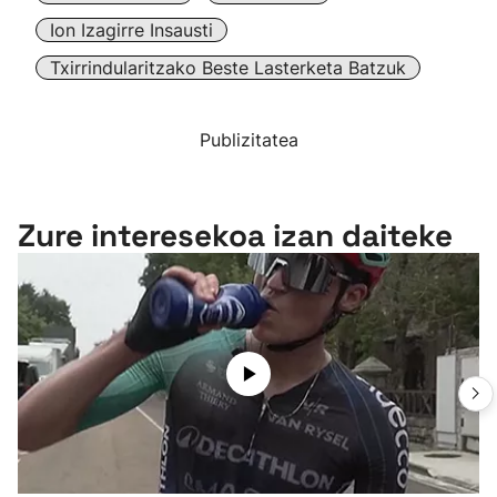
Ion Izagirre Insausti
Txirrindularitzako Beste Lasterketa Batzuk
Publizitatea
Zure interesekoa izan daiteke