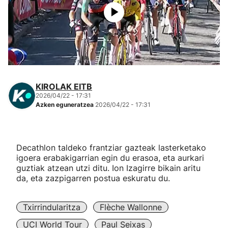
Herri-kirolak
Eskubaloia
Kirolak 360
KIROLAK EITB
2026/04/22 - 17:31
Atletismoa
Azken eguneratzea
2026/04/22 - 17:31
Mendi-lasterketak
Decathlon taldeko frantziar gazteak lasterketako
Kirol gehiago
igoera erabakigarrian egin du erasoa, eta aurkari
guztiak atzean utzi ditu. Ion Izagirre bikain aritu
da, eta zazpigarren postua eskuratu du.
"Helmuga"
Txirrindularitza
Flèche Wallonne
UCI World Tour
Paul Seixas