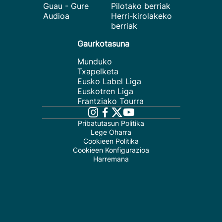
Guau - Gure
Pilotako berriak
Audioa
Herri-kirolakeko
berriak
Gaurkotasuna
Munduko
Txapelketa
Eusko Label Liga
Euskotren Liga
Frantziako Tourra
Pribatutasun Politika
Lege Oharra
Cookieen Politika
Cookieen Konfigurazioa
Harremana