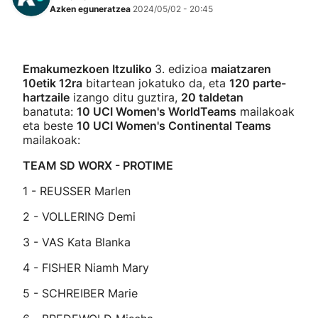
Azken eguneratzea
2024/05/02 - 20:45
Emakumezkoen Itzuliko
3. edizioa
maiatzaren
10etik 12ra
bitartean jokatuko da, eta
120 parte-
hartzaile
izango ditu guztira,
20 taldetan
banatuta:
10 UCI Women's WorldTeams
mailakoak
eta beste
10 UCI Women's Continental Teams
mailakoak:
TEAM SD WORX - PROTIME
1 - REUSSER Marlen
2 - VOLLERING Demi
3 - VAS Kata Blanka
4 - FISHER Niamh Mary
5 - SCHREIBER Marie