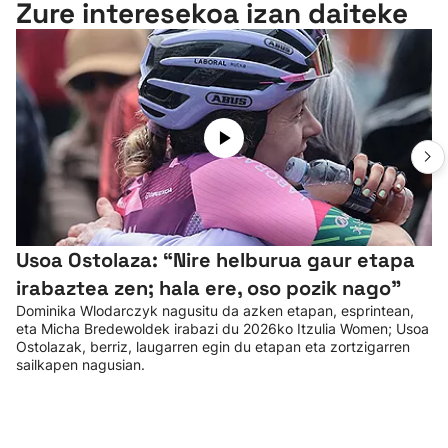
Zure interesekoa izan daiteke
Usoa Ostolaza: “Nire helburua gaur etapa
irabaztea zen; hala ere, oso pozik nago”
Dominika Wlodarczyk nagusitu da azken etapan, esprintean,
eta Micha Bredewoldek irabazi du 2026ko Itzulia Women; Usoa
Ostolazak, berriz, laugarren egin du etapan eta zortzigarren
sailkapen nagusian.