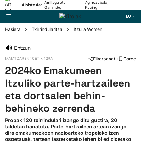
Arrillaga eta
Agirrezabala,
|
Albiste da:
Gaminde,
Racing
txapeldunak
Santanderrera
EU
Hasiera
Txirrindularitza
Itzulia Women
Bilatzailea
Entzun
MAIATZAREN 10ETIK 12RA
Elkarbanatu
Gorde
Futbola
2024ko Emakumeen
Pilota
Itzuliko parte-hartzaileen
eta dortsalen behin-
Arrauna
behineko zerrenda
Saskibaloia
Probak 120 txirrindulari izango ditu guztira, 20
taldetan banatuta. Parte-hartzaileen artean izango
Txirrindularitza
dira emakumezkoen nazioarteko tropeleko izen
ospetsuak, tartean lasterketako lehen bi edizioetako