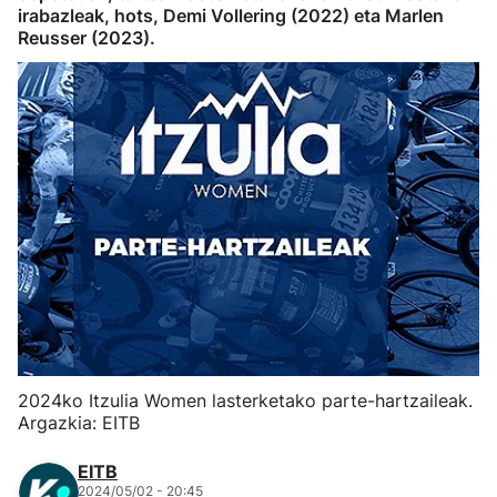
irabazleak, hots, Demi Vollering (2022) eta Marlen
Herri-kirolak
Reusser (2023).
Eskubaloia
Kirolak 360
Atletismoa
Mendi-lasterketak
Kirol gehiago
"Helmuga"
2024ko Itzulia Women lasterketako parte-hartzaileak.
Argazkia: EITB
EITB
2024/05/02 - 20:45