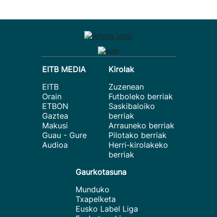
EITB MEDIA
Kirolak
EITB
Zuzenean
Orain
Futboleko berriak
ETBON
Saskibaloiko
Gaztea
berriak
Makusi
Arrauneko berriak
Guau - Gure
Pilotako berriak
Audioa
Herri-kirolakeko
berriak
Gaurkotasuna
Munduko
Txapelketa
Eusko Label Liga