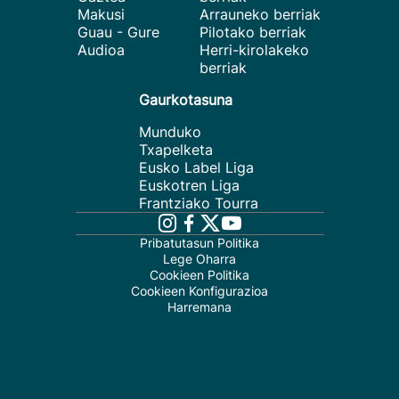
Makusi
Arrauneko berriak
Guau - Gure
Pilotako berriak
Audioa
Herri-kirolakeko
berriak
Gaurkotasuna
Munduko
Txapelketa
Eusko Label Liga
Euskotren Liga
Frantziako Tourra
Pribatutasun Politika
Lege Oharra
Cookieen Politika
Cookieen Konfigurazioa
Harremana