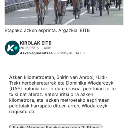
Herri-kirolak
Eskubaloia
Etapako azken esprinta. Argazkia: EITB
Kirolak 360
KIROLAK EITB
2026/05/16 - 14:05
Azken eguneratzea
2026/05/16 - 14:05
Atletismoa
Mendi-lasterketak
Azken kilometroetan, Shirin van Anrooij (Lidl-
Trek) herbeheretarrak eta Dominika Wlodarczyk
Kirol gehiago
(UAE) poloniarrak jo dute erasoa, pelotoiari tarte
txiki bat ateraz. Batera iritsi dira azken
kilometrora, eta, azken metroetako esprintean
"Helmuga"
pelotoiak harrapatu dituen arren, Wlodarczyk
nagusitu da.
Itzulia Women: Emakumezkoen 2. Etapa