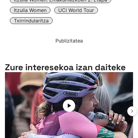
Itzulia Women
UCI World Tour
Txirrindularitza
Publizitatea
Zure interesekoa izan daiteke