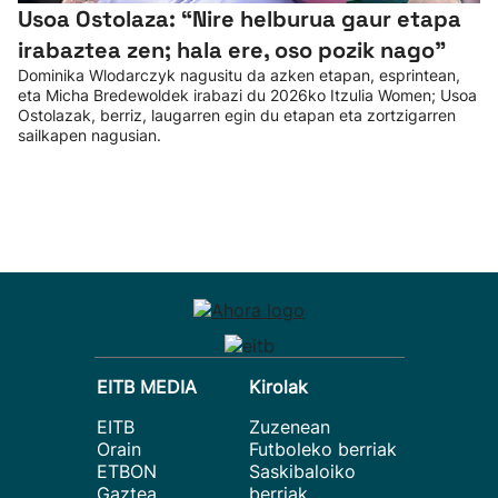
Usoa Ostolaza: “Nire helburua gaur etapa
irabaztea zen; hala ere, oso pozik nago”
Dominika Wlodarczyk nagusitu da azken etapan, esprintean,
eta Micha Bredewoldek irabazi du 2026ko Itzulia Women; Usoa
Ostolazak, berriz, laugarren egin du etapan eta zortzigarren
sailkapen nagusian.
EITB MEDIA
Kirolak
EITB
Zuzenean
Orain
Futboleko berriak
ETBON
Saskibaloiko
Gaztea
berriak