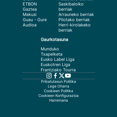
ETBON
Saskibaloiko
Gaztea
berriak
Makusi
Arrauneko berriak
Guau - Gure
Pilotako berriak
Audioa
Herri-kirolakeko
berriak
Gaurkotasuna
Munduko
Txapelketa
Eusko Label Liga
Euskotren Liga
Frantziako Tourra
Pribatutasun Politika
Lege Oharra
Cookieen Politika
Cookieen Konfigurazioa
Harremana