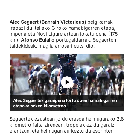
Alec Segaert (Bahrain Victorious)
belgikarrak
irabazi du Italiako Giroko hamabigarren etapa,
Imperia eta Novi Ligure artean jokatu dena (175
km).
Afonso Eulalio
portugaldarrak, Segaerten
taldekideak, maglia arrosari eutsi dio.
Alec Segaertek garaipena lortu duen hamabigarren
etapako azken kilometroa
Segaertek ezustean jo du erasoa helmugarako 2,8
kilometro falta zirenean, tropelak ez du garaiz
erantzun, eta helmugan aurkeztu da esprinter