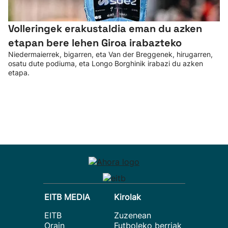
Volleringek erakustaldia eman du azken
etapan bere lehen Giroa irabazteko
Niedermaierrek, bigarren, eta Van der Breggenek, hirugarren,
osatu dute podiuma, eta Longo Borghinik irabazi du azken
etapa.
EITB MEDIA
Kirolak
EITB
Zuzenean
Orain
Futboleko berriak