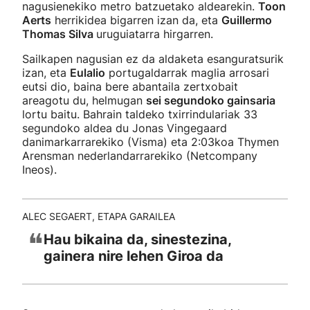
nagusienekiko metro batzuetako aldearekin.
Toon
Aerts
herrikidea bigarren izan da, eta
Guillermo
Thomas Silva
uruguiatarra hirgarren.
Sailkapen nagusian ez da aldaketa esanguratsurik
izan, eta
Eulalio
portugaldarrak maglia arrosari
eutsi dio, baina bere abantaila zertxobait
areagotu du, helmugan
sei segundoko gainsaria
lortu baitu. Bahrain taldeko txirrindulariak 33
segundoko aldea du Jonas Vingegaard
danimarkarrarekiko (Visma) eta 2:03koa Thymen
Arensman nederlandarrarekiko (Netcompany
Ineos).
ALEC SEGAERT, ETAPA GARAILEA
❝
Hau bikaina da, sinestezina,
gainera nire lehen Giroa da