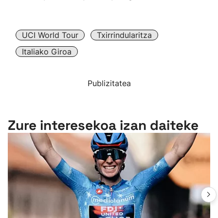
UCI World Tour
Txirrindularitza
Italiako Giroa
Publizitatea
Zure interesekoa izan daiteke