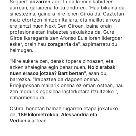
Segaert
pozarren
agertu da komunikabideen
aurrean, garaipena lortu ondoren. "Hau bikaina da,
sinestezina, gainera nire lehen Giroa da. Gaztetan
maiz etortzen nintzen Italiara, eta maillot arrosa
ere jantzi nuen Next Gen Giroan, baina orain
profesionaletan irabaztea sekulakoa da. Gure
Giroa ikaragarria zen Afonso Eulalioren lidergoari
esker, orain hau
zoragarria
da", azpimarratu du
helmugan.
"Nire aukera zen, denak topera zihoazen, eta
azken ahalegina egin behar nuen.
Noiz erabaki
nuen erasoa jotzea? Bart bertan
", esan du,
barrezka. "Irabaztea da dagoen onena.
Erlojupekoan mailarik onena ez eman ostean, hau
zen modurik egokiena lasterketara itzultzeko ",
nabarmendu du.
Ostiral honetan hamahirugarren etapa jokatuko
da
, 189 kilometrokoa, Alessandria eta
Verbania
artean.