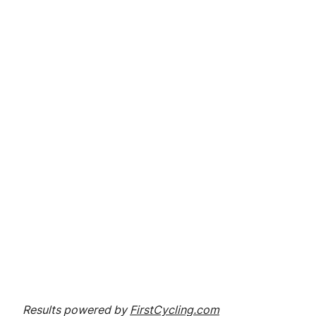
Results powered by
FirstCycling.com