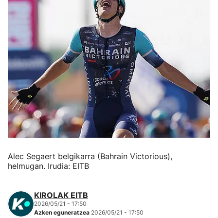
Herri-kirolak
Eskubaloia
Kirolak 360
Atletismoa
Mendi-lasterketak
Kirol gehiago
Alec Segaert belgikarra (Bahrain Victorious),
helmugan. Irudia: EITB
"Helmuga"
KIROLAK EITB
2026/05/21 - 17:50
Azken eguneratzea
2026/05/21 - 17:50