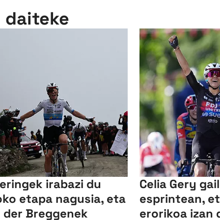
n daiteke
leringek irabazi du
Celia Gery gai
oko etapa nagusia, eta
esprintean, et
 der Breggenek
erorikoa izan 