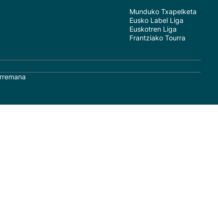
Munduko Txapelketa
Eusko Label Liga
Euskotren Liga
Frantziako Tourra
rremana