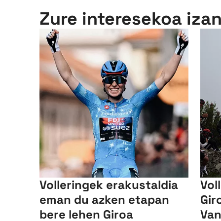
Zure interesekoa iza
Volleringek erakustaldia
Vol
eman du azken etapan
Gir
bere lehen Giroa
Van