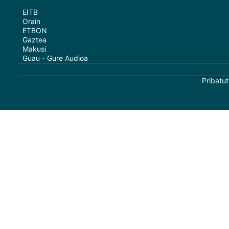
EITB
Orain
ETBON
Gaztea
Makusi
Guau - Gure Audioa
Pribatut