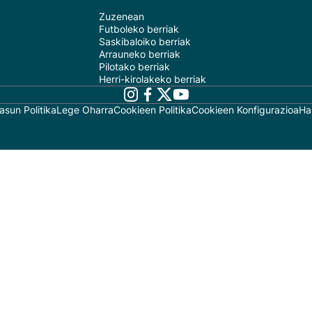
Zuzenean
Futboleko berriak
Saskibaloiko berriak
Arrauneko berriak
Pilotako berriak
Herri-kirolakeko berriak
asun Politika
Lege Oharra
Cookieen Politika
Cookieen Konfigurazioa
Ha