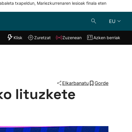
abaleta txapeldun, Mariezkurrenaren lesioak finala eten
EU
"Helmuga"
Klisk
Zuretzat
Zuzenean
Azken berriak
Klisk
Zuzenean
o
Zuretzat
Azken berria
Elkarbanatu
Gorde
o lituzkete