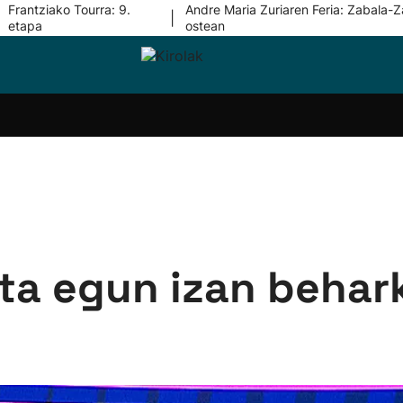
Frantziako Tourra: 9.
Andre Maria Zuriaren Feria: Zabala-Z
|
etapa
ostean
i-
Eskubaloia
Kirolak
Atletismoa
Mendi-
Kirol
lak
360
lasterketak
gehiag
Taldeak
olaritza
Lehiaketak
Zuzenean
i-
Kirol-
tzea
bideoak
l Herri
tira
ta egun izan behark