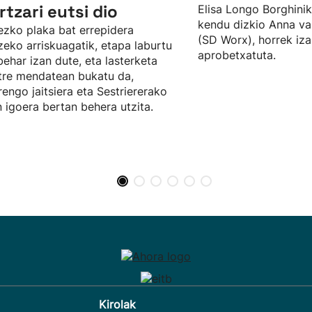
ertzari eutsi dio
Elisa Longo Borghini
kendu dizkio Anna va
ezko plaka bat errepidera
(SD Worx), horrek iz
zeko arriskuagatik, etapa laburtu
aprobetxatuta.
behar izan dute, eta lasterketa
tre mendatean bukatu da,
engo jaitsiera eta Sestriererako
 igoera bertan behera utzita.
Kirolak