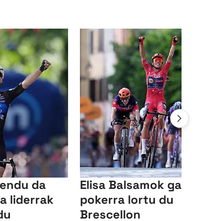
lendu da
Elisa Balsamok garaipen
a liderrak
pokerra lortu du
du
Brescellon