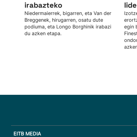
irabazteko
lid
Niedermaierrek, bigarren, eta Van der
Izotz
Breggenek, hirugarren, osatu dute
erort
podiuma, eta Longo Borghinik irabazi
egin 
du azken etapa.
Fines
ondor
azken
EITB MEDIA