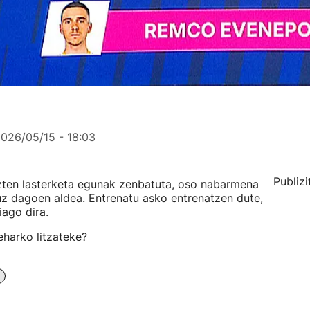
026/05/15 - 18:03
Publizi
tuzten lasterketa egunak zenbatuta, oso nabarmena
tuz dagoen aldea. Entrenatu asko entrenatzen dute,
iago dira.
harko litzateke?