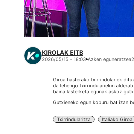
KIROLAK EITB
2026/05/15 - 18:03
Azken eguneratzea
2
Giroa hasterako txirrindulariek di
da lehengo txirrindulariekin aldera
baina lasterketa egunak askoz gutx
Gutxieneko egun kopuru bat izan be
Txirrindularitza
Italiako Giroa