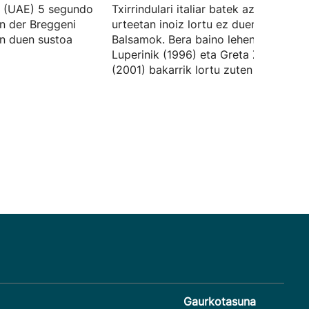
k (UAE) 5 segundo
Txirrindulari italiar batek azken 25
n der Breggeni
urteetan inoiz lortu ez duena erditsi 
an duen sustoa
Balsamok. Bera baino lehen, Fabiana
Luperinik (1996) eta Greta Zoccak
(2001) bakarrik lortu zuten balentria.
Gaurkotasuna