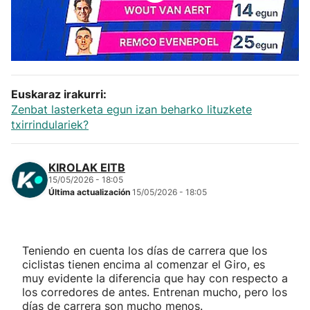
Herri-kirolak
Balonmano
Euskaraz irakurri:
Kirolak 360
Zenbat lasterketa egun izan beharko lituzkete
txirrindulariek?
Atletismo
KIROLAK EITB
Carreras de montaña
15/05/2026 - 18:05
Última actualización
15/05/2026 - 18:05
Más deportes
"Helmuga"
Teniendo en cuenta los días de carrera que los
ciclistas tienen encima al comenzar el Giro, es
muy evidente la diferencia que hay con respecto a
los corredores de antes. Entrenan mucho, pero los
días de carrera son mucho menos.