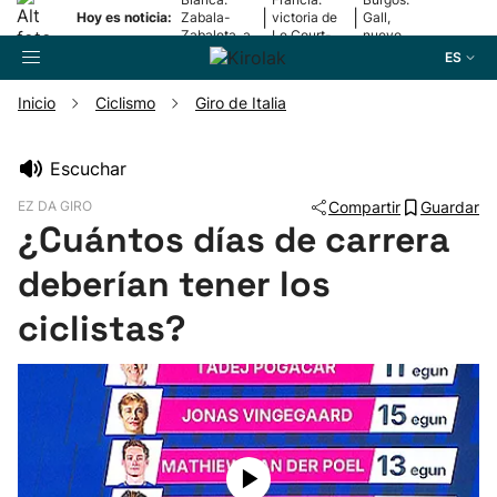
|
|
Hoy es noticia:
Zabala-
victoria de
Gall,
Zabaleta, a
Le Court-
nuevo
la final
Pienaar
líder
ES
Inicio
Ciclismo
Giro de Italia
Buscador
Escuchar
EZ DA GIRO
Compartir
Guardar
Fútbol
¿Cuántos días de carrera
deberían tener los
Pelota
ciclistas?
Remo
Baloncesto
Ciclismo