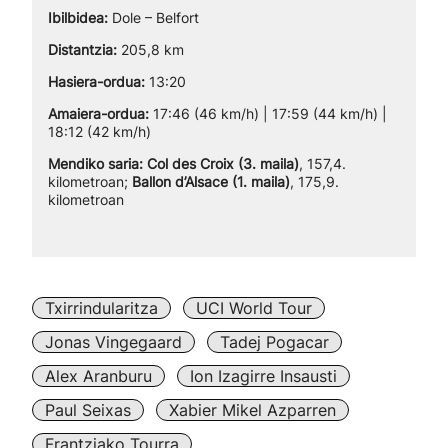
Ibilbidea:
Dole – Belfort
Distantzia:
205,8 km
Hasiera-ordua:
13:20
Amaiera-ordua:
17:46 (46 km/h) | 17:59 (44 km/h) |
18:12 (42 km/h)
Mendiko saria:
Col des Croix (3. maila)
, 157,4.
kilometroan;
Ballon d’Alsace (1. maila)
, 175,9.
kilometroan
Txirrindularitza
UCI World Tour
Jonas Vingegaard
Tadej Pogacar
Alex Aranburu
Ion Izagirre Insausti
Paul Seixas
Xabier Mikel Azparren
Frantziako Tourra