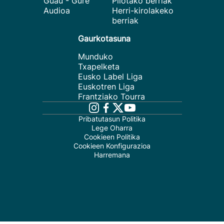
Guau - Gure
Pilotako berriak
Audioa
Herri-kirolakeko
berriak
Gaurkotasuna
Munduko
Txapelketa
Eusko Label Liga
Euskotren Liga
Frantziako Tourra
Pribatutasun Politika
Lege Oharra
Cookieen Politika
Cookieen Konfigurazioa
Harremana