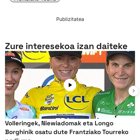
Publizitatea
Zure interesekoa izan daiteke
Volleringek, Niewiadomak eta Longo
Borghinik osatu dute Frantziako Tourreko