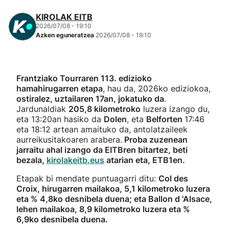
KIROLAK EITB
2026/07/08 - 19:10
Azken eguneratzea
2026/07/08 - 19:10
Frantziako Tourraren 113. edizioko
hamahirugarren etapa
, hau da, 2026ko ediziokoa,
ostiralez, uztailaren 17an, jokatuko da
.
Jardunaldiak
205,8 kilometroko
luzera izango du,
eta 13:20an hasiko da
Dolen
, eta
Belforten
17:46
eta 18:12 artean amaituko da, antolatzaileek
aurreikusitakoaren arabera.
Proba zuzenean
jarraitu ahal izango da EITBren bitartez, beti
bezala,
kirolakeitb.eus
atarian eta, ETB1en.
Etapak bi mendate puntuagarri ditu:
Col des
Croix, hirugarren mailakoa, 5,1 kilometroko luzera
eta % 4,8ko desnibela duena; eta Ballon d 'Alsace,
lehen mailakoa, 8,9 kilometroko luzera eta %
6,9ko desnibela duena.