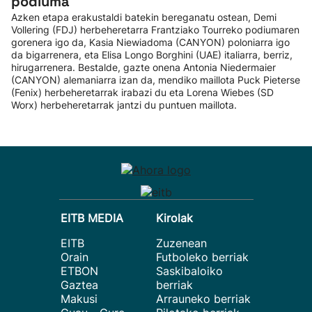
podiuma
Azken etapa erakustaldi batekin bereganatu ostean, Demi
Vollering (FDJ) herbeheretarra Frantziako Tourreko podiumaren
gorenera igo da, Kasia Niewiadoma (CANYON) poloniarra igo
da bigarrenera, eta Elisa Longo Borghini (UAE) italiarra, berriz,
hirugarrenera. Bestalde, gazte onena Antonia Niedermaier
(CANYON) alemaniarra izan da, mendiko maillota Puck Pieterse
(Fenix) herbeheretarrak irabazi du eta Lorena Wiebes (SD
Worx) herbeheretarrak jantzi du puntuen maillota.
EITB MEDIA
Kirolak
EITB
Zuzenean
Orain
Futboleko berriak
ETBON
Saskibaloiko
Gaztea
berriak
Makusi
Arrauneko berriak