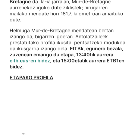
Bretagne
da. Ia-ia jarraian, Mur-de-Bretagne
aurrenekoz igoko dute ziklistek; hirugarren
mailako mendate hori 181,7. kilometroan amaituko
dute.
Helmuga Mur-de-Bretagne mendatean bertan
izango da, bigarren igoeran. Antolatzaileek
prestatutako profila ikusita, pentsatzeko modukoa
da ikusgarria izango dela.
EITBk, egunero bezala,
zuzenean emango du etapa, 13:40tik aurrera
eitb.eus-en bidez
, eta 15:00etatik aurrera ETB1en
bidez.
ETAPAKO PROFILA