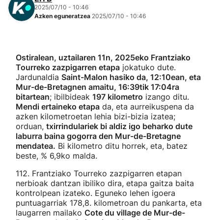
2025/07/10 - 10:46
Azken eguneratzea
2025/07/10 - 10:46
Ostiralean, uztailaren 11n, 2025eko Frantziako
Tourreko zazpigarren etapa
jokatuko dute.
Jardunaldia
Saint-Malon hasiko da, 12:10ean, eta
Mur-de-Bretagnen amaitu, 16:39tik 17:04ra
bitartean
; ibilbideak
197 kilometro
izango ditu.
Mendi ertaineko etapa
da, eta aurreikuspena da
azken kilometroetan lehia bizi-bizia izatea;
orduan,
txirrindulariek bi aldiz igo beharko dute
laburra baina gogorra den Mur-de-Bretagne
mendatea.
Bi kilometro ditu horrek, eta, batez
beste, % 6,9ko malda.
112. Frantziako Tourreko zazpigarren etapan
nerbioak dantzan ibiliko dira, etapa gaitza baita
kontrolpean izateko. Eguneko lehen igoera
puntuagarriak 178,8. kilometroan du pankarta, eta
laugarren mailako
Cote du village de Mur-de-