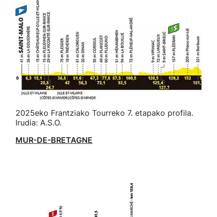
2025eko Frantziako Tourreko 7. etapako profila.
Irudia: A.S.O.
MUR-DE-BRETAGNE