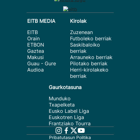
EITB MEDIA
Kirolak
EITB
Zuzenean
Orain
Futboleko berriak
ETBON
Saskibaloiko
Gaztea
berriak
Makusi
Arrauneko berriak
Guau - Gure
Pilotako berriak
Audioa
Herri-kirolakeko
berriak
Gaurkotasuna
Munduko
Txapelketa
Eusko Label Liga
Euskotren Liga
Frantziako Tourra
Pribatutasun Politika