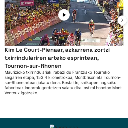
Kim Le Court-Pienaar, azkarrena zortzi
txirrindulariren arteko esprintean,
Tournon-sur-Rhonen
Maurizioko txirrindulariak irabazi du Frantziako Tourreko
seigarren etapa, 153,4 kilometrokoa, Montbrison eta Tournon-
sur-Rhone artean jokatu dena. Bestalde, sailkapen nagsuiko
faboritoak indarrak gordetzen saiatu dira, ostiral honetan Mont
Ventoux igotzeko.