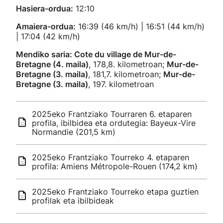
Hasiera-ordua:
12:10
Amaiera-ordua:
16:39 (46 km/h) | 16:51 (44 km/h)
| 17:04 (42 km/h)
Mendiko saria: Cote du village de Mur-de-
Bretagne (4. maila)
, 178,8. kilometroan;
Mur-de-
Bretagne (3. maila)
, 181,7. kilometroan;
Mur-de-
Bretagne (3. maila)
, 197. kilometroan
2025eko Frantziako Tourraren 6. etaparen
profila, ibilbidea eta ordutegia: Bayeux-Vire
Normandie (201,5 km)
2025eko Frantziako Tourreko 4. etaparen
profila: Amiens Métropole-Rouen (174,2 km)
2025eko Frantziako Tourreko etapa guztien
profilak eta ibilbideak