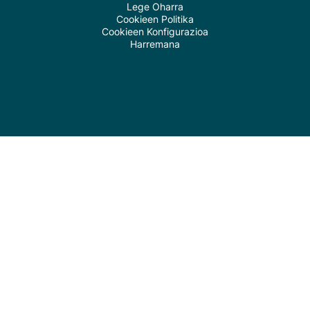
Lege Oharra
Cookieen Politika
Cookieen Konfigurazioa
Harremana