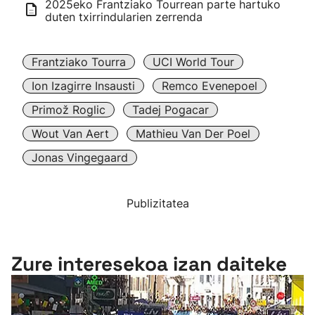
2025eko Frantziako Tourrean parte hartuko
duten txirrindularien zerrenda
Frantziako Tourra
UCI World Tour
Ion Izagirre Insausti
Remco Evenepoel
Primož Roglic
Tadej Pogacar
Wout Van Aert
Mathieu Van Der Poel
Jonas Vingegaard
Publizitatea
Zure interesekoa izan daiteke