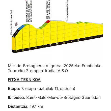
Mur-de-Bretagnerako igoera, 2025eko Frantziako
Tourreko 7. etapan. Irudia: A.S.O.
FITXA TEKNIKOA
Etapa:
7. etapa (uztailak 11, ostirala)
Ibilbidea:
Saint-Malo-Mur-de-Bretagne Guerledan
Distantzia:
197 km