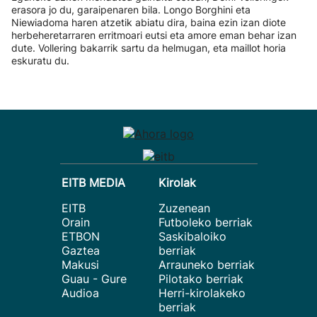
erasora jo du, garaipenaren bila. Longo Borghini eta
Niewiadoma haren atzetik abiatu dira, baina ezin izan diote
herbeheretarraren erritmoari eutsi eta amore eman behar izan
dute. Vollering bakarrik sartu da helmugan, eta maillot horia
eskuratu du.
EITB MEDIA
Kirolak
EITB
Zuzenean
Orain
Futboleko berriak
ETBON
Saskibaloiko
Gaztea
berriak
Makusi
Arrauneko berriak
Guau - Gure
Pilotako berriak
Audioa
Herri-kirolakeko
berriak