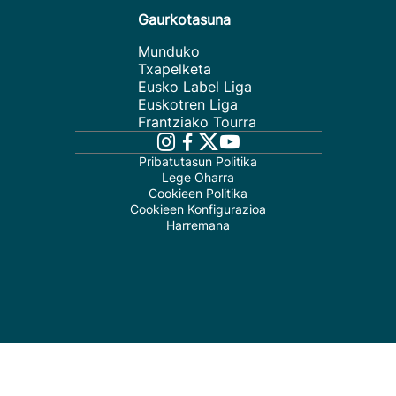
Gaurkotasuna
Munduko
Txapelketa
Eusko Label Liga
Euskotren Liga
Frantziako Tourra
Pribatutasun Politika
Lege Oharra
Cookieen Politika
Cookieen Konfigurazioa
Harremana