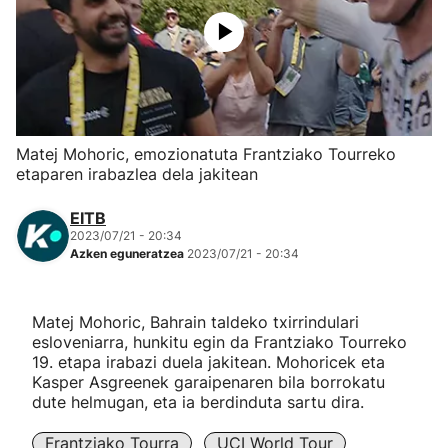
Herri-kirolak
Eskubaloia
Kirolak 360
Matej Mohoric, emozionatuta Frantziako Tourreko
etaparen irabazlea dela jakitean
Atletismoa
EITB
2023/07/21 - 20:34
Mendi-lasterketak
Azken eguneratzea
2023/07/21 - 20:34
Kirol gehiago
Matej Mohoric, Bahrain taldeko txirrindulari
esloveniarra, hunkitu egin da Frantziako Tourreko
"Helmuga"
19. etapa irabazi duela jakitean. Mohoricek eta
Kasper Asgreenek garaipenaren bila borrokatu
dute helmugan, eta ia berdinduta sartu dira.
Frantziako Tourra
UCI World Tour