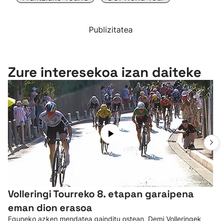
Publizitatea
Zure interesekoa izan daiteke
Volleringi Tourreko 8. etapan garaipena
eman dion erasoa
Eguneko azken mendatea gainditu ostean, Demi Volleringek