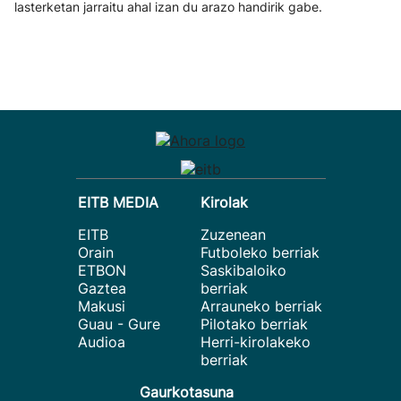
lasterketan jarraitu ahal izan du arazo handirik gabe.
EITB MEDIA
Kirolak
EITB
Zuzenean
Orain
Futboleko berriak
ETBON
Saskibaloiko
Gaztea
berriak
Makusi
Arrauneko berriak
Guau - Gure
Pilotako berriak
Audioa
Herri-kirolakeko
berriak
Gaurkotasuna