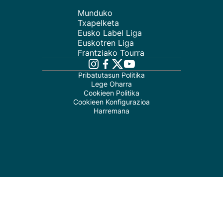
Munduko
Txapelketa
Eusko Label Liga
Euskotren Liga
Frantziako Tourra
Pribatutasun Politika
Lege Oharra
Cookieen Politika
Cookieen Konfigurazioa
Harremana