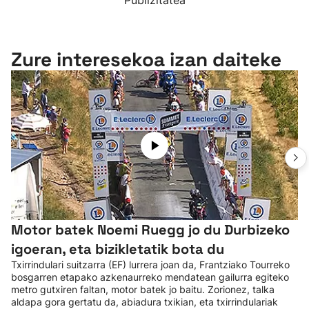
Publizitatea
Zure interesekoa izan daiteke
Motor batek Noemi Ruegg jo du Durbizeko
igoeran, eta bizikletatik bota du
Txirrindulari suitzarra (EF) lurrera joan da, Frantziako Tourreko
bosgarren etapako azkenaurreko mendatean gailurra egiteko
metro gutxiren faltan, motor batek jo baitu. Zorionez, talka
aldapa gora gertatu da, abiadura txikian, eta txirrindulariak