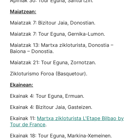
Apirilak 30: Tour Eguna, Santurtzin.
Maiatzean:
Maiatzak 7: Bizitour Jaia, Donostian.
Maiatzak 7: Tour Eguna, Gernika-Lumon.
Maiatzak 13: Martxa zikloturista, Donostia –
Baiona – Donostia.
Maiatzak 21: Tour Eguna, Zornotzan.
Zikloturismo Foroa (Basquetour).
Ekainean:
Ekainak 4: Tour Eguna, Ermuan.
Ekainak 4: Bizitour Jaia, Gasteizen.
Ekainak 11:
Martxa zikloturista L'Etape Bilbao by
Tour de France
.
Ekainak 18: Tour Eguna, Markina-Xemeinen.