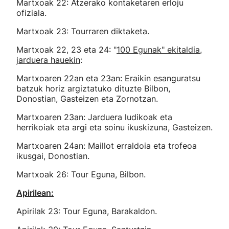
Martxoak 22: Atzerako kontaketaren erloju
ofiziala.
Martxoak 23: Tourraren diktaketa.
Martxoak 22, 23 eta 24: "
100 Egunak" ekitaldia,
jarduera hauekin
:
Martxoaren 22an eta 23an: Eraikin esanguratsu
batzuk horiz argiztatuko dituzte Bilbon,
Donostian, Gasteizen eta Zornotzan.
Martxoaren 23an: Jarduera ludikoak eta
herrikoiak eta argi eta soinu ikuskizuna, Gasteizen.
Martxoaren 24an: Maillot erraldoia eta trofeoa
ikusgai, Donostian.
Martxoak 26: Tour Eguna, Bilbon.
Apirilean:
Apirilak 23: Tour Eguna, Barakaldon.