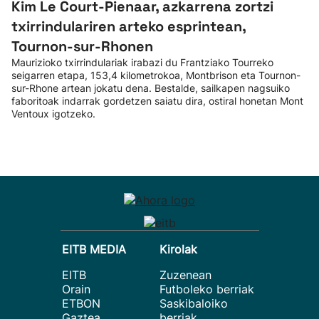
Kim Le Court-Pienaar, azkarrena zortzi
txirrindulariren arteko esprintean,
Tournon-sur-Rhonen
Maurizioko txirrindulariak irabazi du Frantziako Tourreko
seigarren etapa, 153,4 kilometrokoa, Montbrison eta Tournon-
sur-Rhone artean jokatu dena. Bestalde, sailkapen nagsuiko
faboritoak indarrak gordetzen saiatu dira, ostiral honetan Mont
Ventoux igotzeko.
EITB MEDIA
Kirolak
EITB
Zuzenean
Orain
Futboleko berriak
ETBON
Saskibaloiko
Gaztea
berriak