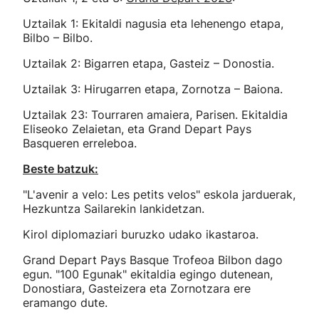
Uztailak 1: Ekitaldi nagusia eta lehenengo etapa,
Bilbo – Bilbo.
Uztailak 2: Bigarren etapa, Gasteiz – Donostia.
Uztailak 3: Hirugarren etapa, Zornotza – Baiona.
Uztailak 23: Tourraren amaiera, Parisen. Ekitaldia
Eliseoko Zelaietan, eta Grand Depart Pays
Basqueren erreleboa.
Beste batzuk:
"L'avenir a velo: Les petits velos" eskola jarduerak,
Hezkuntza Sailarekin lankidetzan.
Kirol diplomaziari buruzko udako ikastaroa.
Grand Depart Pays Basque Trofeoa Bilbon dago
egun. "100 Egunak" ekitaldia egingo dutenean,
Donostiara, Gasteizera eta Zornotzara ere
eramango dute.