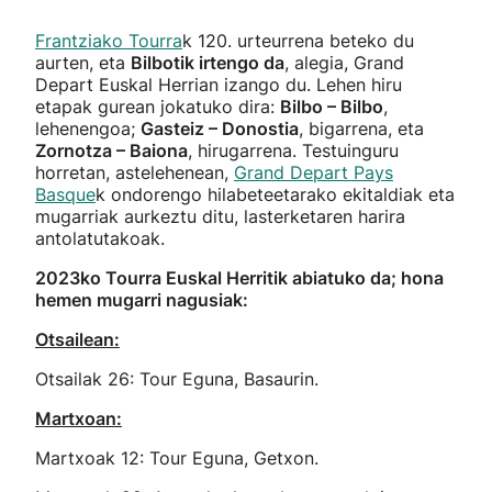
Frantziako Tourra
k 120. urteurrena beteko du
aurten, eta
Bilbotik irtengo da
, alegia, Grand
Depart Euskal Herrian izango du. Lehen hiru
etapak gurean jokatuko dira:
Bilbo – Bilbo
,
lehenengoa;
Gasteiz – Donostia
, bigarrena, eta
Zornotza – Baiona
, hirugarrena. Testuinguru
horretan, astelehenean,
Grand Depart Pays
Basque
k ondorengo hilabeteetarako ekitaldiak eta
mugarriak aurkeztu ditu, lasterketaren harira
antolatutakoak.
2023ko Tourra Euskal Herritik abiatuko da; hona
hemen mugarri nagusiak:
Otsailean:
Otsailak 26: Tour Eguna, Basaurin.
Martxoan:
Martxoak 12: Tour Eguna, Getxon.