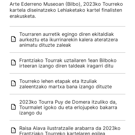
Arte Ederreno Museoan (Bilbo), 2023ko Tourreko
kartela diseinatzeko Lehiaketako kartel finalisten
erakusketa.
Tourraren aurretik egingo diren ekitaldiak
aurkeztu eta ikurrinarekin kalera ateratzera
animatu dituzte zaleak
Frantziako Tourrak uztailaren 1ean Bilboko
irteeran izango diren taldeak iragarri ditu
Tourreko lehen etapak eta Itzuliak
zaleentzako martxa bana izango dituzte
2023ko Tourra Puy de Domera itzuliko da,
Tourmalet igoko du eta erlojupeko bakarra
izango du
Raisa Alava ilustratzaile arabarra da 2023ko
Frantziako Tourreko kartelaren egilea