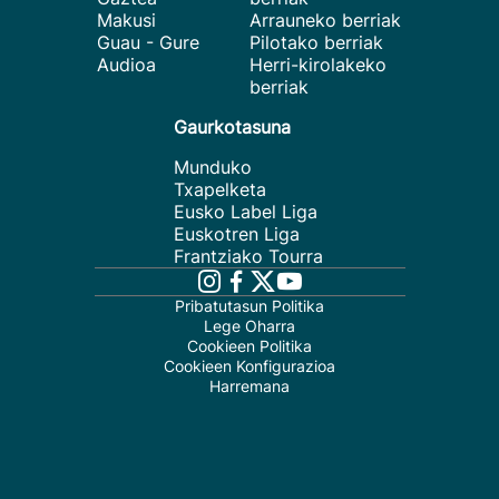
Makusi
Arrauneko berriak
Guau - Gure
Pilotako berriak
Audioa
Herri-kirolakeko
berriak
Gaurkotasuna
Munduko
Txapelketa
Eusko Label Liga
Euskotren Liga
Frantziako Tourra
Pribatutasun Politika
Lege Oharra
Cookieen Politika
Cookieen Konfigurazioa
Harremana