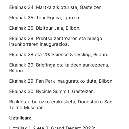
Ekainak 24: Martxa zikloturista, Gasteizen.
Ekainak 25: Tour Eguna, Igorren.
Ekainak 25: Bizitour Jaia, Bilbon.
Ekainak 28: Prentsa zentroaren eta bulego
iraunkorraren inaugurazioa.
Ekainak 28 eta 29: Science & Cycling, Bilbon.
Ekainak 29: Briefinga eta taldeen aurkezpena,
Bilbon.
Ekainak 29: Fan Park inauguratuko dute, Bilbon.
Ekainak 30: Bycicle Summit, Gasteizen.
Bizikletari buruzko erakusketa, Donostiako San
Telmo Museoan.
Uztailean:
Uztailak 1, 2 eta 3:
Grand Depart 2023
: