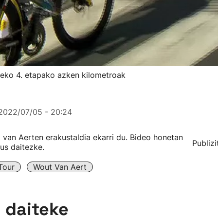
reko 4. etapako azken kilometroak
2022/07/05 - 20:24
 van Aerten erakustaldia ekarri du. Bideo honetan
Publizi
us daitezke.
Tour
Wout Van Aert
n daiteke