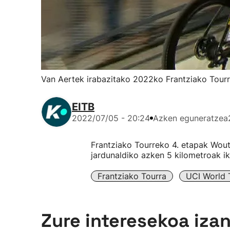
Van Aertek irabazitako 2022ko Frantziako Tour
EITB
2022/07/05 - 20:24
Azken eguneratzea
Frantziako Tourreko 4. etapak Wout
jardunaldiko azken 5 kilometroak ik
Frantziako Tourra
UCI World 
Zure interesekoa iza