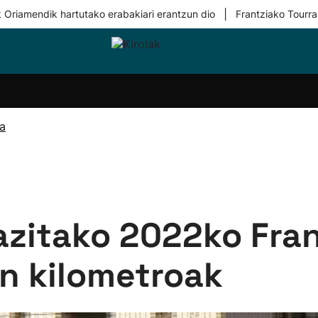
|
 Oriamendik hartutako erabakiari erantzun dio
Frantziako Tourra
i-
Eskubaloia
Kirolak
Atletismoa
Mendi-
Kirol
lak
360
lasterketak
gehiag
Taldeak
olaritza
Lehiaketak
Zuzenean
ra
i-
Kirol-
tzea
bideoak
l Herri
tira
azitako 2022ko Fra
n kilometroak