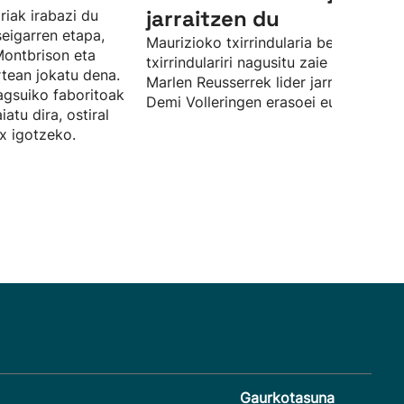
jarraitzen du
riak irabazi du
eigarren etapa,
Maurizioko txirrindularia beste zazpi
Montbrison eta
txirrindulariri nagusitu zaie esprintean
tean jokatu dena.
Marlen Reusserrek lider jarraitzen du,
agsuiko faboritoak
Demi Volleringen erasoei eutsi ostean
atu dira, ostiral
x igotzeko.
Gaurkotasuna