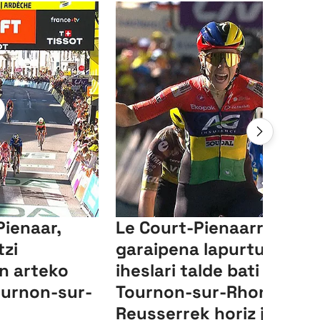
Pienaar,
Le Court-Pienaarrek
tzi
garaipena lapurtu dio
en arteko
iheslari talde bati
ournon-sur-
Tournon-sur-Rhonen, et
Reusserrek horiz jantzit