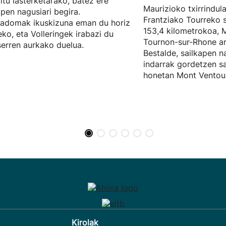
ditu lasterketarako, batez ere
Maurizioko txirrindula
apen nagusiari begira.
Frantziako Tourreko s
adomak ikuskizuna eman du horiz
153,4 kilometrokoa, 
eko, eta Volleringek irabazi du
Tournon-sur-Rhone ar
erren aurkako duelua.
Bestalde, sailkapen n
indarrak gordetzen sai
honetan Mont Ventou
Kirolak