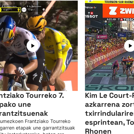
ntziako Tourreko 7.
Kim Le Court-
pako une
azkarrena zor
rantzitsuenak
txirrindularir
esprintean, T
umezkoen Frantziako Tourreko
garren etapak une garrantzitsuak
Rhonen