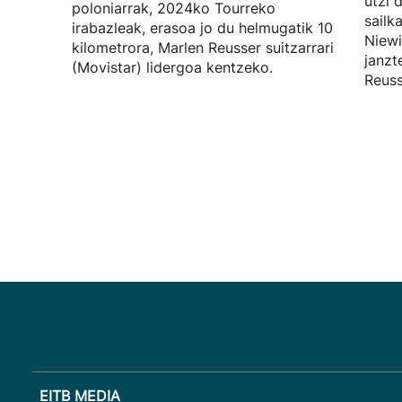
utzi 
poloniarrak, 2024ko Tourreko
sailk
irabazleak, erasoa jo du helmugatik 10
Niewi
kilometrora, Marlen Reusser suitzarrari
janzt
(Movistar) lidergoa kentzeko.
Reuss
EITB MEDIA