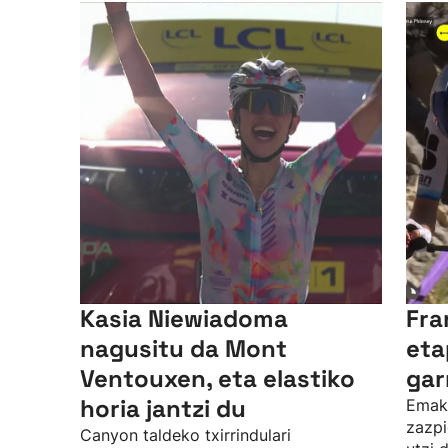
Kasia Niewiadoma
Fra
nagusitu da Mont
eta
Ventouxen, eta elastiko
gar
horia jantzi du
Emak
zazpi
Canyon taldeko txirrindulari