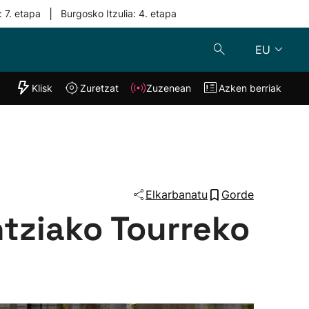
|
: 7. etapa
Burgosko Itzulia: 4. etapa
EU
"Helmuga"
Klisk
Zuretzat
Zuzenean
Azken berriak
Klisk
Zuzenean
o
Zuretzat
Azken berria
Elkarbanatu
Gorde
ntziako Tourreko