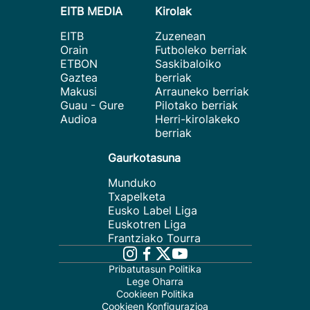
EITB MEDIA
Kirolak
EITB
Zuzenean
Orain
Futboleko berriak
ETBON
Saskibaloiko
Gaztea
berriak
Makusi
Arrauneko berriak
Guau - Gure
Pilotako berriak
Audioa
Herri-kirolakeko
berriak
Gaurkotasuna
Munduko
Txapelketa
Eusko Label Liga
Euskotren Liga
Frantziako Tourra
Pribatutasun Politika
Lege Oharra
Cookieen Politika
Cookieen Konfigurazioa