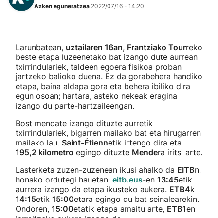
Azken eguneratzea
2022/07/16 - 14:20
Larunbatean,
uztailaren 16an
,
Frantziako Tour
reko
beste etapa luzeenetako bat izango dute aurrean
txirrindulariek, taldeen egoera fisikoa proban
jartzeko balioko duena. Ez da gorabehera handiko
etapa, baina aldapa gora eta behera ibiliko dira
egun osoan; hartara, asteko nekeak eragina
izango du parte-hartzaileengan.
Bost mendate izango dituzte aurretik
txirrindulariek, bigarren mailako bat eta hirugarren
mailako lau.
Saint-Étienne
tik irtengo dira eta
195,2 kilometro
egingo dituzte
Mende
ra iritsi arte.
Lasterketa zuzen-zuzenean ikusi ahalko da
EITB
n,
honako ordutegi hauetan:
eitb.eus
-en
13:45
etik
aurrera izango da etapa ikusteko aukera.
ETB4
k
14:15
etik
15:00
etara egingo du bat seinalearekin.
Ondoren,
15:00
etatik etapa amaitu arte,
ETB1
en