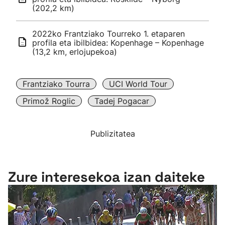
(202,2 km)
2022ko Frantziako Tourreko 1. etaparen
profila eta ibilbidea: Kopenhage – Kopenhage
(13,2 km, erlojupekoa)
Frantziako Tourra
UCI World Tour
Primož Roglic
Tadej Pogacar
Publizitatea
Zure interesekoa izan daiteke