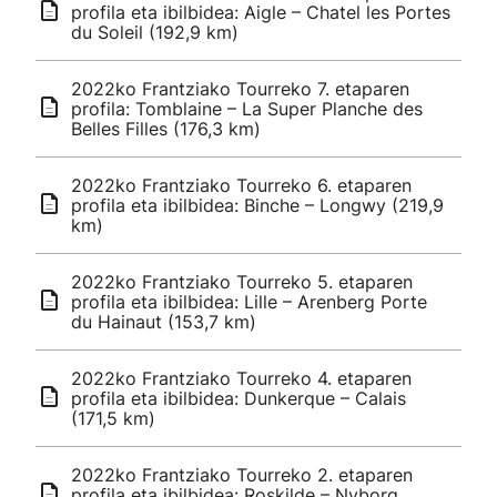
profila eta ibilbidea: Aigle – Chatel les Portes
du Soleil (192,9 km)
2022ko Frantziako Tourreko 7. etaparen
profila: Tomblaine – La Super Planche des
Belles Filles (176,3 km)
2022ko Frantziako Tourreko 6. etaparen
profila eta ibilbidea: Binche – Longwy (219,9
km)
2022ko Frantziako Tourreko 5. etaparen
profila eta ibilbidea: Lille – Arenberg Porte
du Hainaut (153,7 km)
2022ko Frantziako Tourreko 4. etaparen
profila eta ibilbidea: Dunkerque – Calais
(171,5 km)
2022ko Frantziako Tourreko 2. etaparen
profila eta ibilbidea: Roskilde – Nyborg