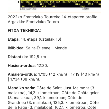
2022ko Frantziako Tourreko 14. etaparen profila.
Argazkia: Frantziako Tourra
FITXA TEKNIKOA:
Etapa:
14. etapa (uztailak 16)
Ibilbidea:
Saint-Étienne - Mende
Distantzia:
192,5 km
Hasiera-ordua:
12:30.
Amaiera-ordua:
17:05 (42 km/h) | 17:19 (40 km/h)
| 17:34 (38 km/h).
Mendiko saria:
Côte de Saint-Just-Malmont (3.
mailakoa), 14,2. kilometroan; Côte de Châtaignier
(3. mailakoa), 39,1. kilometroan; Côte de
Grandrieu (3. mailakoa), 135,3. kilometroan; Côte
de la Fage (3. mailakoa), 162,1. kilometroa; Côte