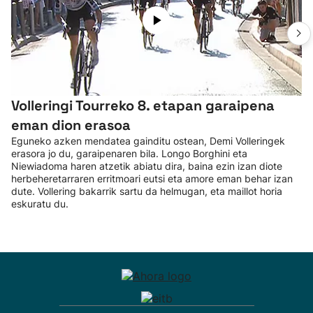
Volleringi Tourreko 8. etapan garaipena
eman dion erasoa
Eguneko azken mendatea gainditu ostean, Demi Volleringek
erasora jo du, garaipenaren bila. Longo Borghini eta
Niewiadoma haren atzetik abiatu dira, baina ezin izan diote
herbeheretarraren erritmoari eutsi eta amore eman behar izan
dute. Vollering bakarrik sartu da helmugan, eta maillot horia
eskuratu du.