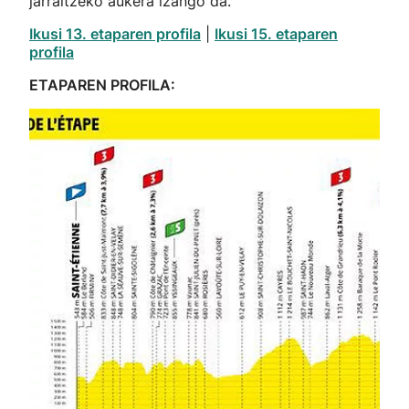
jarraitzeko aukera izango da.
Ikusi 13. etaparen profila
|
Ikusi 15. etaparen
profila
ETAPAREN PROFILA: