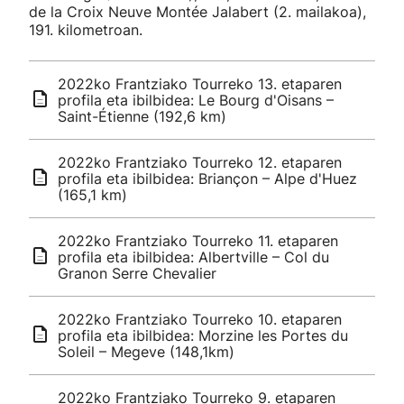
de la Croix Neuve Montée Jalabert (2. mailakoa),
191. kilometroan.
2022ko Frantziako Tourreko 13. etaparen
profila eta ibilbidea: Le Bourg d'Oisans –
Saint-Étienne (192,6 km)
2022ko Frantziako Tourreko 12. etaparen
profila eta ibilbidea: Briançon – Alpe d'Huez
(165,1 km)
2022ko Frantziako Tourreko 11. etaparen
profila eta ibilbidea: Albertville – Col du
Granon Serre Chevalier
2022ko Frantziako Tourreko 10. etaparen
profila eta ibilbidea: Morzine les Portes du
Soleil – Megeve (148,1km)
2022ko Frantziako Tourreko 9. etaparen