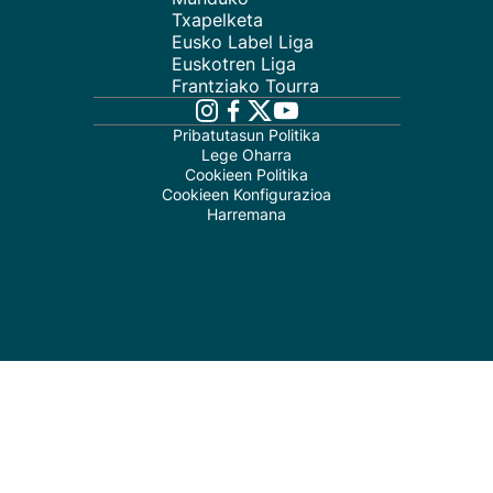
Txapelketa
Eusko Label Liga
Euskotren Liga
Frantziako Tourra
Pribatutasun Politika
Lege Oharra
Cookieen Politika
Cookieen Konfigurazioa
Harremana