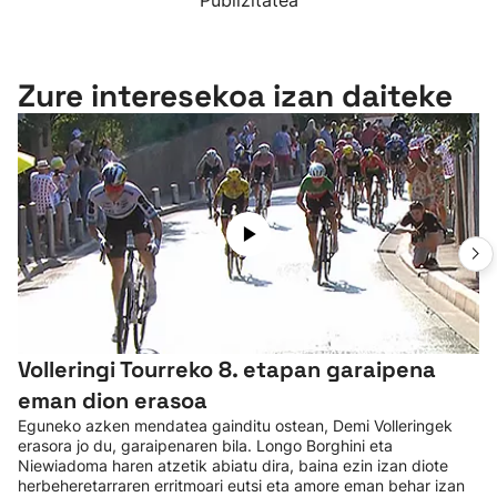
Publizitatea
Zure interesekoa izan daiteke
Volleringi Tourreko 8. etapan garaipena
eman dion erasoa
Eguneko azken mendatea gainditu ostean, Demi Volleringek
erasora jo du, garaipenaren bila. Longo Borghini eta
Niewiadoma haren atzetik abiatu dira, baina ezin izan diote
herbeheretarraren erritmoari eutsi eta amore eman behar izan