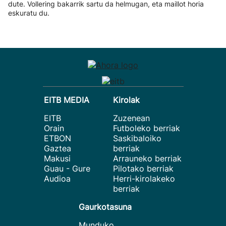
dute. Vollering bakarrik sartu da helmugan, eta maillot horia
eskuratu du.
EITB MEDIA
Kirolak
EITB
Zuzenean
Orain
Futboleko berriak
ETBON
Saskibaloiko
Gaztea
berriak
Makusi
Arrauneko berriak
Guau - Gure
Pilotako berriak
Audioa
Herri-kirolakeko
berriak
Gaurkotasuna
Munduko