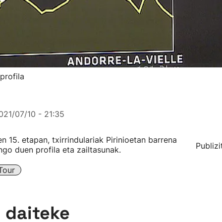
profila
021/07/10 - 21:35
 15. etapan, txirrindulariak Pirinioetan barrena
Publizi
ngo duen profila eta zailtasunak.
Tour
n daiteke