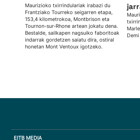
jar
Maurizioko txirrindulariak irabazi du
Frantziako Tourreko seigarren etapa,
Mauri
153,4 kilometrokoa, Montbrison eta
txirr
Tournon-sur-Rhone artean jokatu dena.
Marle
Bestalde, sailkapen nagsuiko faboritoak
Demi 
indarrak gordetzen saiatu dira, ostiral
honetan Mont Ventoux igotzeko.
EITB MEDIA