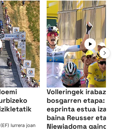
Noemi
Volleringek irabazi du
urbizeko
bosgarren etapa:
izikletatik
esprinta estua izan da,
baina Reusser eta
Niewiadoma gainditu dit
 (EF) lurrera joan