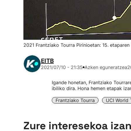
2021 Frantziako Tourra Pirinioetan: 15. etaparen 
EITB
2021/07/10 - 21:35
Azken eguneratzea
2
Igande honetan, Frantziako Tourraren
ibiliko dira. Hona hemen etapak iza
Frantziako Tourra
UCI World 
Zure interesekoa iza