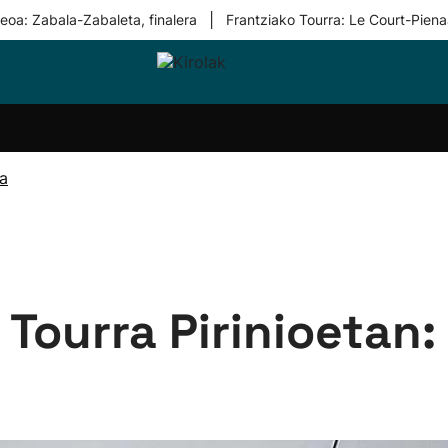
|
eoa: Zabala-Zabaleta, finalera
Frantziako Tourra: Le Court-Piena
i-
Eskubaloia
Kirolak
Atletismoa
Mendi-
Kirol
lak
360
lasterketak
gehiag
Taldeak
olaritza
Lehiaketak
Zuzenean
ra
i-
Kirol-
tzea
bideoak
l Herri
tira
Tourra Pirinioetan: