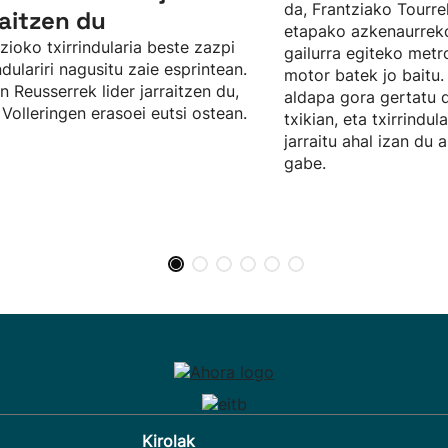
da, Frantziako Tourr
raitzen du
etapako azkenaurre
zioko txirrindularia beste zazpi
gailurra egiteko metro
indulariri nagusitu zaie esprintean.
motor batek jo baitu.
n Reusserrek lider jarraitzen du,
aldapa gora gertatu 
Volleringen erasoei eutsi ostean.
txikian, eta txirrindul
jarraitu ahal izan du 
gabe.
Kirolak