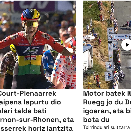
Court-Pienaarrek
Motor batek 
aipena lapurtu dio
Ruegg jo du D
slari talde bati
igoeran, eta b
rnon-sur-Rhonen, eta
bota du
sserrek horiz jantzita
Txirrindulari suitzarra