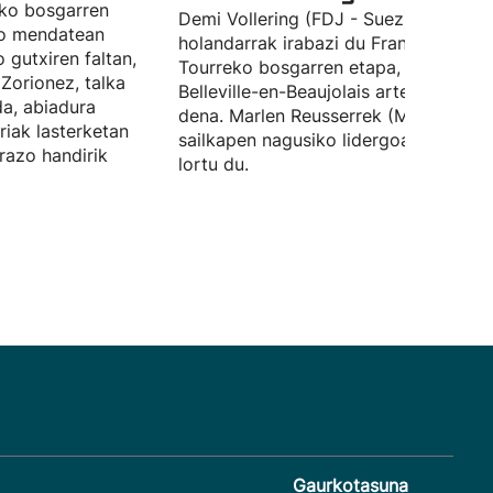
eko bosgarren
Demi Vollering (FDJ - Suez)
ko mendatean
holandarrak irabazi du Frantziako
 gutxiren faltan,
Tourreko bosgarren etapa, Mâcon et
 Zorionez, talka
Belleville-en-Beaujolais artean jokatu
da, abiadura
dena. Marlen Reusserrek (Movistar)
ariak lasterketan
sailkapen nagusiko lidergoari eustea
arazo handirik
lortu du.
Gaurkotasuna