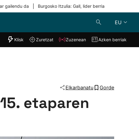
|
ar gailendu da
Burgosko Itzulia: Gall, lider berria
EU
"Helmuga"
Klisk
Zuretzat
Zuzenean
Azken berriak
Klisk
Zuzenean
o
Zuretzat
Azken berria
Elkarbanatu
Gorde
 15. etaparen