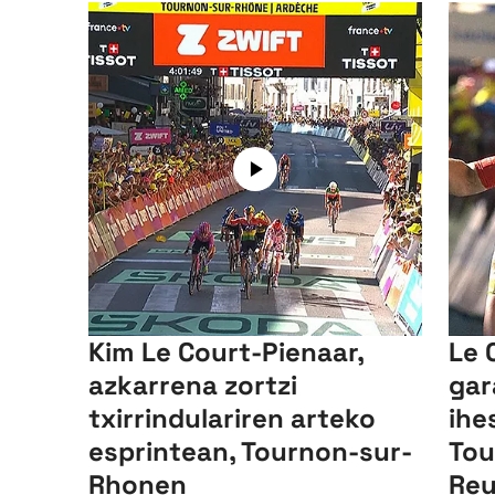
Kim Le Court-Pienaar,
Le 
azkarrena zortzi
gar
txirrindulariren arteko
ihe
esprintean, Tournon-sur-
Tou
Rhonen
Reu