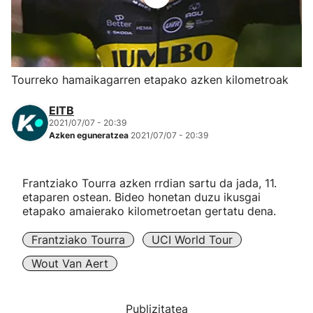
Herri-kirolak
Eskubaloia
Tourreko hamaikagarren etapako azken kilometroak
Kirolak 360
EITB
2021/07/07 - 20:39
Azken eguneratzea
2021/07/07 - 20:39
Atletismoa
Mendi-lasterketak
Frantziako Tourra azken rrdian sartu da jada, 11.
etaparen ostean. Bideo honetan duzu ikusgai
etapako amaierako kilometroetan gertatu dena.
Kirol gehiago
Frantziako Tourra
UCI World Tour
"Helmuga"
Wout Van Aert
Publizitatea