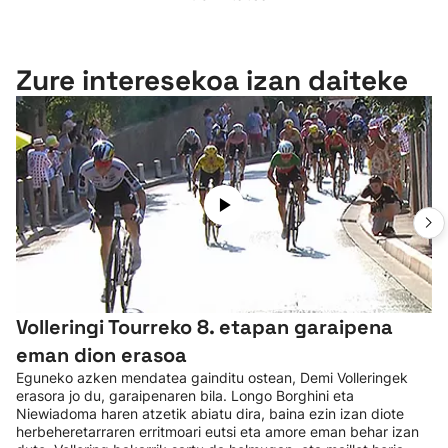
Zure interesekoa izan daiteke
Volleringi Tourreko 8. etapan garaipena
eman dion erasoa
Eguneko azken mendatea gainditu ostean, Demi Volleringek
erasora jo du, garaipenaren bila. Longo Borghini eta
Niewiadoma haren atzetik abiatu dira, baina ezin izan diote
herbeheretarraren erritmoari eutsi eta amore eman behar izan