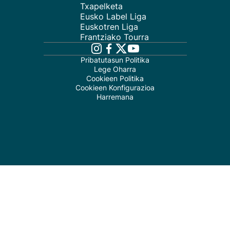
Txapelketa
Eusko Label Liga
Euskotren Liga
Frantziako Tourra
Pribatutasun Politika
Lege Oharra
Cookieen Politika
Cookieen Konfigurazioa
Harremana