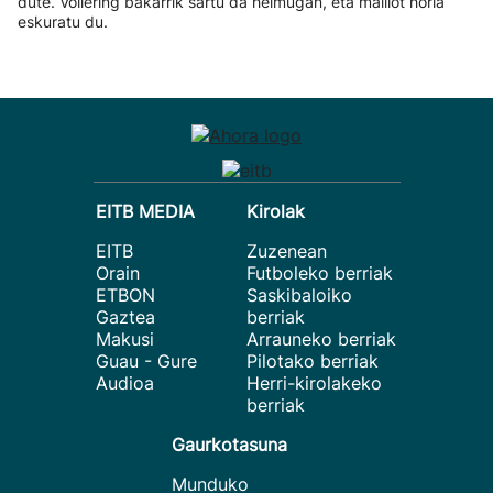
dute. Vollering bakarrik sartu da helmugan, eta maillot horia
eskuratu du.
EITB MEDIA
Kirolak
EITB
Zuzenean
Orain
Futboleko berriak
ETBON
Saskibaloiko
Gaztea
berriak
Makusi
Arrauneko berriak
Guau - Gure
Pilotako berriak
Audioa
Herri-kirolakeko
berriak
Gaurkotasuna
Munduko