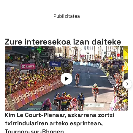
Publizitatea
Zure interesekoa izan daiteke
Kim Le Court-Pienaar, azkarrena zortzi
txirrindulariren arteko esprintean,
Tournon-sur-Rhonen