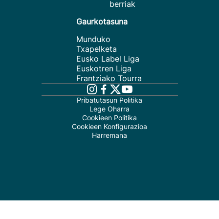
berriak
Gaurkotasuna
Munduko
Txapelketa
Eusko Label Liga
Euskotren Liga
Frantziako Tourra
Pribatutasun Politika
Lege Oharra
Cookieen Politika
Cookieen Konfigurazioa
Harremana