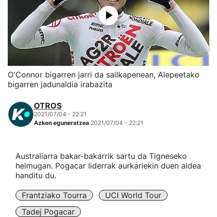
Herri-kirolak
Eskubaloia
Kirolak 360
O'Connor bigarren jarri da sailkapenean, Alepeetako
bigarren jadunaldia irabazita
Atletismoa
OTROS
2021/07/04 - 22:21
Mendi-lasterketak
Azken eguneratzea
2021/07/04 - 22:21
Kirol gehiago
Australiarra bakar-bakarrik sartu da Tigneseko
helmugan. Pogacar liderrak aurkariekin duen aldea
"Helmuga"
handitu du.
Frantziako Tourra
UCI World Tour
Tadej Pogacar