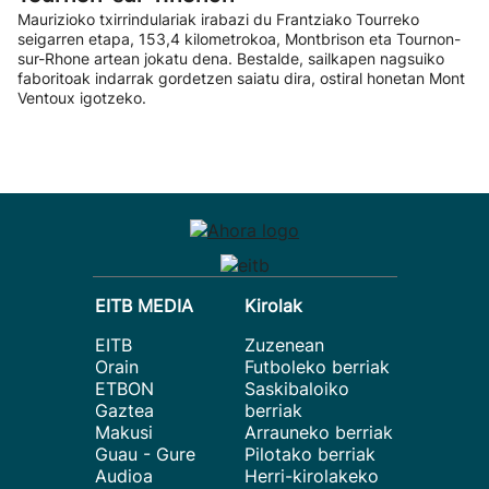
Maurizioko txirrindulariak irabazi du Frantziako Tourreko
seigarren etapa, 153,4 kilometrokoa, Montbrison eta Tournon-
sur-Rhone artean jokatu dena. Bestalde, sailkapen nagsuiko
faboritoak indarrak gordetzen saiatu dira, ostiral honetan Mont
Ventoux igotzeko.
EITB MEDIA
Kirolak
EITB
Zuzenean
Orain
Futboleko berriak
ETBON
Saskibaloiko
Gaztea
berriak
Makusi
Arrauneko berriak
Guau - Gure
Pilotako berriak
Audioa
Herri-kirolakeko