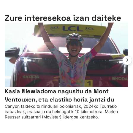
Zure interesekoa izan daiteke
Kasia Niewiadoma nagusitu da Mont
Ventouxen, eta elastiko horia jantzi du
Canyon taldeko txirrindulari poloniarrak, 2024ko Tourreko
irabazleak, erasoa jo du helmugatik 10 kilometrora, Marlen
Reusser suitzarrari (Movistar) lidergoa kentzeko.