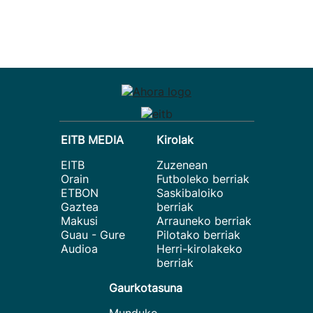
EITB MEDIA
Kirolak
EITB
Zuzenean
Orain
Futboleko berriak
ETBON
Saskibaloiko
Gaztea
berriak
Makusi
Arrauneko berriak
Guau - Gure
Pilotako berriak
Audioa
Herri-kirolakeko
berriak
Gaurkotasuna