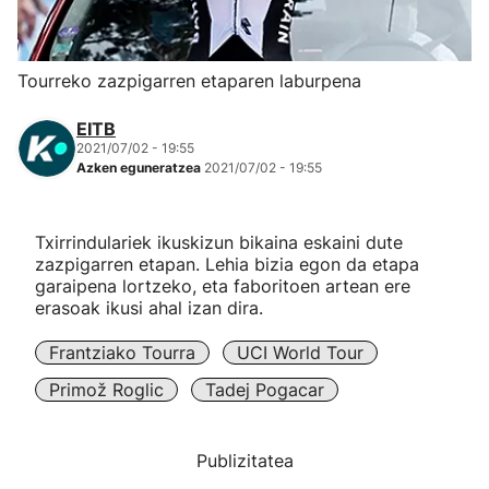
Herri-kirolak
Tourreko zazpigarren etaparen laburpena
Eskubaloia
EITB
2021/07/02 - 19:55
Kirolak 360
Azken eguneratzea
2021/07/02 - 19:55
Atletismoa
Txirrindulariek ikuskizun bikaina eskaini dute
zazpigarren etapan. Lehia bizia egon da etapa
Mendi-lasterketak
garaipena lortzeko, eta faboritoen artean ere
erasoak ikusi ahal izan dira.
Kirol gehiago
Frantziako Tourra
UCI World Tour
Primož Roglic
Tadej Pogacar
"Helmuga"
Publizitatea