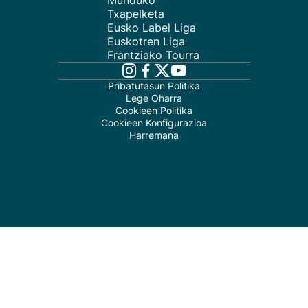
Munduko
Txapelketa
Eusko Label Liga
Euskotren Liga
Frantziako Tourra
Pribatutasun Politika
Lege Oharra
Cookieen Politika
Cookieen Konfigurazioa
Harremana