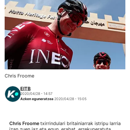
Herri-kirolak
Eskubaloia
Kirolak 360
Atletismoa
Mendi-lasterketak
Chris Froome
Kirol gehiago
EITB
2020/04/28 - 14:57
Azken eguneratzea
2020/04/28 - 15:05
"Helmuga"
Chris Froome
txirrindulari britainiarrak istripu larria
izan zuen iaz eta egun, erabat errekuperatuta