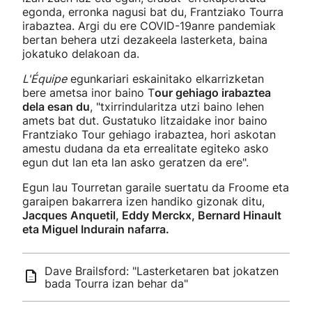
egonda, erronka nagusi bat du, Frantziako Tourra
irabaztea. Argi du ere COVID-19anre pandemiak
bertan behera utzi dezakeela lasterketa, baina
jokatuko delakoan da.
L'Équipe
egunkariari eskainitako elkarrizketan
bere ametsa inor baino T
our gehiago irabaztea
dela esan du
, "txirrindularitza utzi baino lehen
amets bat dut. Gustatuko litzaidake inor baino
Frantziako Tour gehiago irabaztea, hori askotan
amestu dudana da eta errealitate egiteko asko
egun dut lan eta lan asko geratzen da ere".
Egun lau Tourretan garaile suertatu da Froome eta
garaipen bakarrera izen handiko gizonak ditu,
Jacques Anquetil, Eddy Merckx, Bernard Hinault
eta Miguel Indurain nafarra.
Dave Brailsford: "Lasterketaren bat jokatzen
bada Tourra izan behar da"