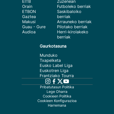
EITB
Zuzenean
Orain
Futboleko berriak
ETBON
Saskibaloiko
Gaztea
berriak
Makusi
Arrauneko berriak
Guau - Gure
Pilotako berriak
Audioa
Herri-kirolakeko
berriak
Gaurkotasuna
Munduko
Txapelketa
Eusko Label Liga
Euskotren Liga
Frantziako Tourra
Pribatutasun Politika
Lege Oharra
Cookieen Politika
Cookieen Konfigurazioa
Harremana