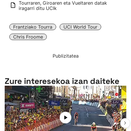
Tourraren, Giroaren eta Vueltaren datak
iragarri ditu UCIk
Frantziako Tourra
UCI World Tour
Chris Froome
Publizitatea
Zure interesekoa izan daiteke