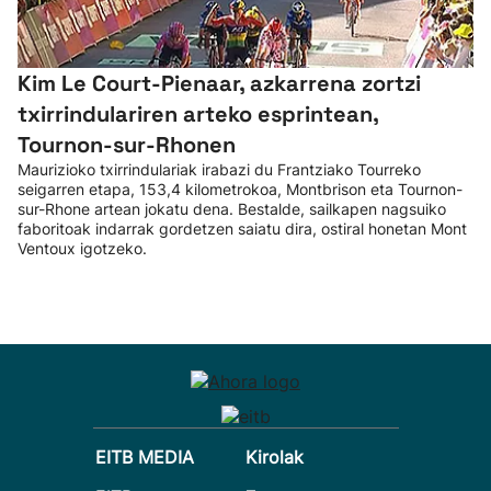
Kim Le Court-Pienaar, azkarrena zortzi
txirrindulariren arteko esprintean,
Tournon-sur-Rhonen
Maurizioko txirrindulariak irabazi du Frantziako Tourreko
seigarren etapa, 153,4 kilometrokoa, Montbrison eta Tournon-
sur-Rhone artean jokatu dena. Bestalde, sailkapen nagsuiko
faboritoak indarrak gordetzen saiatu dira, ostiral honetan Mont
Ventoux igotzeko.
EITB MEDIA
Kirolak